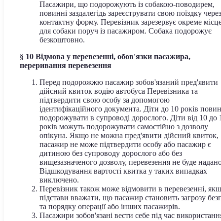
Пасажири, що подорожують із собакою-поводирем,
повинні заздалегідь зареєструвати свою поїздку чере
контактну форму. Перевізник зарезервує окреме місц
для собаки поруч із пасажиром. Собака подорожує
безкоштовно.
§ 10 Відмова у перевезенні, обов'язки пасажира,
переривання перевезення
Перед подорожжю пасажир зобов'язаний пред'явити
дійсний квиток водію автобуса Перевізника та
підтвердити свою особу за допомогою
ідентифікаційного документа. Діти до 10 років повин
подорожувати в супроводі дорослого. Діти від 10 до 
років можуть подорожувати самостійно з дозволу
опікуна. Якщо не можна пред'явити дійсний квиток,
пасажир не може підтвердити особу або пасажир є
дитиною без супроводу дорослого або без
вищезазначеного дозволу, перевезення не буде надано
Відшкодування вартості квитка у таких випадках
виключено.
Перевізник також може відмовити в перевезенні, якщ
підстави вважати, що пасажир становить загрозу без
та порядку операції або інших пасажирів.
Пасажири зобов'язані вести себе під час використанн