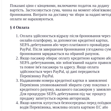
Показані ціни є кінцевими, включаючи податок на додану
вартість. Застосовується сума, чинна на момент обов'язков
бронювання. Витрати на доставку чи збори за надані мето
оплати не нараховуються.
§
4 Оплата
Оплата здійснюється відразу після бронювання через
онлайн-платформу, за допомогою кредитної картки,
SEPA-дебетування або через платіжного провайдера
PayPal. Після завершення бронювання узгоджена сум
бронювання заряджається на обраний рахунок.
Якщо пасажир обирає оплату кредитною карткою аб
SEPA-дебетуванням, він зобов'язаний надати правил
та повне ім'я пасажира та адресу. Якщо оплата
здійснюється через PayPal, ці дані передаються
Перевізнику PayPal.
Надаванням номера кредитної картки в замовленні
Перевізник уповноважений збирати суму покупки з
кредитного рахунку, вказаного пасажиром у замовлен
Для процедури SEPA-дебетування під час процесу
продажу запитується окрема авторизація.
Якщо квиток купується безпосередньо перед поїздко
водія Перевізника, можлива оплата карткою EC або