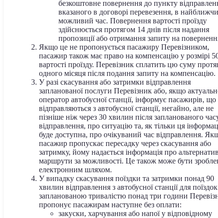
безкоштовне повернення до пункту відправлен
вказаного в договорі перевезення, в найближч
можливий час. Повернення вартості проїзду
здійснюється протягом 14 днів після надання
пропозиції або отримання запиту на поверненн
Якщо це не пропонується пасажиру Перевізником,
пасажир також має право на компенсацію у розмірі 
вартості проїзду. Перевізник сплатить цю суму прот
одного місяця після подання запиту на компенсацію.
У разі скасування або затримки відправлення
запланованої послуги Перевізник або, якщо актуальн
оператор автобусної станції, інформує пасажирів, що
відправляються з автобусної станції, негайно, але не
пізніше ніж через 30 хвилин після запланованого час
відправлення, про ситуацію та, як тільки ця інформац
буде доступна, про очікуваний час відправлення. Як
пасажир пропускає пересадку через скасування або
затримку, йому надається інформація про альтернати
маршрути за можливості. Це також може бути зробле
електронним шляхом.
У випадку скасування поїздки та затримки понад 90
хвилин відправлення з автобусної станції для поїздок
запланованою тривалістю понад три години Перевіз
пропонує пасажирам наступне без оплати:
закуски, харчування або напої у відповідному