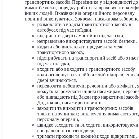
транспортних засобів Перевізника у відповідності до
вимог безпеки, порядку роботи та враховувати комф
інших людей. Вказівки від операційного персоналу
повинні виконуватися. Зокрема, пасажирам забороне
розмовляти з водієм транспортного засобу в
автобусах під час поїздки,
відкривати двері самостійно під час їзди,
неправильно використовувати засоби безпеки,
кидати або виставляти предмети за межі
транспортного засобу,
підстрибувати на транспортний засіб або з ньог
під час поїздки,
входити або виходити з транспортного засобу,
коли оголошується найближчий відправлення 
двері зачиняються,
перевозити небезпечні речовини або хімікати, я
можуть загрожувати іншим пасажирам, персон
або підпадають під Закон про наркотичні засоби
Додатково, пасажири повинні:
заходити та виходити з транспортних засобів
тільки на зупинках; виключення вимагають зг
персоналу операції,
швидко заходити та виходити, використовуючи
спеціально позначені двері,
тримати проходи та входи/виходи відкритими,