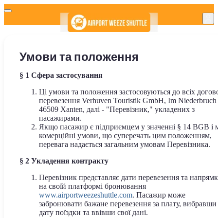
Умови та положення
§
1 Сфера застосування
Ці умови та положення застосовуються до всіх догов
перевезення Verhuven Touristik GmbH, Im Niederbruch 
46509 Xanten, далі - "Перевізник," укладених з
пасажирами.
Якщо пасажир є підприємцем у значенні § 14 BGB і 
комерційні умови, що суперечать цим положенням,
перевага надається загальним умовам Перевізника.
§
2 Укладення контракту
Перевізник представляє дати перевезення та напрям
на своїй платформі бронювання
www.airportweezeshuttle.com
. Пасажир може
забронювати бажане перевезення за плату, вибравши
дату поїздки та ввівши свої дані.