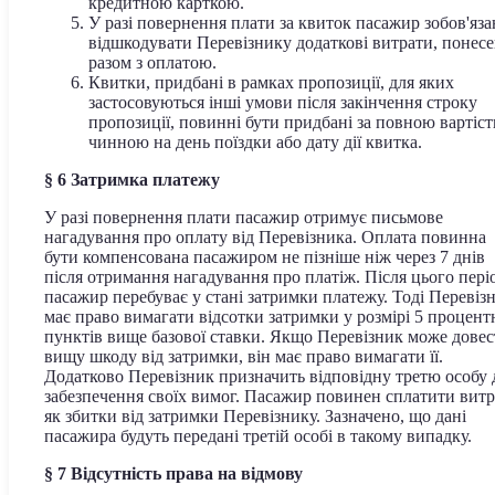
кредитною карткою.
У разі повернення плати за квиток пасажир зобов'яз
відшкодувати Перевізнику додаткові витрати, понесе
разом з оплатою.
Квитки, придбані в рамках пропозиції, для яких
застосовуються інші умови після закінчення строку
пропозиції, повинні бути придбані за повною вартіст
чинною на день поїздки або дату дії квитка.
§ 6 Затримка платежу
У разі повернення плати пасажир отримує письмове
нагадування про оплату від Перевізника. Оплата повинна
бути компенсована пасажиром не пізніше ніж через 7 днів
після отримання нагадування про платіж. Після цього пері
пасажир перебуває у стані затримки платежу. Тоді Перевіз
має право вимагати відсотки затримки у розмірі 5 процен
пунктів вище базової ставки. Якщо Перевізник може дове
вищу шкоду від затримки, він має право вимагати її.
Додатково Перевізник призначить відповідну третю особу 
забезпечення своїх вимог. Пасажир повинен сплатити вит
як збитки від затримки Перевізнику. Зазначено, що дані
пасажира будуть передані третій особі в такому випадку.
§ 7 Відсутність права на відмову