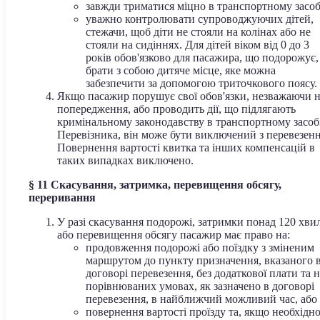
завжди триматися міцно в транспортному засоб
уважно контролювати супроводжуючих дітей,
стежачи, щоб діти не стояли на колінах або не
стояли на сидіннях. Для дітей віком від 0 до 3
років обов'язково для пасажира, що подорожує,
брати з собою дитяче місце, яке можна
забезпечити за допомогою триточкового поясу.
Якщо пасажир порушує свої обов'язки, незважаючи 
попередження, або проводить дії, що підлягають
кримінальному законодавству в транспортному засоб
Перевізника, він може бути виключений з перевезенн
Повернення вартості квитка та інших компенсацій в
таких випадках виключено.
§ 11 Скасування, затримка, перевищення обсягу,
переривання
У разі скасування подорожі, затримки понад 120 хви
або перевищення обсягу пасажир має право на:
продовження подорожі або поїздку з зміненим
маршрутом до пункту призначення, вказаного 
договорі перевезення, без додаткової плати та 
порівнюваних умовах, як зазначено в договорі
перевезення, в найближчий можливий час, або
повернення вартості проїзду та, якщо необхідно