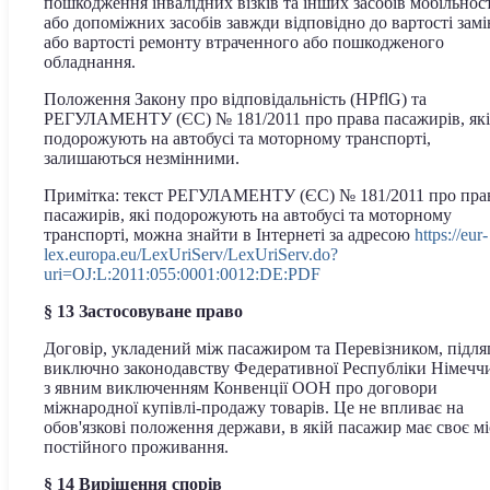
пошкодження інвалідних візків та інших засобів мобільност
або допоміжних засобів завжди відповідно до вартості зам
або вартості ремонту втраченного або пошкодженого
обладнання.
Положення Закону про відповідальність (HPflG) та
РЕГУЛАМЕНТУ (ЄС) № 181/2011 про права пасажирів, які
подорожують на автобусі та моторному транспорті,
залишаються незмінними.
Примітка: текст РЕГУЛАМЕНТУ (ЄС) № 181/2011 про пра
пасажирів, які подорожують на автобусі та моторному
транспорті, можна знайти в Інтернеті за адресою
https://eur-
lex.europa.eu/LexUriServ/LexUriServ.do?
uri=OJ:L:2011:055:0001:0012:DE:PDF
§ 13 Застосовуване право
Договір, укладений між пасажиром та Перевізником, підля
виключно законодавству Федеративної Республіки Німечч
з явним виключенням Конвенції ООН про договори
міжнародної купівлі-продажу товарів. Це не впливає на
обов'язкові положення держави, в якій пасажир має своє м
постійного проживання.
§ 14 Вирішення спорів