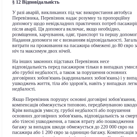
§ 12 Відповідальність
У разі аварій, викликаних під час використання автобуса
Перевізника, Перевізник надає розумну та пропорційну
допомогу щодо невідкладних практичних потреб пасажирі
після аварії. Ця допомога включає, якщо необхідно,
розміщення, харчування, одяг, транспорт та першу допомог
Надання допомоги не є визнанням відповідальності. Загаль
витрати на проживання на пасажира обмежені до 80 євро з
ніч та максимум двох нічей.
На інших законних підставах Перевізник несе
відповідальність перед пасажиром тільки в випадках умис
або грубої недбалості, а також за порушення основних
договірних зобов'язань (кардинальних зобов'язань) і у вип
ушкоджень життя, тіла або здоров'я, навіть у випадках легк
недбалості.
Якщо Перевізник порушує основні договірні зобов'язання,
компенсація обмежується типовою, передбачуваною шкод
Крім випадків умислу, грубої недбалості або порушення
основних договірних зобов'язань, відповідальність за смер
або тілесні ушкодження, а також втрату або пошкодження
багажу за випадок шкоди обмежується до 220 000 євро на
пасажира або 1 200 євро за одиницю багажу. Компенсація з