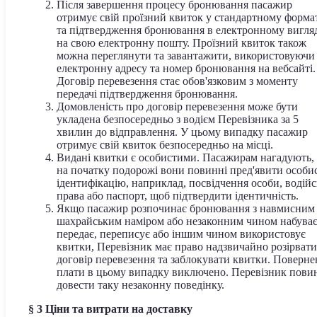
Після завершення процесу бронювання пасажир
отримує свій проїзний квиток у стандартному форма
та підтвердження бронювання в електронному вигля
на свою електронну пошту. Проїзний квиток також
можна переглянути та завантажити, використовуючи
електронну адресу та номер бронювання на вебсайті.
Договір перевезення стає обов'язковим з моменту
передачі підтвердження бронювання.
Домовленість про договір перевезення може бути
укладена безпосередньо з водієм Перевізника за 5
хвилин до відправлення. У цьому випадку пасажир
отримує свій квиток безпосередньо на місці.
Видані квитки є особистими. Пасажирам нагадують,
на початку подорожі вони повинні пред'явити особи
ідентифікацію, наприклад, посвідчення особи, водійс
права або паспорт, щоб підтвердити ідентичність.
Якщо пасажир розпочинає бронювання з навмисним
шахрайським наміром або незаконним чином набуває
передає, переписує або іншим чином використовує
квитки, Перевізник має право надзвичайно розірвати
договір перевезення та заблокувати квитки. Поверне
плати в цьому випадку виключено. Перевізник пови
довести таку незаконну поведінку.
§
3 Ціни та витрати на доставку