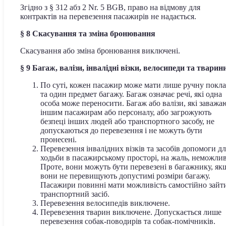
Згідно з § 312 абз 2 Nr. 5 BGB, право на відмову для
контрактів на перевезення пасажирів не надається.
§ 8 Скасування та зміна бронювання
Скасування або зміна бронювання виключені.
§ 9 Багаж, валізи, інвалідні візки, велосипеди та тварин
По суті, кожен пасажир може мати лише ручну покл
та один предмет багажу. Багаж означає речі, які одна
особа може переносити. Багаж або валізи, які заважа
іншим пасажирам або персоналу, або загрожують
безпеці інших людей або транспортного засобу, не
допускаються до перевезення і не можуть бути
пронесені.
Перевезення інвалідних візків та засобів допомоги дл
ходьби в пасажирському просторі, на жаль, неможлив
Проте, вони можуть бути перевезені в багажнику, як
вони не перевищують допустимі розміри багажу.
Пасажири повинні мати можливість самостійно зайт
транспортний засіб.
Перевезення велосипедів виключене.
Перевезення тварин виключене. Допускається лише
перевезення собак-поводирів та собак-помічників.