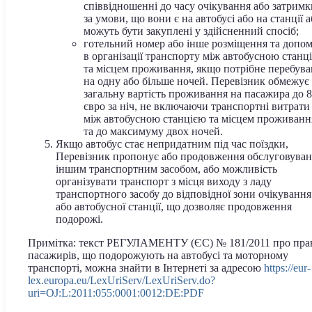
співвідношенні до часу очікування або затримк
за умови, що вони є на автобусі або на станції 
можуть бути закуплені у здійсненний спосіб;
готельний номер або інше розміщення та допо
в організації транспорту між автобусною станц
та місцем проживання, якщо потрібне перебув
на одну або більше ночей. Перевізник обмежує
загальну вартість проживання на пасажира до 
євро за ніч, не включаючи транспортні витрати
між автобусною станцією та місцем проживанн
та до максимуму двох ночей.
Якщо автобус стає непридатним під час поїздки,
Перевізник пропонує або продовження обслуговува
іншим транспортним засобом, або можливість
організувати транспорт з місця виходу з ладу
транспортного засобу до відповідної зони очікування
або автобусної станції, що дозволяє продовження
подорожі.
Примітка: текст РЕГУЛАМЕНТУ (ЄС) № 181/2011 про пра
пасажирів, що подорожують на автобусі та моторному
транспорті, можна знайти в Інтернеті за адресою
https://eur-
lex.europa.eu/LexUriServ/LexUriServ.do?
uri=OJ:L:2011:055:0001:0012:DE:PDF