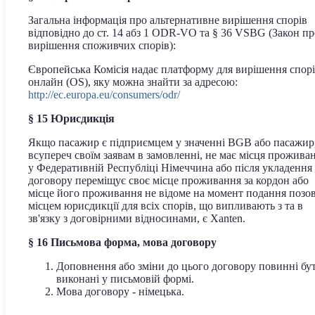
Загальна інформація про альтернативне вирішення спорів
відповідно до ст. 14 абз 1 ODR-VO та § 36 VSBG (Закон пр
вирішення споживчих спорів):
Європейська Комісія надає платформу для вирішення спор
онлайн (OS), яку можна знайти за адресою:
http://ec.europa.eu/consumers/odr/
§ 15 Юрисдикція
Якщо пасажир є підприємцем у значенні BGB або пасажир
всупереч своїм заявам в замовленні, не має місця прожива
у Федеративній Республіці Німеччина або після укладення
договору переміщує своє місце проживання за кордон або
місце його проживання не відоме на момент подання позов
місцем юрисдикції для всіх спорів, що випливають з та в
зв'язку з договірними відносинами, є Xanten.
§ 16 Письмова форма, мова договору
Доповнення або зміни до цього договору повинні бу
виконані у письмовій формі.
Мова договору - німецька.