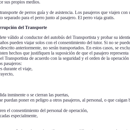
or sus propios medios.
 transporte de perros guía y de asistencia. Los pasajeros que viajen con u
o separado para el perro junto al pasajero. El perro viaja gratis.
errupción del Transporte
billete válido al conductor del autobús del Transportista y probar su id
os pueden viajar solos con el consentimiento del tutor. Si no se puede p
descrito anteriormente, no serán transportados. En estos casos, se excl
isten hechos que justifiquen la suposición de que el pasajero representa 
el Transportista de acuerdo con la seguridad y el orden de la operación 
os pasajeros:
s durante el viaje,
rayecto,
lida inminente o se cierran las puertas,
e puedan poner en peligro a otros pasajeros, al personal, o que caigan 
eren el consentimiento del personal de operación,
rcadas especialmente,