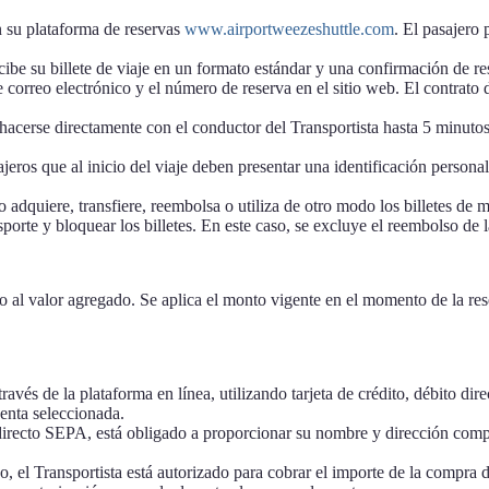
en su plataforma de reservas
www.airportweezeshuttle.com
. El pasajero 
ibe su billete de viaje en un formato estándar y una confirmación de res
 correo electrónico y el número de reserva en el sitio web. El contrato 
cerse directamente con el conductor del Transportista hasta 5 minutos an
ajeros que al inicio del viaje deben presentar una identificación person
 adquiere, transfiere, reembolsa o utiliza de otro modo los billetes de ma
porte y bloquear los billetes. En este caso, se excluye el reembolso de l
o al valor agregado. Se aplica el monto vigente en el momento de la res
través de la plataforma en línea, utilizando tarjeta de crédito, débito
uenta seleccionada.
o directo SEPA, está obligado a proporcionar su nombre y dirección compl
, el Transportista está autorizado para cobrar el importe de la compra de