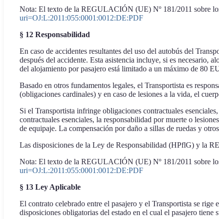
Nota: El texto de la REGULACIÓN (UE) Nº 181/2011 sobre los de
uri=OJ:L:2011:055:0001:0012:DE:PDF
§ 12 Responsabilidad
En caso de accidentes resultantes del uso del autobús del Transpo
después del accidente. Esta asistencia incluye, si es necesario, a
del alojamiento por pasajero está limitado a un máximo de 80 
Basado en otros fundamentos legales, el Transportista es respons
(obligaciones cardinales) y en caso de lesiones a la vida, el cuerp
Si el Transportista infringe obligaciones contractuales esenciale
contractuales esenciales, la responsabilidad por muerte o lesio
de equipaje. La compensación por daño a sillas de ruedas y otro
Las disposiciones de la Ley de Responsabilidad (HPflG) y la R
Nota: El texto de la REGULACIÓN (UE) Nº 181/2011 sobre los de
uri=OJ:L:2011:055:0001:0012:DE:PDF
§ 13 Ley Aplicable
El contrato celebrado entre el pasajero y el Transportista se ri
disposiciones obligatorias del estado en el cual el pasajero tiene s