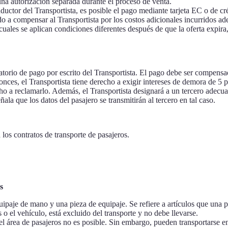
una autorización separada durante el proceso de venta.
nductor del Transportista, es posible el pago mediante tarjeta EC o de cr
do a compensar al Transportista por los costos adicionales incurridos ade
uales se aplican condiciones diferentes después de que la oferta expira
datorio de pago por escrito del Transportista. El pago debe ser compensa
nces, el Transportista tiene derecho a exigir intereses de demora de 5 pu
o a reclamarlo. Además, el Transportista designará a un tercero adecua
la que los datos del pasajero se transmitirán al tercero en tal caso.
os contratos de transporte de pasajeros.
s
uipaje de mano y una pieza de equipaje. Se refiere a artículos que una 
 o el vehículo, está excluido del transporte y no debe llevarse.
 el área de pasajeros no es posible. Sin embargo, pueden transportarse 