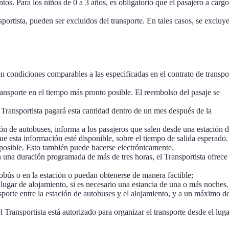
os. Para los niños de 0 a 3 años, es obligatorio que el pasajero a cargo
sportista, pueden ser excluidos del transporte. En tales casos, se excluye
 en condiciones comparables a las especificadas en el contrato de transpo
transporte en el tiempo más pronto posible. El reembolso del pasaje se
 Transportista pagará esta cantidad dentro de un mes después de la
ción de autobuses, informa a los pasajeros que salen desde una estación 
e esta información esté disponible, sobre el tiempo de salida esperado.
o posible. Esto también puede hacerse electrónicamente.
n una duración programada de más de tres horas, el Transportista ofrece
tobús o en la estación o puedan obtenerse de manera factible;
l lugar de alojamiento, si es necesario una estancia de una o más noches.
sporte entre la estación de autobuses y el alojamiento, y a un máximo d
l Transportista está autorizado para organizar el transporte desde el luga