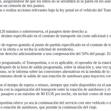
asegurándose de que los niños no se arrodillen ni se paren en los asient
n un cinturón de tres puntos.
s o realiza acciones relevantes bajo la ley penal en el vehículo del Tran
120 minutos o sobrerreserva, el pasajero tiene derecho a:
al destino especificado en el contrato de transporte sin costo adicional y
e de regreso gratuito al punto de partida especificado en el contrato de 
e la oferta o se reciba la solicitud de reembolso.
o tiene derecho adicionalmente a una compensación del 50% del pasaje. El
o programado, el Transportista, o si es aplicable, el operador de la esta
spués de la hora de salida programada, sobre la situación y, una vez qu
raso, se le informa sobre las conexiones alternativas en la medida de l
 minutos desde la salida de una estación de autobuses para trayectos co
n el tiempo de espera o retraso, siempre que estén disponibles en el au
ia con la organización del transporte entre la estación de autobuses y e
por pasajero a un máximo de 80 EUR por noche, sin incluir costos de tran
sportista ofrece ya sea la continuación del servicio con otro vehículo o e
o estación de autobuses, que permite la continuación del viaje.