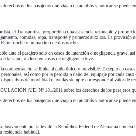
rechos de los pasajeros que viajan en autobús y autocar se puede en
rtista, el Transportista proporciona una asistencia razonable y proporci
lojamiento, comidas, ropa, transporte y primeros auxilios. La provisión 
EUR por noche y un máximo de dos noches.
able ante el pasajero solo en casos de intención o negligencia grave, as
o o la salud, incluso en casos de negligencia leve.
s, la compensación se limita al daño típico y previsible. Excepto en cas
nes personales, así como por la pérdida o daño del equipaje por cada ca
s dispositivos de movilidad o ayudas siempre corresponde al valor de r
EGULACIÓN (UE) Nº 181/2011 sobre los derechos de los pasajeros que 
rechos de los pasajeros que viajan en autobús y autocar se puede en
ge exclusivamente por la ley de la República Federal de Alemania con ex
u residencia habitual.