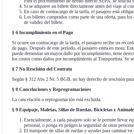
Para el procedimiento de débito directo SEPA, se solicita 
Si se adquiere un billete directamente antes del viaje al co
En caso de contracargo de la tarifa, el pasajero está obliga
Los billetes comprados como parte de una oferta, para los c
de validez del billete.
§ 6 Incumplimiento en el Pago
Si ocurre un contracargo de la tarifa, el pasajero recibe un recor
de pago. Después de este período, el pasajero entra en mora. Ento
puede demostrar un mayor daño por incumplimiento, tiene derech
los costos como daños por incumplimiento al Transportista. Se seña
§ 7 No Rescisión del Contrato
Según § 312 Abs 2 Nr. 5 BGB, no hay derecho de rescisión para l
§ 8 Cancelaciones y Reprogramaciones
La cancelación o reprogramación está excluida.
§ 9 Equipaje, Maletas, Sillas de Ruedas, Bicicletas y Animale
Esencialmente, a cada pasajero solo se le permite llevar eq
personal, o ponga en peligro la seguridad de otras personas
El transporte de sillas de ruedas y ayudas para caminar en