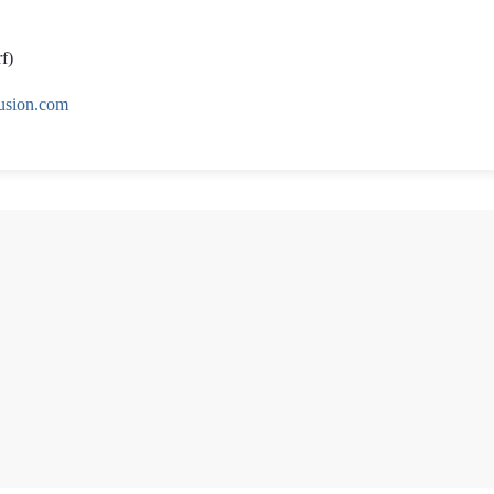
f)
usion.com