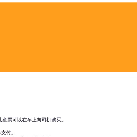
。
；儿童票可以在车上向司机购买。
卡支付。