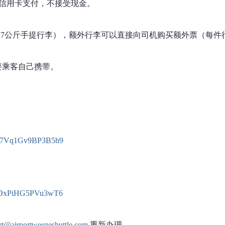
和信用卡支付，不接受现金。
+7公斤手提行李），额外行李可以直接向司机购买额外票（每件行
要乘客自己携带。
/czR7Vq1Gv9BP3B5h9
/b9jDxPiHG5PVu3wT6
rt@airportweezeshuttle.com
重新办理。