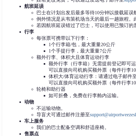
航班延误
巴士在计划出发后最多等待10分钟以接载延误
例外情况是从韦策机场当天的最后一趟旅程。此班
若因航班延误错过了巴士，可以使用已预订的
行李
每张票可携带以下行李：
1个行李箱/包，最大重量20公斤
1个手提行李，最大重量7公斤
额外行李、体积大且体育运动行李
额外行李（行李箱）无需提前登记即可运
可以直接向司机购买额外票（每件行李10欧
体积大/体育运动行李：请通过电子邮件至support@
可以直接向司机购买额外票（每件行李10欧
轮椅和助行器
如可折叠，免费在行李舱内运输。
动物
不运输动物。
导盲犬可通过邮件注册至
support@airportweezes
车上服务
我们的巴士配备空调和舒适座椅。
售票点