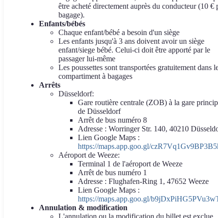
être acheté directement auprès du conducteur (10 € 
bagage).
Enfants/bébés
Chaque enfant/bébé a besoin d'un siège
Les enfants jusqu'à 3 ans doivent avoir un siège
enfant/siege bébé. Celui-ci doit être apporté par le
passager lui-même
Les poussettes sont transportées gratuitement dans l
compartiment à bagages
Arrêts
Düsseldorf:
Gare routière centrale (ZOB) à la gare princip
de Düsseldorf
Arrêt de bus numéro 8
Adresse : Worringer Str. 140, 40210 Düsseldo
Lien Google Maps :
https://maps.app.goo.gl/czR7Vq1Gv9BP3B5
Aéroport de Weeze:
Terminal 1 de l'aéroport de Weeze
Arrêt de bus numéro 1
Adresse : Flughafen-Ring 1, 47652 Weeze
Lien Google Maps :
https://maps.app.goo.gl/b9jDxPiHG5PVu3w
Annulation & modification
L'annulation ou la modification du billet est exclue