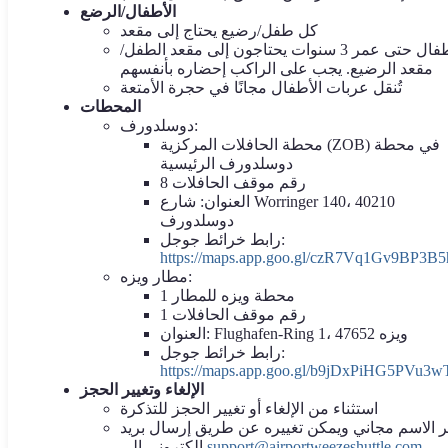
الأطفال/الرضع
كل طفل/رضيع يحتاج إلى مقعد
الأطفال حتى عمر 3 سنوات يحتاجون إلى مقعد الطفل/
مقعد الرضيع. يجب على الراكب إحضاره بأنفسهم
تُنقل عربات الأطفال مجانًا في حجرة الأمتعة
المحطات
دوسلدورف:
محطة الحافلات المركزية (ZOB) في محطة
دوسلدورف الرئيسية
رقم موقف الحافلات 8
العنوان: شارع Worringer 140، 40210
دوسلدورف
رابط خرائط جوجل:
https://maps.app.goo.gl/czR7Vq1Gv9BP3B5
مطار ويزه:
محطة ويزه للمطار 1
رقم موقف الحافلات 1
العنوان: Flughafen-Ring 1، 47652 ويزه
رابط خرائط جوجل:
https://maps.app.goo.gl/b9jDxPiHG5PVu3w
الإلغاء وتغيير الحجز
استثناء من الإلغاء أو تغيير الحجز للتذكرة
ر الاسم مجاني ويمكن تغييره عن طريق إرسال بريد
support@airportweezeshuttle.com
إلكتروني إلى