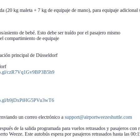
cada (20 kg maleta + 7 kg de equipaje de mano), para equipaje adicional
os/asiento de bebé. Esto debe ser traído por el pasajero mismo
 el compartimiento de equipaje
ación principal de Düsseldorf
dorf
goo.gl/czR7Vq1Gv9BP3B5h9
goo.gl/b9jDxPiHG5PVu3wT6
 enviando un correo electrónico a
support@airportweezeshuttle.com
spués de la salida programada para vuelos retrasados y pasajeros con r
uerto Weeze. Este autobús espera por pasajeros retrasados hasta las 00: