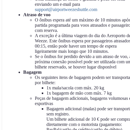
enviando um e-mail para
support@airportweezeshuttle.com
Atraso de voo
O ônibus espera até um máximo de 10 minutos após
partida programada para voos atrasados e passageir
com reserva.
A exceção é a última viagem do dia do Aeroporto d
Weeze. Este ônibus espera por passageiros atrasados
00:15, então pode haver um tempo de espera
ligeiramente mais longo que 10 minutos.
Se o ônibus for perdido devido a um atraso de voo, 
próxima conexão possível pode ser utilizada com u
bilhete reservado, se houver lugar disponível
Bagagem
Os seguintes itens de bagagem podem ser transport
por bilhete:
1x mala/sacola com máx. 20 kg
1x bagagem de mão com máx. 7 kg
Peças de bagagem adicionais, bagagens volumosas 
esportivas
Bagagem adicional (malas) pode ser transpor
sem registro.
Um bilhete adicional de 10 € pode ser compr
diretamente com o motorista (pagamento:
PayPal/cartão de crédito/cartão de débito)