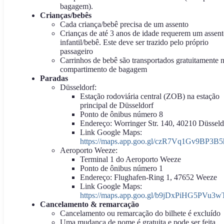
bagagem).
Crianças/bebês
Cada criança/bebê precisa de um assento
Crianças de até 3 anos de idade requerem um assen
infantil/bebê. Este deve ser trazido pelo próprio
passageiro
Carrinhos de bebê são transportados gratuitamente 
compartimento de bagagem
Paradas
Düsseldorf:
Estação rodoviária central (ZOB) na estação
principal de Düsseldorf
Ponto de ônibus número 8
Endereço: Worringer Str. 140, 40210 Düsseld
Link Google Maps:
https://maps.app.goo.gl/czR7Vq1Gv9BP3B5
Aeroporto Weeze:
Terminal 1 do Aeroporto Weeze
Ponto de ônibus número 1
Endereço: Flughafen-Ring 1, 47652 Weeze
Link Google Maps:
https://maps.app.goo.gl/b9jDxPiHG5PVu3w
Cancelamento & remarcação
Cancelamento ou remarcação do bilhete é excluído
Uma mudança de nome é gratuita e pode ser feita