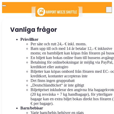
Vanliga frågor
Prisvillkor
Per säte och rutt 24,- € inkl. moms.
Barn upp till och med 14 år betalar 12,- € inklusive
moms; en barnbiljett kan köpas från föraren på buss
En biljett kan bokas online fram till bussens avgångs
Betalning för onlinebokningar är möjlig via PayPal,
kreditkort eller autogiro
Biljetter kan köpas ombord från föraren med EC- o
kreditkort, kontanter accepteras inte
Det finns ingen grupprabatt
„Deutschlandticket“ är inte giltigt
Biljettpriset inkluderar den angivna fria bagagekvot
(20 kg resväska + 7 kg handbagage), för ytterligare
bagage kan en extra biljet bokas direkt hos föraren 
€ per bagage).
Barn/bebisar
Varje barn/bebis behöver en plats