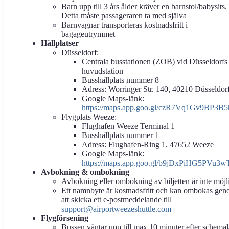
Barn upp till 3 års ålder kräver en barnstol/babysits.
Detta måste passageraren ta med själva
Barnvagnar transporteras kostnadsfritt i
bagageutrymmet
Hållplatser
Düsseldorf:
Centrala busstationen (ZOB) vid Düsseldorfs
huvudstation
Busshållplats nummer 8
Adress: Worringer Str. 140, 40210 Düsseldor
Google Maps-länk:
https://maps.app.goo.gl/czR7Vq1Gv9BP3B5
Flygplats Weeze:
Flughafen Weeze Terminal 1
Busshållplats nummer 1
Adress: Flughafen-Ring 1, 47652 Weeze
Google Maps-länk:
https://maps.app.goo.gl/b9jDxPiHG5PVu3w
Avbokning & ombokning
Avbokning eller ombokning av biljetten är inte möjl
Ett namnbyte är kostnadsfritt och kan ombokas ge
att skicka ett e-postmeddelande till
support@airportweezeshuttle.com
Flygförsening
Bussen väntar upp till max 10 minuter efter schema