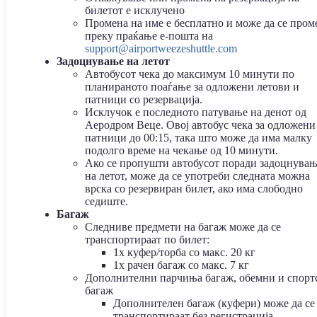
билетот е исклучено
Промена на име е бесплатно и може да се пром
преку праќање е-пошта на
support@airportweezeshuttle.com
Задоцнување на летот
Автобусот чека до максимум 10 минути по
планираното поаѓање за одложени летови и
патници со резервација.
Исклучок е последното патување на денот од
Аеродром Веце. Овој автобус чека за одложени
патници до 00:15, така што може да има малку
подолго време на чекање од 10 минути.
Ако се пропушти автобусот поради задоцнува
на летот, може да се употреби следната можна
врска со резервиран билет, ако има слободно
седиште.
Багаж
Следниве предмети на багаж може да се
транспортираат по билет:
1x куфер/торба со макс. 20 кг
1x рачен багаж со макс. 7 кг
Дополнителни парчиња багаж, обемни и спорт
багаж
Дополнителен багаж (куфери) може да се
транспортираат без регистрација.