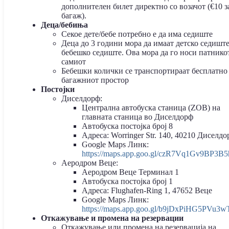
дополнителен билет директно со возачот (€10 з
багаж).
Деца/бебиња
Секое дете/бебе потребно е да има седиште
Деца до 3 години мора да имаат детско седиште
бебешко седиште. Ова мора да го носи патнико
самиот
Бебешки колички се транспортираат бесплатно
багажниот простор
Постојки
Диселдорф:
Централна автобуска станица (ZOB) на
главната станица во Диселдорф
Автобуска постојка број 8
Адреса: Worringer Str. 140, 40210 Диселдо
Google Maps Линк:
https://maps.app.goo.gl/czR7Vq1Gv9BP3B5
Аеродром Веце:
Аеродром Веце Терминал 1
Автобуска постојка број 1
Адреса: Flughafen-Ring 1, 47652 Веце
Google Maps Линк:
https://maps.app.goo.gl/b9jDxPiHG5PVu3w
Откажување и промена на резервации
Откажување или промена на резервација на