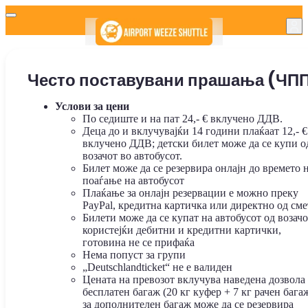
Често поставувани прашања (ЧП
Услови за цени
По седиште и на пат 24,- € вклучено ДДВ.
Деца до и вклучувајќи 14 години плаќаат 12,- €
вклучено ДДВ; детски билет може да се купи о
возачот во автобусот.
Билет може да се резервира онлајн до времето 
поаѓање на автобусот
Плаќање за онлајн резервации е можно преку
PayPal, кредитна картичка или директно од сме
Билети може да се купат на автобусот од возачо
користејќи дебитни и кредитни картички,
готовина не се прифаќа
Нема попуст за групи
„Deutschlandticket“ не е валиден
Цената на превозот вклучува наведена дозвола 
бесплатен багаж (20 кг куфер + 7 кг рачен багаж
за дополнителен багаж може да се резервира