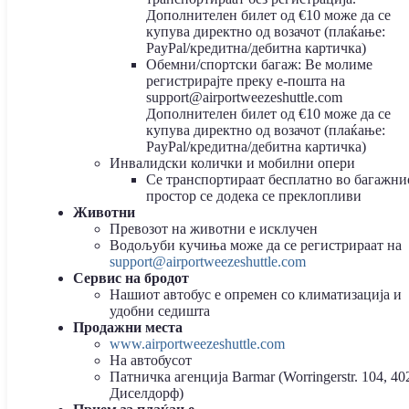
Дополнителен билет од €10 може да се
купува директно од возачот (плаќање:
PayPal/кредитна/дебитна картичка)
Обемни/спортски багаж: Ве молиме
регистрирајте преку е-пошта на
support@airportweezeshuttle.com
Дополнителен билет од €10 може да се
купува директно од возачот (плаќање:
PayPal/кредитна/дебитна картичка)
Инвалидски колички и мобилни опери
Се транспортираат бесплатно во багажни
простор се додека се преклопливи
Животни
Превозот на животни е исклучен
Водољуби кучиња може да се регистрираат на
support@airportweezeshuttle.com
Сервис на бродот
Нашиот автобус е опремен со климатизација и
удобни седишта
Продажни места
www.airportweezeshuttle.com
На автобусот
Патничка агенција Barmar (Worringerstr. 104, 40
Диселдорф)