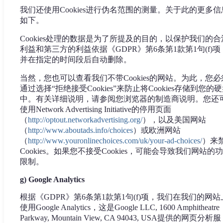
我们还使用Cookies进行伪名范围的测量。关于此的更多信
如下。
Cookies处理的数据是为了所提及的目的，以保护我们的合
利益和第三方的利益依据《GDPR》第6条第1款第1句(f)项
并在指定的时间段后自动删除。
当然，您也可以查看我们不带Cookies的网站。为此，您必
通过选择“拒绝接受Cookies”来防止将Cookies存储到您的
中。有关详细说明，请参阅您浏览器的制造商说明。您还
使用Network Advertising Initiative的停用页面
（
http://optout.networkadvertising.org/
），以及美国网站
（
http://www.aboutads.info/choices
）或欧洲网站
（
http://www.youronlinechoices.com/uk/your-ad-choices/
）来
Cookies。如果您不接受Cookies，可能会导致我们网站的
限制。
g) Google Analytics
根据《GDPR》第6条第1款第1句(f)项，我们在我们的网站
使用Google Analytics，这是Google LLC, 1600 Amphitheatre
Parkway, Mountain View, CA 94043, USA提供的网页分析服