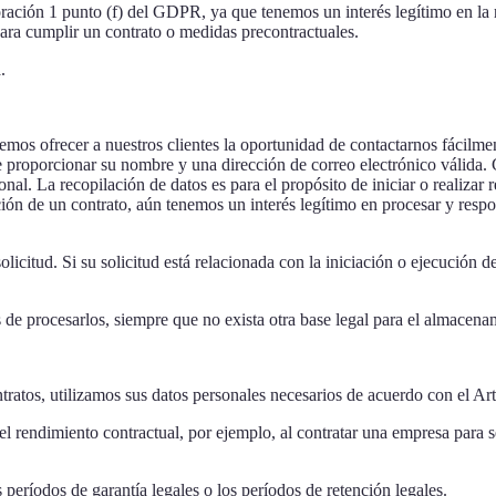
 oración 1 punto (f) del GDPR, ya que tenemos un interés legítimo en la
ara cumplir un contrato o medidas precontractuales.
.
emos ofrecer a nuestros clientes la oportunidad de contactarnos fácilme
ebe proporcionar su nombre y una dirección de correo electrónico válida.
al. La recopilación de datos es para el propósito de iniciar o realizar 
ción de un contrato, aún tenemos un interés legítimo en procesar y respon
icitud. Si su solicitud está relacionada con la iniciación o ejecución 
s de procesarlos, siempre que no exista otra base legal para el almacena
tratos, utilizamos sus datos personales necesarios de acuerdo con el A
 el rendimiento contractual, por ejemplo, al contratar una empresa para s
 períodos de garantía legales o los períodos de retención legales.