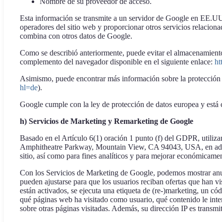
Nombre de su proveedor de acceso.
Esta información se transmite a un servidor de Google en EE.UU. 
operadores del sitio web y proporcionar otros servicios relacion
combina con otros datos de Google.
Como se describió anteriormente, puede evitar el almacenamient
complemento del navegador disponible en el siguiente enlace:
ht
Asimismo, puede encontrar más información sobre la protección 
hl=de
).
Google cumple con la ley de protección de datos europea y está 
h) Servicios de Marketing y Remarketing de Google
Basado en el Artículo 6(1) oración 1 punto (f) del GDPR, util
Amphitheatre Parkway, Mountain View, CA 94043, USA, en adelan
sitio, así como para fines analíticos y para mejorar económicamen
Con los Servicios de Marketing de Google, podemos mostrar anunci
pueden ajustarse para que los usuarios reciban ofertas que han v
están activados, se ejecuta una etiqueta de (re-)marketing, un c
qué páginas web ha visitado como usuario, qué contenido le inte
sobre otras páginas visitadas. Además, su dirección IP es trans