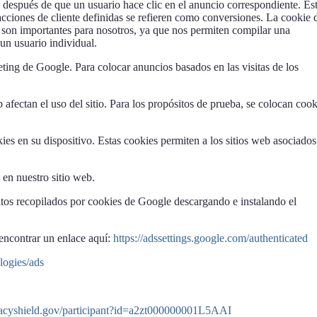
spués de que un usuario hace clic en el anuncio correspondiente. Es
 acciones de cliente definidas se refieren como conversiones. La cookie 
n son importantes para nosotros, ya que nos permiten compilar una
 un usuario individual.
ing de Google. Para colocar anuncios basados en las visitas de los
ectan el uso del sitio. Para los propósitos de prueba, se colocan cook
es en su dispositivo. Estas cookies permiten a los sitios web asociados
en nuestro sitio web.
tos recopilados por cookies de Google descargando e instalando el
encontrar un enlace aquí:
https://adssettings.google.com/authenticated
logies/ads
vacyshield.gov/participant?id=a2zt000000001L5AAI