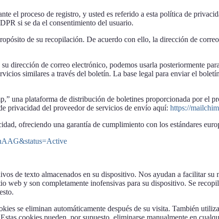
te el proceso de registro, y usted es referido a esta política de privaci
 GDPR si se da el consentimiento del usuario.
opósito de su recopilación. De acuerdo con ello, la dirección de correo 
 su dirección de correo electrónico, podemos usarla posteriormente para 
vicios similares a través del boletín. La base legal para enviar el bolet
himp,” una plataforma de distribución de boletines proporcionada por 
 privacidad del proveedor de servicios de envío aquí:
https://mailchi
idad, ofreciendo una garantía de cumplimiento con los estándares euro
O6hAAG&status=Active
vos de texto almacenados en su dispositivo. Nos ayudan a facilitar su n
 sitio web y son completamente inofensivas para su dispositivo. Se recop
esto.
kies se eliminan automáticamente después de su visita. También utilizam
 Estas cookies pueden, por supuesto, eliminarse manualmente en cualq