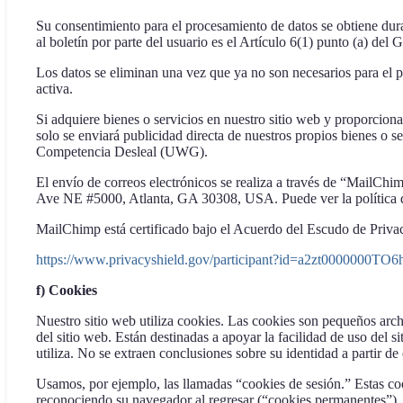
Su consentimiento para el procesamiento de datos se obtiene duran
al boletín por parte del usuario es el Artículo 6(1) punto (a) del
Los datos se eliminan una vez que ya no son necesarios para el pr
activa.
Si adquiere bienes o servicios en nuestro sitio web y proporciona
solo se enviará publicidad directa de nuestros propios bienes o ser
Competencia Desleal (UWG).
El envío de correos electrónicos se realiza a través de “MailC
Ave NE #5000, Atlanta, GA 30308, USA. Puede ver la política de
MailChimp está certificado bajo el Acuerdo del Escudo de Privac
https://www.privacyshield.gov/participant?id=a2zt0000000T
f) Cookies
Nuestro sitio web utiliza cookies. Las cookies son pequeños archi
del sitio web. Están destinadas a apoyar la facilidad de uso del
utiliza. No se extraen conclusiones sobre su identidad a partir de 
Usamos, por ejemplo, las llamadas “cookies de sesión.” Estas coo
reconociendo su navegador al regresar (“cookies permanentes”).