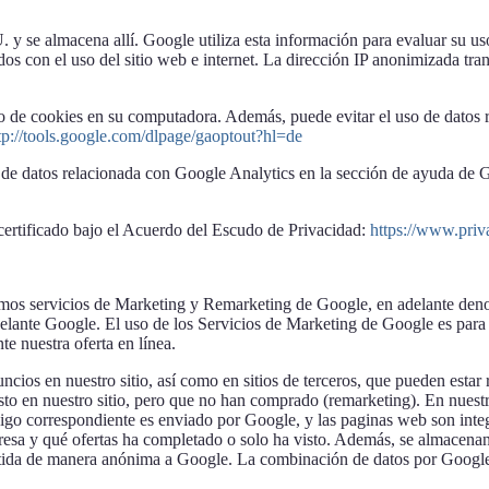
y se almacena allí. Google utiliza esta información para evaluar su uso 
ados con el uso del sitio web e internet. La dirección IP anonimizada t
o de cookies en su computadora. Además, puede evitar el uso de datos 
tp://tools.google.com/dlpage/gaoptout?hl=de
de datos relacionada con Google Analytics en la sección de ayuda de G
certificado bajo el Acuerdo del Escudo de Privacidad:
https://www.pri
izamos servicios de Marketing y Remarketing de Google, en adelante 
te Google. El uso de los Servicios de Marketing de Google es para el
te nuestra oferta en línea.
os en nuestro sitio, así como en sitios de terceros, que pueden estar r
isto en nuestro sitio, pero que no han comprado (remarketing). En nues
ódigo correspondiente es enviado por Google, y las paginas web son inte
resa y qué ofertas ha completado o solo ha visto. Además, se almacenan
mitida de manera anónima a Google. La combinación de datos por Google 