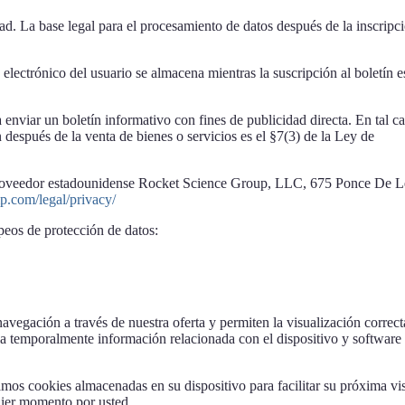
dad. La base legal para el procesamiento de datos después de la inscripc
electrónico del usuario se almacena mientras la suscripción al boletín e
enviar un boletín informativo con fines de publicidad directa. En tal ca
ín después de la venta de bienes o servicios es el §7(3) de la Ley de
el proveedor estadounidense Rocket Science Group, LLC, 675 Ponce De 
mp.com/legal/privacy/
peos de protección de datos:
avegación a través de nuestra oferta y permiten la visualización correct
ila temporalmente información relacionada con el dispositivo y software
os cookies almacenadas en su dispositivo para facilitar su próxima vis
uier momento por usted.