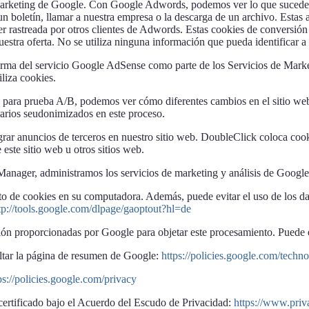
rketing de Google. Con Google Adwords, podemos ver lo que sucede de
un boletín, llamar a nuestra empresa o la descarga de un archivo. Estas
er rastreada por otros clientes de Adwords. Estas cookies de conversió
uestra oferta. No se utiliza ninguna información que pueda identificar a
orma del servicio Google AdSense como parte de los Servicios de Market
iliza cookies.
ra prueba A/B, podemos ver cómo diferentes cambios en el sitio web af
suarios seudonimizados en este proceso.
ar anuncios de terceros en nuestro sitio web. DoubleClick coloca cooki
este sitio web u otros sitios web.
anager, administramos los servicios de marketing y análisis de Google 
 de cookies en su computadora. Además, puede evitar el uso de los da
tp://tools.google.com/dlpage/gaoptout?hl=de
ión proporcionadas por Google para objetar este procesamiento. Puede 
ltar la página de resumen de Google:
https://policies.google.com/techno
ps://policies.google.com/privacy
certificado bajo el Acuerdo del Escudo de Privacidad:
https://www.pri