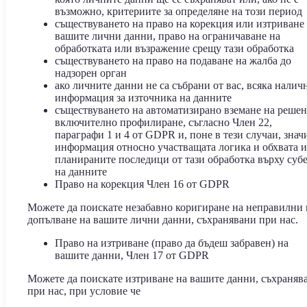
възможно, критериите за определяне на този период
съществуването на право на корекция или изтриване
вашите лични данни, право на ограничаване на
обработката или възражение срещу тази обработка
съществуването на право на подаване на жалба до
надзорен орган
ако личните данни не са събрани от вас, всяка налич
информация за източника на данните
съществуването на автоматизирано вземане на решен
включително профилиране, съгласно Член 22,
параграфи 1 и 4 от GDPR и, поне в тези случаи, знач
информация относно участващата логика и обхвата и
планираните последици от тази обработка върху суб
на данните
Право на корекция Член 16 от GDPR
Можете да поискате незабавно коригиране на неправилни
допълване на вашите лични данни, съхранявани при нас.
Право на изтриване (право да бъдеш забравен) на
вашите данни, Член 17 от GDPR
Можете да поискате изтриване на вашите данни, съхраняв
при нас, при условие че