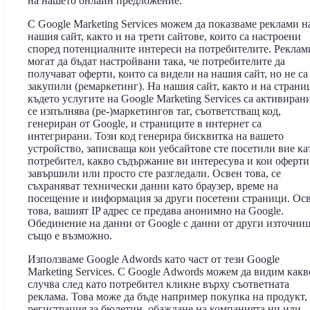
на нашето онлайн предложение.
С Google Marketing Services можем да показваме реклами н
нашия сайт, както и на трети сайтове, които са настроени
според потенциалните интереси на потребителите. Реклам
могат да бъдат настройвани така, че потребителите да
получават оферти, които са видели на нашия сайт, но не са
закупили (ремаркетинг). На нашия сайт, както и на страни
където услугите на Google Marketing Services са активирани
се изпълнява (ре-)маркетингов таг, съответстващ код,
генериран от Google, и страниците в интернет са
интегрирани. Този код генерира бисквитка на вашето
устройство, записваща кои уебсайтове сте посетили вие ка
потребител, какво съдържание ви интересува и кои оферти
завършили или просто сте разгледали. Освен това, се
съхраняват технически данни като браузер, време на
посещение и информация за други посетени страници. Ос
това, вашият IP адрес се предава анонимно на Google.
Обединение на данни от Google с данни от други източни
също е възможно.
Използваме Google Adwords като част от тези Google
Marketing Services. С Google Adwords можем да видим какв
случва след като потребител кликне върху съответната
реклама. Това може да бъде например покупка на продукт,
регистрация за бюлетин, обаждане на компанията ни или