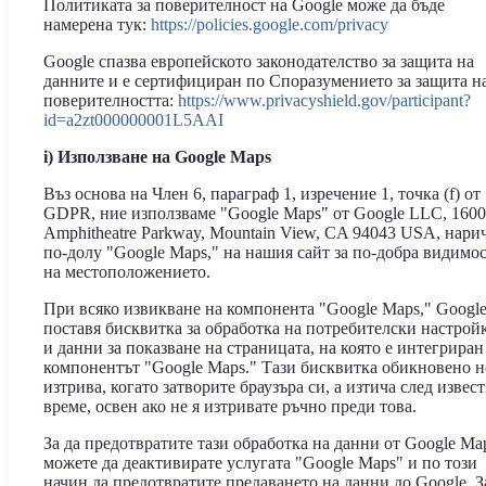
Политиката за поверителност на Google може да бъде
намерена тук:
https://policies.google.com/privacy
Google спазва европейското законодателство за защита на
данните и е сертифициран по Споразумението за защита н
поверителността:
https://www.privacyshield.gov/participant?
id=a2zt000000001L5AAI
i) Използване на Google Maps
Въз основа на Член 6, параграф 1, изречение 1, точка (f) от
GDPR, ние използваме "Google Maps" от Google LLC, 1600
Amphitheatre Parkway, Mountain View, CA 94043 USA, нари
по-долу "Google Maps," на нашия сайт за по-добра видимо
на местоположението.
При всяко извикване на компонента "Google Maps," Googl
поставя бисквитка за обработка на потребителски настрой
и данни за показване на страницата, на която е интегриран
компонентът "Google Maps." Тази бисквитка обикновено н
изтрива, когато затворите браузъра си, а изтича след извес
време, освен ако не я изтривате ръчно преди това.
За да предотвратите тази обработка на данни от Google Ma
можете да деактивирате услугата "Google Maps" и по този
начин да предотвратите предаването на данни до Google. З