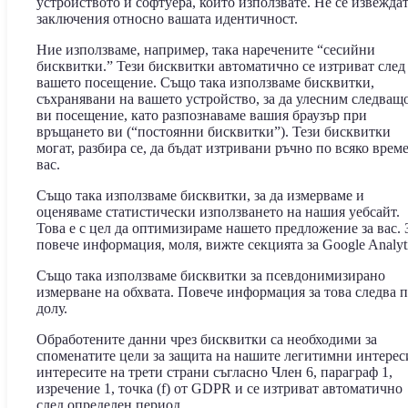
устройството и софтуера, който използвате. Не се извежда
заключения относно вашата идентичност.
Ние използваме, например, така наречените “сесийни
бисквитки.” Тези бисквитки автоматично се изтриват след
вашето посещение. Също така използваме бисквитки,
съхранявани на вашето устройство, за да улесним следващ
ви посещение, като разпознаваме вашия браузър при
връщането ви (“постоянни бисквитки”). Тези бисквитки
могат, разбира се, да бъдат изтривани ръчно по всяко време
вас.
Също така използваме бисквитки, за да измерваме и
оценяваме статистически използването на нашия уебсайт.
Това е с цел да оптимизираме нашето предложение за вас. 
повече информация, моля, вижте секцията за Google Analyti
Също така използваме бисквитки за псевдонимизирано
измерване на обхвата. Повече информация за това следва п
долу.
Обработените данни чрез бисквитки са необходими за
споменатите цели за защита на нашите легитимни интерес
интересите на трети страни съгласно Член 6, параграф 1,
изречение 1, точка (f) от GDPR и се изтриват автоматично
след определен период.