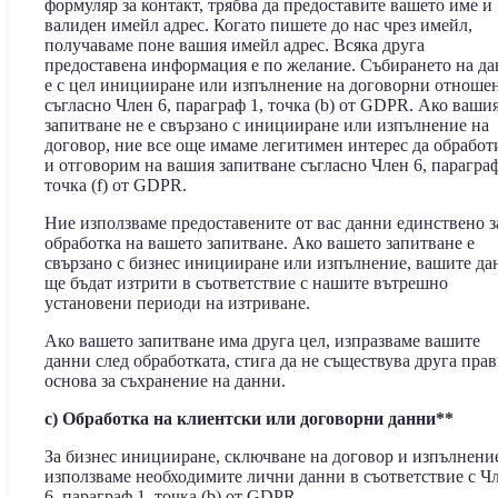
формуляр за контакт, трябва да предоставите вашето име и
валиден имейл адрес. Когато пишете до нас чрез имейл,
получаваме поне вашия имейл адрес. Всяка друга
предоставена информация е по желание. Събирането на д
е с цел иницииране или изпълнение на договорни отноше
съгласно Член 6, параграф 1, точка (b) от GDPR. Ако ваши
запитване не е свързано с иницииране или изпълнение на
договор, ние все още имаме легитимен интерес да обрабо
и отговорим на вашия запитване съгласно Член 6, параграф
точка (f) от GDPR.
Ние използваме предоставените от вас данни единствено з
обработка на вашето запитване. Ако вашето запитване е
свързано с бизнес иницииране или изпълнение, вашите да
ще бъдат изтрити в съответствие с нашите вътрешно
установени периоди на изтриване.
Ако вашето запитване има друга цел, изпразваме вашите
данни след обработката, стига да не съществува друга пра
основа за съхранение на данни.
c) Обработка на клиентски или договорни данни**
За бизнес иницииране, сключване на договор и изпълнени
използваме необходимите лични данни в съответствие с Ч
6, параграф 1, точка (b) от GDPR.