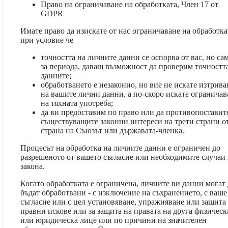
Право на ограничаване на обработката, Член 17 от
GDPR
Имате право да изискате от нас ограничаване на обработка
при условие че
точността на личните данни се оспорва от вас, но са
за периода, даващ възможност да проверим точностт
данните;
обработването е незаконно, но вие не искате изтрива
на вашите лични данни, а по-скоро искате ограничав
на тяхната употреба;
да ви предоставим по право или да противопоставит
съществуващите законни интереси на трети страни о
страна на Съюзът или държавата-членка.
Процесът на обработка на личните данни е ограничен до
разрешеното от вашето съгласие или необходимите случаи
закона.
Когато обработката е ограничена, личните ви данни могат 
бъдат обработвани - с изключение на съхранението, с ваше
съгласие или с цел установяване, упражняване или защита
правни искове или за защита на правата на друга физическ
или юридическа лице или по причини на значителен