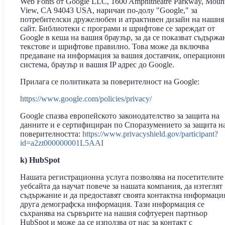
Web Fonts от Google LLC, 1600 Amphitheatre Parkway, Moun
View, CA 94043 USA, наричан по-долу "Google," за
потребителски дружелюбен и атрактивен дизайн на нашия
сайт. Библиотеки с програми и шрифтове се зареждат от
Google в кеша на вашия браузър, за да се показват съдържа
текстове и шрифтове правилно. Това може да включва
предаване на информация за вашия доставчик, операционн
система, браузър и вашия IP адрес до Google.
Прилага се политиката за поверителност на Google:
https://www.google.com/policies/privacy/
Google спазва европейското законодателство за защита на
данните и е сертифициран по Споразумението за защита н
поверителността:
https://www.privacyshield.gov/participant?
id=a2zt000000001L5AAI
k) HubSpot
Нашата регистрационна услуга позволява на посетителите
уебсайта да научат повече за нашата компания, да изтеглят
съдържание и да предоставят своята контактна информаци
друга демографска информация. Тази информация се
съхранява на сървърите на нашия софтуерен партньор
HubSpot и може да се използва от нас за контакт с