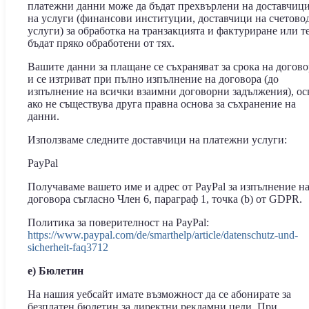
платежни данни може да бъдат прехвърлени на доставчиц
на услуги (финансови институции, доставчици на счетово
услуги) за обработка на транзакцията и фактуриране или те
бъдат пряко обработени от тях.
Вашите данни за плащане се съхраняват за срока на догово
и се изтриват при пълно изпълнение на договора (до
изпълнение на всички взаимни договорни задължения), ос
ако не съществува друга правна основа за съхранение на
данни.
Използваме следните доставчици на платежни услуги:
PayPal
Получаваме вашето име и адрес от PayPal за изпълнение н
договора съгласно Член 6, параграф 1, точка (b) от GDPR.
Политика за поверителност на PayPal:
https://www.paypal.com/de/smarthelp/article/datenschutz-und-
sicherheit-faq3712
e) Бюлетин
На нашия уебсайт имате възможност да се абонирате за
безплатен бюлетин за директни рекламни цели. При