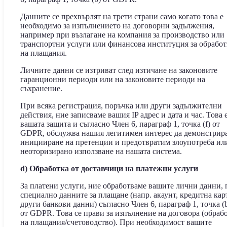
Данните се прехвърлят на трети страни само когато това е
необходимо за изпълнението на договорни задължения,
например при възлагане на компания за производство или
транспортни услуги или финансова институция за обработ
на плащания.
Личните данни се изтриват след изтичане на законовите
гаранционни периоди или на законовите периоди на
съхранение.
При всяка регистрация, поръчка или други задължителни
действия, ние записваме вашия IP адрес и дата и час. Това е
вашата защита и съгласно Член 6, параграф 1, точка (f) от
GDPR, обслужва нашия легитимен интерес да демонстрир
иницииране на претенции и предотвратим злоупотреба ил
неоторизирано използване на нашата система.
d) Обработка от доставчици на платежни услуги
За платени услуги, ние обработваме вашите лични данни, 
специално данните за плащане (напр. акаунт, кредитна кар
други банкови данни) съгласно Член 6, параграф 1, точка (
от GDPR. Това се прави за изпълнение на договора (обраб
на плащания/счетоводство). При необходимост вашите