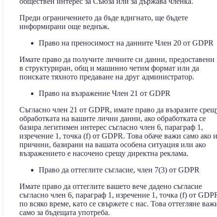
обществен интерес за Съюза или за държава членка.
Преди ограничението да бъде вдигнато, ще бъдете
информирани още веднъж.
Право на преносимост на данните Член 20 от GDPR
Имате право да получите личните си данни, предоставени
в структуриран, общ и машинно четим формат или да
поискате тяхното предаване на друг администратор.
Право на възражение Член 21 от GDPR
Съгласно член 21 от GDPR, имате право да възразите срещ
обработката на вашите лични данни, ако обработката се
базира легитимен интерес съгласно член 6, параграф 1,
изречение 1, точка (f) от GDPR. Това обаче важи само ако 
причини, базирани на вашата особена ситуация или ако
възражението е насочено срещу директна реклама.
Право да оттеглите съгласие, член 7(3) от GDPR
Имате право да оттеглите вашето вече дадено съгласие
съгласно член 6, параграф 1, изречение 1, точка (f) от GDP
по всяко време, като се свържете с нас. Това оттегляне важ
само за бъдещата употреба.