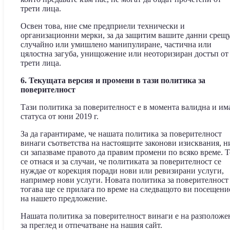
трети лица.
Освен това, ние сме предприели технически и
организационни мерки, за да защитим вашите данни срещ
случайно или умишлено манипулиране, частична или
цялостна загуба, унищожение или неоторизиран достъп от
трети лица.
6. Текущата версия и промени в тази политика за
поверителност
Тази политика за поверителност е в момента валидна и им
статуса от юни 2019 г.
За да гарантираме, че нашата политика за поверителност
винаги съответства на настоящите законови изисквания, н
си запазваме правото да правим промени по всяко време. 
се отнася и за случаи, че политиката за поверителност се
нуждае от корекция поради нови или ревизирани услуги,
например нови услуги. Новата политика за поверителност
тогава ще се прилага по време на следващото ви посещени
на нашето предложение.
Нашата политика за поверителност винаги е на разположе
за преглед и отпечатване на нашия сайт.