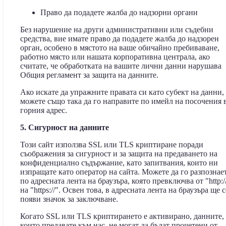
Право да подадете жалба до надзорни органи
Без нарушение на други административни или съдебни
средства, вие имате право да подадете жалба до надзорен
орган, особено в мястото на ваше обичайно пребиваване,
работно място или нашата корпоративна централа, ако
считате, че обработката на вашите лични данни нарушава
Общия регламент за защита на данните.
Ако искате да упражните правата си като субект на данни,
можете също така да го направите по имейл на посочения 
горния адрес.
5. Сигурност на данните
Този сайт използва SSL или TLS криптиране поради
съображения за сигурност и за защита на предаването на
конфиденциално съдържание, като запитвания, които ни
изпращате като оператор на сайта. Можете да го разпознае
по адресната лента на браузъра, която превключва от "http:/
на "https://". Освен това, в адресната лента на браузъра ще с
появи значок за заключване.
Когато SSL или TLS криптирането е активирано, данните,
които предавате към нас, не могат да бъдат прочетени от