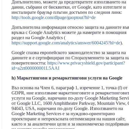
Допълнително, можете да предотвратите използването на
данни, събрани от бисквитки, от Google, като изтеглите и
инсталирате браузър плъгин достъпен по следния линк:
http://tools.google.com/dlpage/gaoptout?hl=de
Допълнителна информация относно защита на данните въ
връзка с Google Analytics можете да намерите в помощния
раздел на Google Analytics (
https://support.google.com/analytics/answer/6004245?hl=de
).
Google спазва европейското законодателство за защита на
данните и е сертифициран по Споразумението за защита н
поверителността:
https://www.privacyshield.gov/participant?
id=a2zt000000001L5AAI
h) Маркетингови и ремаркетингови услуги на Google
Въз основа на Член 6, параграф 1, изречение 1, точка (f) от
GDPR, ние използваме маркетинговите и ремаркетингови
услуги на Google, наричани по-долу Google Marketing Servi
от Google LLC, 1600 Amphitheatre Parkway, Mountain View,
94043, USA, наричани по-долу Google. Използването на
Google Marketing Services е за нуждово-ориентирано
проектиране и непрекъсната оптимизация на нашия сайт,
както и за аналитични цели и за икономическо подобряван