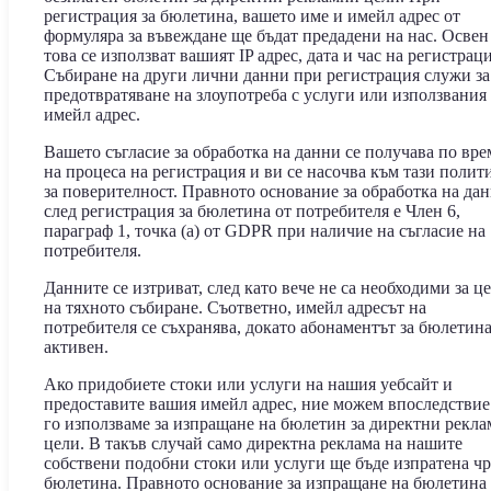
регистрация за бюлетина, вашето име и имейл адрес от
формуляра за въвеждане ще бъдат предадени на нас. Освен
това се използват вашият IP адрес, дата и час на регистраци
Събиране на други лични данни при регистрация служи за
предотвратяване на злоупотреба с услуги или използвания
имейл адрес.
Вашето съгласие за обработка на данни се получава по вре
на процеса на регистрация и ви се насочва към тази полит
за поверителност. Правното основание за обработка на да
след регистрация за бюлетина от потребителя е Член 6,
параграф 1, точка (a) от GDPR при наличие на съгласие на
потребителя.
Данните се изтриват, след като вече не са необходими за ц
на тяхното събиране. Съответно, имейл адресът на
потребителя се съхранява, докато абонаментът за бюлетина
активен.
Ако придобиете стоки или услуги на нашия уебсайт и
предоставите вашия имейл адрес, ние можем впоследствие
го използваме за изпращане на бюлетин за директни рекл
цели. В такъв случай само директна реклама на нашите
собствени подобни стоки или услуги ще бъде изпратена чр
бюлетина. Правното основание за изпращане на бюлетина