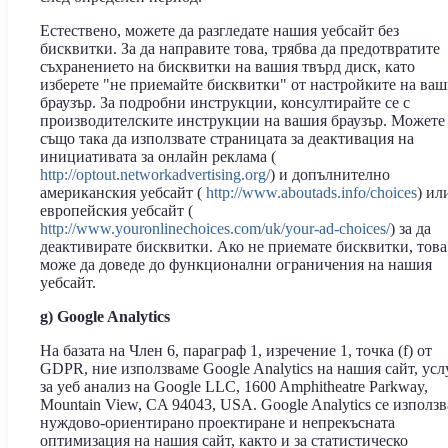
Естествено, можете да разгледате нашия уебсайт без
бисквитки. За да направите това, трябва да предотвратите
съхранението на бисквитки на вашия твърд диск, като
изберете "не приемайте бисквитки" от настройките на ва
браузър. За подробни инструкции, консултирайте се с
производителските инструкции на вашия браузър. Можете
също така да използвате страницата за деактивация на
инициативата за онлайн реклама (
http://optout.networkadvertising.org/
) и допълнително
американския уебсайт (
http://www.aboutads.info/choices
) ил
европейския уебсайт (
http://www.youronlinechoices.com/uk/your-ad-choices/
) за да
деактивирате бисквитки. Ако не приемате бисквитки, това
може да доведе до функционални ограничения на нашия
уебсайт.
g) Google Analytics
На базата на Член 6, параграф 1, изречение 1, точка (f) от
GDPR, ние използваме Google Analytics на нашия сайт, усл
за уеб анализ на Google LLC, 1600 Amphitheatre Parkway,
Mountain View, CA 94043, USA. Google Analytics се използв
нуждово-ориентирано проектиране и непрекъсната
оптимизация на нашия сайт, както и за статистическо