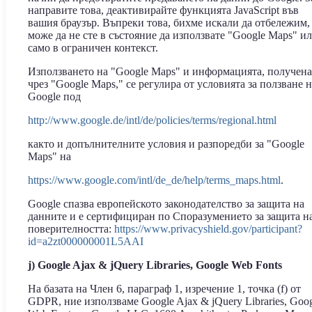
направите това, деактивирайте функцията JavaScript във
вашия браузър. Въпреки това, бихме искали да отбележим,
може да не сте в състояние да използвате "Google Maps" и
само в ограничен контекст.
Използването на "Google Maps" и информацията, получена
чрез "Google Maps," се регулира от условията за ползване н
Google под
http://www.google.de/intl/de/policies/terms/regional.html
както и допълнителните условия и разпоредби за "Google
Maps" на
https://www.google.com/intl/de_de/help/terms_maps.html
.
Google спазва европейското законодателство за защита на
данните и е сертифициран по Споразумението за защита н
поверителността:
https://www.privacyshield.gov/participant?
id=a2zt000000001L5AAI
j) Google Ajax & jQuery Libraries, Google Web Fonts
На базата на Член 6, параграф 1, изречение 1, точка (f) от
GDPR, ние използваме Google Ajax & jQuery Libraries, Goo