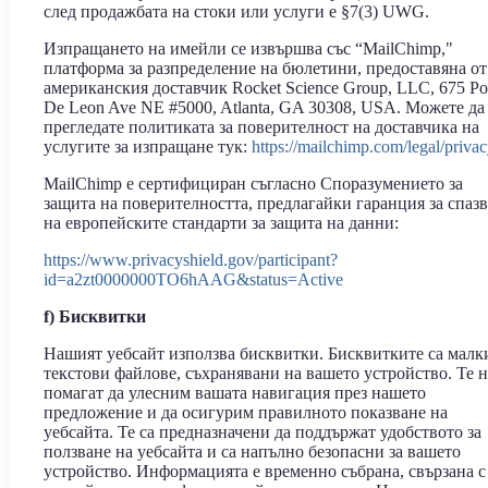
след продажбата на стоки или услуги е §7(3) UWG.
Изпращането на имейли се извършва със “MailChimp,"
платформа за разпределение на бюлетини, предоставяна от
американския доставчик Rocket Science Group, LLC, 675 P
De Leon Ave NE #5000, Atlanta, GA 30308, USA. Можете да
прегледате политиката за поверителност на доставчика на
услугите за изпращане тук:
https://mailchimp.com/legal/privac
MailChimp е сертифициран съгласно Споразумението за
защита на поверителността, предлагайки гаранция за спаз
на европейските стандарти за защита на данни:
https://www.privacyshield.gov/participant?
id=a2zt0000000TO6hAAG&status=Active
f) Бисквитки
Нашият уебсайт използва бисквитки. Бисквитките са малк
текстови файлове, съхранявани на вашето устройство. Те 
помагат да улесним вашата навигация през нашето
предложение и да осигурим правилното показване на
уебсайта. Те са предназначени да поддържат удобството за
ползване на уебсайта и са напълно безопасни за вашето
устройство. Информацията е временно събрана, свързана с