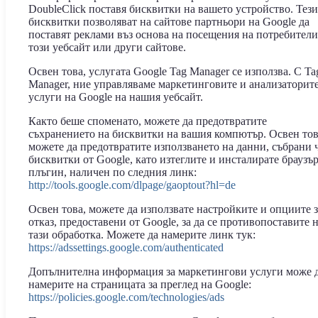
DoubleClick поставя бисквитки на вашето устройство. Тези
бисквитки позволяват на сайтове партньори на Google да
поставят реклами въз основа на посещения на потребители
този уебсайт или други сайтове.
Освен това, услугата Google Tag Manager се използва. С Ta
Manager, ние управляваме маркетинговите и анализаторит
услуги на Google на нашия уебсайт.
Както беше споменато, можете да предотвратите
съхранението на бисквитки на вашия компютър. Освен тов
можете да предотвратите използването на данни, събрани 
бисквитки от Google, като изтеглите и инсталирате браузъ
плъгин, наличен по следния линк:
http://tools.google.com/dlpage/gaoptout?hl=de
Освен това, можете да използвате настройките и опциите з
отказ, предоставени от Google, за да се противопоставите 
тази обработка. Можете да намерите линк тук:
https://adssettings.google.com/authenticated
Допълнителна информация за маркетингови услуги може 
намерите на страницата за преглед на Google:
https://policies.google.com/technologies/ads