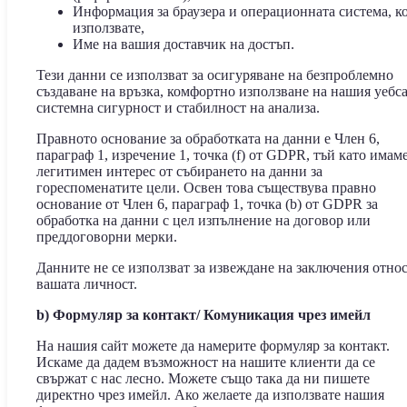
Информация за браузера и операционната система, к
използвате,
Име на вашия доставчик на достъп.
Тези данни се използват за осигуряване на безпроблемно
създаване на връзка, комфортно използване на нашия уебса
системна сигурност и стабилност на анализа.
Правното основание за обработката на данни е Член 6,
параграф 1, изречение 1, точка (f) от GDPR, тъй като имам
легитимен интерес от събирането на данни за
гореспоменатите цели. Освен това съществува правно
основание от Член 6, параграф 1, точка (b) от GDPR за
обработка на данни с цел изпълнение на договор или
преддоговорни мерки.
Данните не се използват за извеждане на заключения отно
вашата личност.
b) Формуляр за контакт/ Комуникация чрез имейл
На нашия сайт можете да намерите формуляр за контакт.
Искаме да дадем възможност на нашите клиенти да се
свържат с нас лесно. Можете също така да ни пишете
директно чрез имейл. Ако желаете да използвате нашия