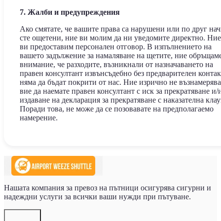
7. Жалби и предупреждения
Ако смятате, че вашите права са нарушени или по друг на
сте ощетени, ние ви молим да ни уведомите директно. Ни
ви предоставим персонален отговор. В изпълнението на
вашето задължение за намаляване на щетите, ние обръщам
внимание, че разходите, възникнали от назначаването на
правен консултант извънсъдебно без предварителен контак
няма да бъдат покрити от нас. Ние изрично не възнамеряв
вие да наемате правен консултант с иск за прекратяване и/
издаване на декларация за прекратяване с наказателна клау
Поради това, не може да се позовавате на предполагаемо
намерение.
Нашата компания за превоз на пътници осигурява сигурни и
надеждни услуги за всички ваши нужди при пътуване.