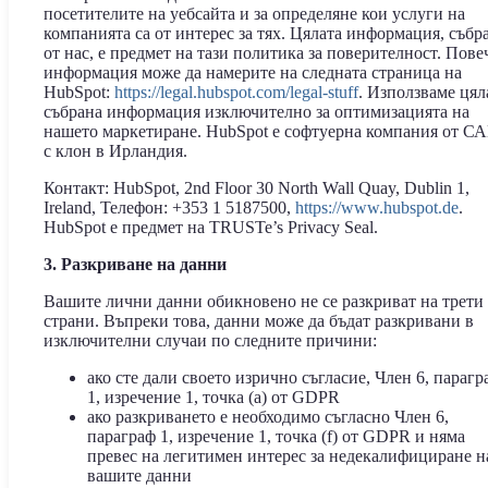
посетителите на уебсайта и за определяне кои услуги на
компанията са от интерес за тях. Цялата информация, събр
от нас, е предмет на тази политика за поверителност. Пове
информация може да намерите на следната страница на
HubSpot:
https://legal.hubspot.com/legal-stuff
. Използваме цял
събрана информация изключително за оптимизацията на
нашето маркетиране. HubSpot е софтуерна компания от С
с клон в Ирландия.
Контакт: HubSpot, 2nd Floor 30 North Wall Quay, Dublin 1,
Ireland, Телефон: +353 1 5187500,
https://www.hubspot.de
.
HubSpot е предмет на TRUSTe’s Privacy Seal.
3. Разкриване на данни
Вашите лични данни обикновено не се разкриват на трети
страни. Въпреки това, данни може да бъдат разкривани в
изключителни случаи по следните причини:
ако сте дали своето изрично съгласие, Член 6, парагр
1, изречение 1, точка (a) от GDPR
ако разкриването е необходимо съгласно Член 6,
параграф 1, изречение 1, точка (f) от GDPR и няма
превес на легитимен интерес за недекалифициране н
вашите данни