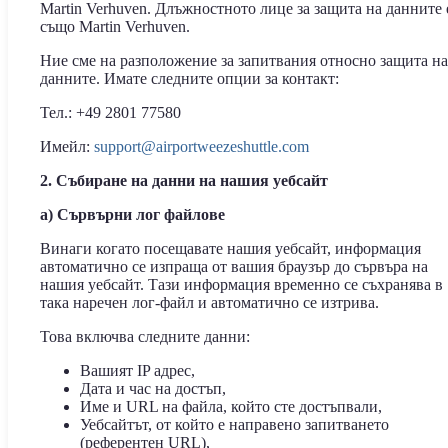
Martin Verhuven. Длъжностното лице за защита на данните 
също Martin Verhuven.
Ние сме на разположение за запитвания относно защита на
данните. Имате следните опции за контакт:
Тел.: +49 2801 77580
Имейл:
support@airportweezeshuttle.com
2. Събиране на данни на нашия уебсайт
a) Сървърни лог файлове
Винаги когато посещавате нашия уебсайт, информация
автоматично се изпраща от вашия браузър до сървъра на
нашия уебсайт. Тази информация временно се съхранява в
така наречен лог-файл и автоматично се изтрива.
Това включва следните данни:
Вашият IP адрес,
Дата и час на достъп,
Име и URL на файла, който сте достъпвали,
Уебсайтът, от който е направено запитването
(референтен URL),