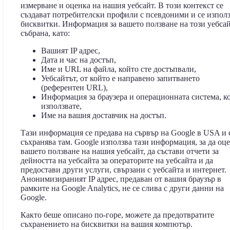
измерване и оценка на нашия уебсайт. В този контекст се
създават потребителски профили с псевдоними и се изпол
бисквитки. Информация за вашето ползване на този уебсай
събрана, като:
Вашият IP адрес,
Дата и час на достъп,
Име и URL на файла, който сте достъпвали,
Уебсайтът, от който е направено запитването
(референтен URL),
Информация за браузера и операционната система, к
използвате,
Име на вашия доставчик на достъп.
Тази информация се предава на сървър на Google в USA и 
съхранява там. Google използва тази информация, за да оц
вашето ползване на нашия уебсайт, да състави отчети за
дейността на уебсайта за операторите на уебсайта и да
предостави други услуги, свързани с уебсайта и интернет.
Анонимизираният IP адрес, предаван от вашия браузър в
рамките на Google Analytics, не се слива с други данни на
Google.
Както беше описано по-горе, можете да предотвратите
съхранението на бисквитки на вашия компютър.