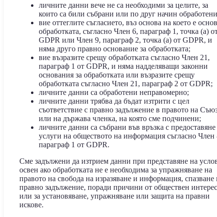
личните данни вече не са необходими за целите, за
които са били събрани или по друг начин обработени
вие оттеглите съгласието, въз основа на което е осно
обработката, съгласно Член 6, параграф 1, точка (a) о
GDPR или Член 9, параграф 2, точка (a) от GDPR, и
няма друго правно основание за обработката;
вие възразите срещу обработката съгласно Член 21,
параграф 1 от GDPR, и няма надделяващи законни
основания за обработката или възразите срещу
обработката съгласно Член 21, параграф 2 от GDPR;
личните данни са обработени неправомерно;
личните данни трябва да бъдат изтрити с цел
съответствие с правно задължение в правото на Съю
или на държава членка, на която сме подчинени;
личните данни са събрани във връзка с предоставяне
услуги на обществото на информация съгласно Член 
параграф 1 от GDPR.
Сме задължени да изтрием данни при представяне на усло
освен ако обработката не е необходима за упражняване на
правото на свобода на изразяване и информация, спазване 
правно задължение, поради причини от обществен интере
или за установяване, упражняване или защита на правни
искове.