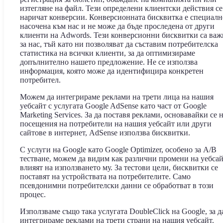
изтегляне на файл. Тези определени клиентски действия се
наричат конверсии. Конверсионната бисквитка е специалн
насочена към нас и не може да бъде проследена от други
клиенти на Adwords. Тези конверсионни бисквитки са ва
за нас, тъй като ни позволяват да съставим потребителска
статистика на всички клиенти, за да оптимизираме
допълнително нашето предложение. Не се използва
информация, която може да идентифицира конкретен
потребител.
Можем да интегрираме реклами на трети лица на нашия
уебсайт с услугата Google AdSense като част от Google
Marketing Services. За да поставя реклами, основавайки се 
посещения на потребители на нашия уебсайт или други
сайтове в интернет, AdSense използва бисквитки.
С услуги на Google като Google Optimizer, особено за A/B
тестване, можем да видим как различни промени на уебса
влияят на използването му. За тестови цели, бисквитки се
поставят на устройствата на потребителите. Само
псевдонимни потребителски данни се обработват в този
процес.
Използваме също така услугата DoubleClick на Google, за д
интегрираме реклами на трети страни на нашия уебсайт.