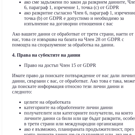
ако сме задължени по закон да разкрием данните, Чл
6, параграф 1, изречение 1, точка (c) от GDPR
ако разкритие съгласно Член 6, параграф 1, изречение
точка (b) от GDPR е допустимо и необходимо за
изпълнение на договорни отношения с вас
Ако вашите данни се обработват от трети страни, наети от
нас, това се извършва на базата на Член 28 от GDPR с
помощта на споразумение за обработка на данни.
4. Права на субектите на данни
Право на достъп Член 15 от GDPR
Имате право да поискате потвърждение от нас дали лични
данни, свързани с вас, се обработват. Ако това е така, може
да поискате информация относно тези лични данни и
следното:
целите на обработката
категориите на обработените лични данни
получателите или категориите получатели, на които
личните данни са били или ще бъдат разкрити, особ
в трети страни или международни организации
ако е възможно, планираната продължителност, през
която личните данни ще се съхраняват или, ако не е