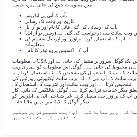
میں معلومات جمع کی جاتی ہیں، جیسے
آپ کا آئی پی ایڈریس،
تاریخ اور وقت تک رسائی،
آپ کی رسائی کی گئی فائل کا نام اور یو آر ایل،
آپ کے استعمال کردہ براؤزر اور آپریٹنگ سسٹم کی
معلومات،
آپ کے اکسیس پرووائیڈر کا نام۔
یہ معلومات USA میں ایک گوگل سرور پر منتقل کی جاتی ہے اور
ہاں محفوظ کی جاتی ہے۔ گوگل اس معلومات کو ہماری ویب
ائٹ کے آپ کے استعمال کی تشخیص کے لئے استعمال کرتا ہے،
ویب سائٹ کے آپ بھی کے لئے ویب سائٹ ایکٹیویٹی رپورٹس کی
تشخیص کرتا ہے، اور ویب سائٹ اور انٹرنیٹ کے استعمال کے
علق دیگر خدمات فراہم کرتا ہے۔ گوگل اینالٹکس کے دائرہ کار
 آپ کے براؤزر سے منتقل کردہ غیر شناختی آئی پی ایڈریس کو
دیگر گوگل کے ڈیٹا میں نہیں ملایا جاتا۔
ا کہ اوپر بتایا گیا، آپ اپنے کمپیوٹر پر کوکیز
کے ذخیرہ کو روک سکتے ہیں.