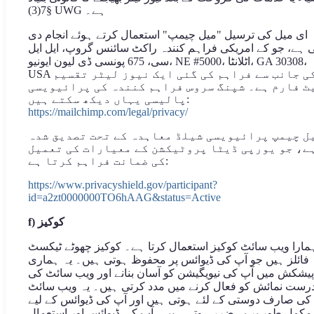
§7(3) UWG ہے۔
ای میل کی ترسیل "میل چیمپ" استعمال کرتے ہوئے انجام دی
 ہے، جو کے امریکی فراہم کنندہ راکٹ سائنس گروپ، ایل ایل
سی، 675 پونسی ڈی لیون ایونیو، NE #5000، اٹلانٹا، GA 30308،
USA کی جانب سے فراہم کی گئی ایک نیوز لیٹر تقسیم
ٹ فارم ہے۔ شپنگ سروس فراہم کنندہ کی پرائیویسی
پالیسی یہاں دیکھ سکتے ہیں:
https://mailchimp.com/legal/privacy/
ل چیمپ پرائیویسی شیلڈ معاہدہ کے تحت تصدیق شدہ
ے، جو یورپی ڈیٹا پروٹیکشن کے معیارات کی تعمیل
کی ضمانت فراہم کرتا ہے:
https://www.privacyshield.gov/participant?
id=a2zt0000000TO6hAAG&status=Active
f) کوکیز
مارا ویب سائٹ کوکیز استعمال کرتا ہے۔ کوکیز چھوٹے ٹیکسٹ
فائلز ہیں جو آپ کی ڈیوائس پر محفوظ ہوتی ہیں۔ یہ ہماری
پیشکش میں آپ کی نیویگیشن کو آسان بنانے اور ویب سائٹ کی
رست نمائش کو فعال کرنے میں مدد کرتی ہیں۔ یہ ویب سائٹ
کی صارف دوستی کے لئے ہوتی ہیں اور آپ کی ڈیوائس کے لیے
مکمل طور پر بے ضرر ہوتی ہیں۔ آپ کی ڈیوائس اور استعمال