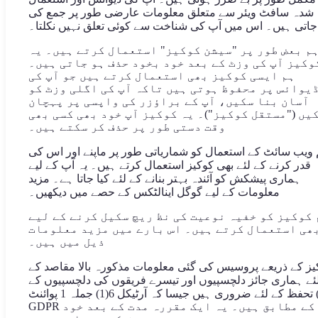
شدہ سافٹ ویئر سے متعلق معلومات عارضی طور پر جمع کی
جاتی ہیں۔ اس میں آپ کی شناخت سے کوئی تعلق نہیں نکلتا۔
م بعض طور پر "سیشن کوکیز" استعمال کرتے ہیں۔ یہ
وکیز آپ کی وزٹ کے بعد خود بخود حذف ہو جاتی ہیں۔
ہم ایسی کوکیز بھی استعمال کرتے ہیں جو آپ کی
یوائس پر محفوظ ہوتی ہیں تاکہ آپ کی اگلی وزٹ کو
آسان بنا سکیں، آپ کے براؤزر کی واپسی پر پہچان
یں ("مستقل کوکیز")۔ یہ کوکیز آپ خود بھی کسی بھی
وقت دستی طور پر حذف کر سکتے ہیں۔
ویب سائٹ کے استعمال کو شماریاتی طور پر ماپنے اور اس کی
قدر کرنے کے لئے بھی کوکیز استعمال کرتے ہیں۔ یہ آپ کے لیے
ہماری پیشکش کو آئندہ بہتر بنانے کے لئے کیا جاتا ہے۔ مزید
معلومات کے لیے گوگل اینالٹکس کے حصے میں دیکھيں۔
 کوکیز کو خفیہ نوعیت کی نظ ریچ سکیل کرنے کے لیے
ھی استعمال کرتے ہیں۔ اس بارے میں مزید معلومات
ذیل میں ہیں۔
یز کے ذریعے پروسیس کی گئی معلومات مذکورہ بالا مقاصد کے
ئے ہماری جائز دلچسپیوں اور تیسرے فریقوں کی دلچسپیوں کے
تحفظ کے لئے ضروری ہیں جیسا کہ آرٹیکل 6(1) جملہ 1 پوائنٹ (f)
GDPR کے مطابق ہیں۔ یہ ایک مقررہ مدت کے بعد خود