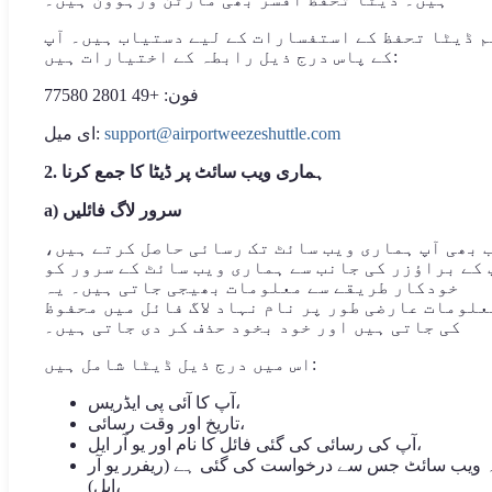
م ڈیٹا تحفظ کے استفسارات کے لیے دستیاب ہیں۔ آپ
کے پاس درج ذیل رابطہ کے اختیارات ہیں:
فون: +49 2801 77580
support@airportweezeshuttle.com
ای میل:
2. ہماری ویب سائٹ پر ڈیٹا کا جمع کرنا
a) سرور لاگ فائلیں
 بھی آپ ہماری ویب سائٹ تک رسائی حاصل کرتے ہیں،
 کے براؤزر کی جانب سے ہماری ویب سائٹ کے سرور کو
خودکار طریقے سے معلومات بھیجی جاتی ہیں۔ یہ
علومات عارضی طور پر نام نہاد لاگ فائل میں محفوظ
کی جاتی ہیں اور خود بخود حذف کر دی جاتی ہیں۔
اس میں درج ذیل ڈیٹا شامل ہیں:
آپ کا آئی پی ایڈریس،
تاریخ اور وقت رسائی،
آپ کی رسائی کی گئی فائل کا نام اور یو آر ایل،
 ویب سائٹ جس سے درخواست کی گئی ہے (ریفرر یو آر
ایل)،