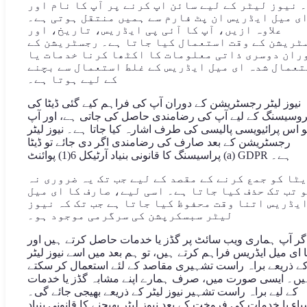
 نیوز لیٹر کے لیے سائن اپ کرنے پر آپ کا نام اور
ی میل ایڈریس ان پٹ فارم سے ہمیں منتقل ہوتی ہے۔
علاوہ ازیں، آپ کا آئی پی ایڈریس، تاریخ، اور
ٹریشن کے وقت استعمال کیا جاتا ہے۔ رجسٹریشن کے
ران دوسری ذاتی معلومات کا اکٹھا کرنا خدمات یا
عمال شدہ ای میل ایڈریس کے غلط استعمال سے بچنے
کے لیے ہوتا ہے۔
نیوز لیٹر رجسٹریشن کے دوران آپ کی فراہم کیے گئی ڈیٹا کی
روسیسنگ کے لیے آپ کی رضامندی حاصل کی جاتی ہے، اور آپ
 اس پرائیویسی پالیسی کی طرف اشارہ کیا جاتا ہے۔ نیوز لیٹر
رجسٹریشن کے بعد صارف کی رضامندی اگر دی جائے تو ڈیٹا
پراسیسنگ کا قانونی بنیاد آرٹیکل 6(1) پوائنٹ (a) GDPR ہے۔
ٹا کو جمع کرنے کے مقصد کے لیے جب تک یہ ضروری نہ
 تب تک حذف کیا جاتا ہے۔ اسی لیے، صارف کا ای میل
یڈریس اتنا وقت محفوظ کیا جاتا ہے جب تک کہ نیوز
لیٹر سبسکرپشن کی سرگرمی موجود ہو۔
گر آپ ہماری ویب سائٹ پر گڈز یا خدمات حاصل کرتے ہیں اور
نا ای میل ایڈریس فراہم کرتے ہیں، تو ہم بعد میں اسے نیوز لیٹر
ے ذریعے براہ راست تشہیری مقاصد کے لئے استعمال کر سکتے
یں۔ ایسی صورت میں، صرف ہمارے اپنے مشابہ گڈز یا خدمات
کے لیے براہ راست تشہیر نیوز لیٹر کے ذریعے بھیجی جائے گی۔
یاء یا خدمات کی فروخت کے بعد نیوز لیٹر بھیجنے کا قانونی بنیاد