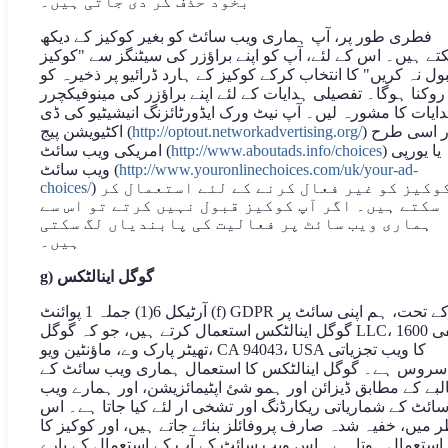
بخود حذف کر دی جاتی ہیں۔
فطری طور پر، آپ ہماری ویب سائٹ کو بغیر کوکیز کے دیکھ
ے ہیں۔ اس کے لئے، آپ کو اپنے براؤزر کی سیٹنگز سے "کوکیز
ول نہ کریں" کا انتخاب کرکے کوکیز کے ہارد ڈرائیو پر ذخیرہ کو
روکنا ہوگا۔ تفصیلی ہدایات کے لئے اپنے براؤزر کی مینوفیکچرر
ایات کا مشورہ لیں۔ آپ نیٹ ورک ایڈورٹائزنگ انیشیٹیو کی ڈی
) اور اسی طرح
http://optout.networkadvertising.org/
اکٹیویشن پیج (
) یا یورپی
http://www.aboutads.info/choices
امریکی ویب سائٹ (
http://www.youronlinechoices.com/uk/your-ad-
ویب سائٹ (
) کوکیز کو غیر فعال کرنے کے لئے استعمال کر
choices/
سکتے ہیں۔ اگر آپ کوکیز قبول نہیں کرتے تو اس سے
ہماری ویب سائٹ پر فعالیت کی پابندیاں لگ سکتی
ہیں۔
g) گوگل اینالٹکس
آرٹیکل 6(1) جملہ 1 پوائنٹ (f) GDPR کے تحت، ہم اپنی سائٹ پر
گوگل اینالٹکس استعمال کرتے ہیں، جو کہ گوگل LLC، 1600 امفی
تھیٹر پارک وے، ماؤنٹین ویو، CA 94043، USA کا ویب تجزیاتی
سروس ہے۔ گوگل اینالٹکس کا استعمال ہماری ویب سائٹ کے
بے کے مطابق ڈیزائن اور ہمو شئ اپٹیمائزیشن، اور ہمارے ویب
ائٹ کے شماریاتی ریکارڈنگ اور تشخی ار لئے کیا جاتا ہے۔ اس
ر میں، خفیہ شدہ صارف پروفائلز بنائے جاتے ہیں، اور کوکیز کا
استعمال ہوتا ہے۔ اس ویب سائٹ کے آپ کے استعمال کے بارے