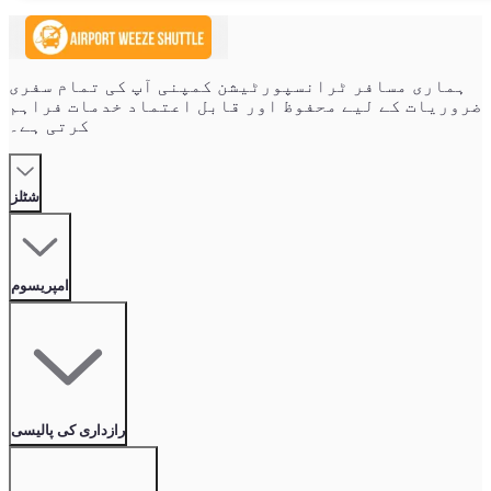
ہماری مسافر ٹرانسپورٹیشن کمپنی آپ کی تمام سفری
ضروریات کے لیے محفوظ اور قابل اعتماد خدمات فراہم
کرتی ہے۔
شٹلز
امپریسوم
رازداری کی پالیسی