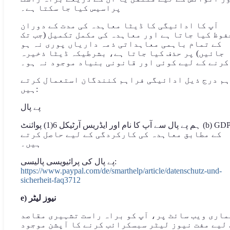
پراسیس کیا جا سکتا ہے۔
آپ کا ادائیگی کا ڈیٹا معاہدہ کی مدت کے دوران
فوظ کیا جاتا ہے اور معاہدہ کی مکمل تکمیل (جب تک
کے تمام باہمی معاہداتی ذمہ داریاں پوری نہ ہو
جائیں) پر حذف کیا جاتا ہے، بشرطیکہ ڈیٹا ذخیرہ
کرنے کے لیے کوئی اور قانونی بنیاد موجود نہ ہو۔
ہم درج ذیل ادائیگی فراہم کنندگان استعمال کرتے
ہیں:
پے پال
ہم پے پال سے آپ کا نام اور ایڈریس آرٹیکل 6(1) پوائنٹ (b) GDPR
کے مطابق معاہدہ کی کارکردگی کے لیے حاصل کرتے
ہیں۔
پے پال کی پرائیویسی پالیسی:
https://www.paypal.com/de/smarthelp/article/datenschutz-und-
sicherheit-faq3712
e) نیوز لیٹر
ماری ویب سائٹ پر، آپ کو براہ راست تشہیری مقاصد
لیے مفت نیوز لیٹر سبسکرائب کرنے کا آپشن موجود