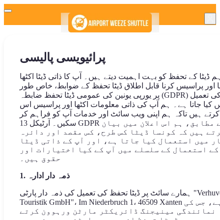
پرائیویسی پالیسی
م ڈیٹا کے تحفظ کو بہت اہمیت دیتے ہیں۔ آپ کا ذاتی ڈیٹا اکٹھا
ا اور پراسیس کرنا قابل اطلاق ڈیٹا تحفظ کے ضوابط، خاص طور
پر یورپی یونین کی عمومی ڈیٹا تحفظ ضابطہ (GDPR) کی تعمیل
ں کیا جاتا ہے۔ ہم آپ کی ذاتی معلومات اکٹھا اور پراسیس اس
کرتے ہیں تاکہ ہم اپنی ویب سائٹ اور خدمات آپ کو فراہم کر
سکیں۔ آرٹیکل 13 GDPR کے مطابق، ہم اس اعلان میں بیان
تے ہیں کہ کونسا ڈیٹا کس طرح، کس مقصد اور دائرہ
ر میں استعمال کیا جاتا ہے، اور آپ کے ذاتی ڈیٹا
کے استعمال کے سلسلے میں آپ کے کیا اختیارات اور
حقوق ہیں۔
1. ذمہ دار ادارہ
ہمارے سائٹ پر ڈیٹا تحفظ کی تعمیل کی ذمہ دار پارٹی "Verhuven
Touristik GmbH"، Im Niederbruch 1، 46509 Xanten ہے، جس کی
نمائندگی مینیجنگ ڈائریکٹر مارٹن ورہوون کرتے
ہیں۔ ڈیٹا تحفظ افسر بھی مارٹن ورہوون ہیں۔