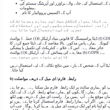
 کے استعمال کیے جانے والے براؤزر اور آپریٹنگ سسٹم کی
معلومات،
آپ کے اکسیس پرووائیڈر کا نام۔
یہ ڈیٹا ہموار کنکشن سیٹ اپ، ہماری ویب سائٹ کے
آرامدہ استعمال، سسٹم سکیورٹی، اور استحکام کے
تجزیہ کے لیے استعمال کیا جاتا ہے۔
ڈیٹا پراسیسنگ کا قانونی بنیاد آرٹیکل 6(1) جملہ 1 پوائنٹ (f) GDPR
کیونکہ ہمارے پاس مذکورہ بالا مقاصد کے لیے ڈیٹا جمع کرنے کا
جائز مفاد ہے۔ اس کے علاوہ، کنٹریکٹ کی تکمیل یا پیشگی
معاہدے کی پیمائش کے لیے آرٹیکل 6(1) پوائنٹ (b) GDPR سے
قانونی بنیاد بھی موجود ہے۔
یٹا آپ کے شخص کے بارے میں نتائج نکالنے کے لیے استعمال نہیں
کیا جاتا۔
b) رابطہ فارم/ ای میل کے ذریعے مواصلت
پ کو ہماری سائٹ پر ایک رابطہ فارم مل سکتا ہے۔ ہم چاہتے
ہیں کہ ہمارے گاہکوں کو ہمارے ساتھ رابطہ کرنے کے لیے ایک
ان موقع ملے۔ آپ ہمیں براہ راست ای میل کے ذریعے بھی لکھ
 ہیں۔ اگر آپ ہمارا رابطہ فارم استعمال کرنا چاہتے ہیں، تو
 کو اپنا نام اور ایک درست ای میل پتہ مہیا کرنا ہوگا۔ جب آپ