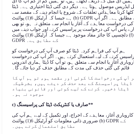
ہمیں ای میل کے ذریعے لکھتے ہیں، تو ہمیں کم از کم آپ کا ای
 ایڈریس موصول ہوتا ہے۔ دیگر دی گئی ڈیٹا اختیاری ہے۔ ڈیٹا
کٹھا کرنا معاہداتی تعلقات کے شروع یا انجام دینے کے مقصد سے
ہے جیسا کہ آرٹیکل 6(1) پوائنٹ (b) GDPR کے مطابق ہے۔ اگر آپ
کی درخواست معاہدے کے آغاز یا انجام سے متعلق نہ ہو، تو بھی
رے پاس آپ کی درخواست پر پراسیس کرنے اور جواب دینے میں
دلچسپی کا جائز مفاد موجود ہے جیسا کہ آرٹیکل 6(1) پوائنٹ (f)
GDPR کے مطابق ہے۔
ہم آپ کی فراہم کردہ ڈیٹا کو صرف آپ کی درخواست کو
راسیس کرنے کے لیے استعمال کرتے ہیں۔ اگر آپ کی درخواست
روباری آغاز یا انجام سے متعلق ہو، تو آپ کا ڈیٹا ہماری اندرونی
قائم کی گئی حذف کی مدت کے مطابق حذف کر دیا جائے گا۔
 آپ کی درخواست کا کوئی اور مقصد ہو، تو ہم آپ کا
ڈیٹا پراسیسنگ کے بعد حذف کر دیتے ہیں، بشرطیکہ
ڈیٹا ذخیرہ کرنے کے لیے کوئی اور قانونی بنیاد
موجود نہ ہو۔
c) صارف یا کنٹریکٹ ڈیٹا کی پراسیسنگ**
کاروباری آغاز، معاہدے کے اخراج، اور تکمیل کے لیے، ہم آپ کی
ضروری ذاتی معلومات کو آرٹیکل 6(1) پوائنٹ (b) GDPR کے
مطابق استعمال کرتے ہیں۔