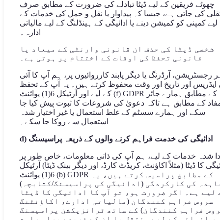
چھوٹے فریقین کے لیے ڈیٹا تبادلے کی ضرورت کے مطابق صرف
قلی کی جاتی ہے، جیسا کہ پیداوار یا نقل و حمل کی خدمات کے
لیے کمپنی کو کمیشن دینے یا ادائیگی کے ہینڈلنگ کے لیے مالیاتی
ادارہ۔
شخصی ڈیٹا کی حذف ان قانونی وارنٹی کے میعاد یا
قانونی تحفظ کی اوقات کے اختتام پر ہوتی ہے۔
 رجسٹریشن، آرڈرنگ یا دیگر پابند کارروائیوں پر، ہم آپ کا آئی
 ایڈریس اور تاریخ اور وقت محفوظ کرتے ہیں۔ یہ آپ کے تحفظ
کے لیے اور آرٹیکل 6(1) پوائنٹ (f) GDPR کے مطابق ہمارے جائز
فاد کے مطابق ہے تاکہ دعویٰ کی شروعات کا ثبوت پیش کیا جا
سکے اور ہمارے سسٹم کے غلط استعمال یا غیر اختیار شدہ
استعمال سے روکا جا سکے۔
d) ادائیگی کی خدمت فراہم کرنے والوں کے ذریعہ پراسیسنگ
دا شدہ خدمات کے لیے، ہم آپ کی ذاتی معلومات، خاص طور پر
ئیگی کا ڈیٹا (مثلاً اکاؤنٹ، کریڈٹ کارڈ، اور دیگر بینک ڈیٹا) آرٹیکل
6(1) پوائنٹ (b) GDPR کے مطابق پراسیس کرتے ہیں، یہ
اہدہ کی کارکردگی (ادائیگی کی پراسیسنگ/کتابچہ)
 لیے ہے۔ اگر ضرورت ہو، تو آپ کا ادائیگی کا ڈیٹا
سروس فراہم کنندگان (مالیاتی ادارے، اکاؤنٹنگ
وس فراہم کنندگان) کے ساتھ ٹرانزیکشن پراسیسنگ
ر انوائس کے لیے منتقل یا ان کے ذریعے براہ راست