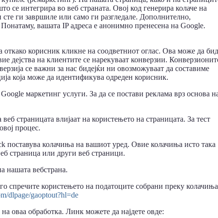
што се интегрира во веб страната. Овој код генерира колаче на
и сте ги завршиле или само ги разгледале. Дополнително,
Понатаму, вашата IP адреса е анонимно пренесена на Google.
 откако корисник кликне на соодветниот оглас. Ова може да бид
ие дејства на клиентите се нарекуваат конверзии. Конверзионит
верзија се важни за нас бидејќи ни овозможуваат да составиме
ија која може да идентификува одреден корисник.
Google маркетинг услуги. За да се постави реклама врз основа н
 веб страницата влијаат на користењето на страницата. За тест
овој процес.
ick поставува колачиња на вашиот уред. Овие колачиња исто така
веб страница или други веб страници.
а нашата вебстрана.
 го спречите користењето на податоците собрани преку колачиња
com/dlpage/gaoptout?hl=de
на оваа обработка. Линк можете да најдете овде: