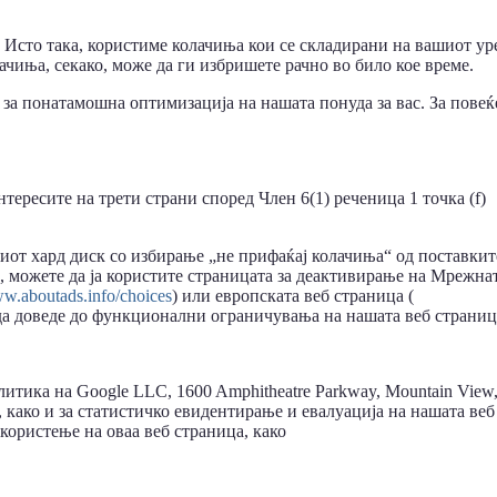
 Исто така, користиме колачиња кои се складирани на вашиот ур
ачиња, секако, може да ги избришете рачно во било кое време.
 за понатамошна оптимизација на нашата понуда за вас. За повеќ
ересите на трети страни според Член 6(1) реченица 1 точка (f)
ашиот хард диск со избирање „не прифаќај колачиња“ од поставкит
а, можете да ја користите страницата за деактивирање на Мрежна
ww.aboutads.info/choices
) или европската веб страница (
 да доведе до функционални ограничувања на нашата веб страниц
алитика на Google LLC, 1600 Amphitheatre Parkway, Mountain View
, како и за статистичко евидентирање и евалуација на нашата веб
користење на оваа веб страница, како