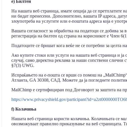
e) Билтен
На нашата веб страница, имате опција да се претплатите н
ни бидат пренесени. Дополнително, вашата IP адреса, дат
злоупотреба на услугите или е-поштата адреса која е употр
Вашата согласност за обработка на податоци се добива за 
регистрација на билтен од страна на корисникот е Член 6(1
Податоците се бришат кога веќе не се потребни за целта на
Ако купите стоки или услуги на нашата веб страница и ја 
случај, само директна реклама за наши сопствени слични с
§7(3) UWG.
Испраќањето на е-пошта се врши со помош на „MailChimp“,
Атланта, GA 30308, САД. Можете да ја погледнете политика
MailChimp е сертифициран под Договорот за заштита на при
https://www.privacyshield.gov/participant?id=a2zt0000000T
f) Колачиња
Нашата веб страница користи колачиња. Колачињата се мал
овозможуваат правилно приказување на веб страницата. Ти