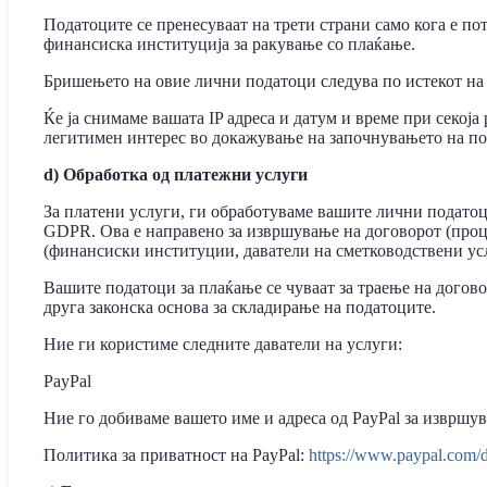
Податоците се пренесуваат на трети страни само кога е по
финансиска институција за ракување со плаќање.
Бришењето на овие лични податоци следува по истекот на
Ќе ја снимаме вашата IP адреса и датум и време при секоја
легитимен интерес во докажување на започнувањето на по
d) Обработка од платежни услуги
За платени услуги, ги обработуваме вашите лични податоци
GDPR. Ова е направено за извршување на договорот (проце
(финансиски институции, даватели на сметководствени усл
Вашите податоци за плаќање се чуваат за траење на догов
друга законска основа за складирање на податоците.
Ние ги користиме следните даватели на услуги:
PayPal
Ние го добиваме вашето име и адреса од PayPal за извршув
Политика за приватност на PayPal:
https://www.paypal.com/de