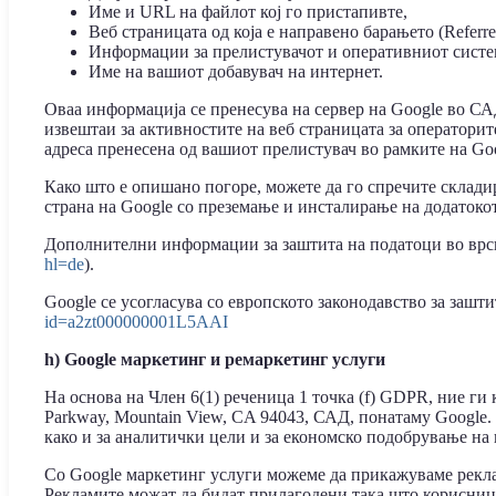
Име и URL на файлот кој го пристапивте,
Веб страницата од која е направено барањето (Referr
Информации за прелистувачот и оперативниот систем
Име на вашиот добавувач на интернет.
Оваа информација се пренесува на сервер на Google во САД
извештаи за активностите на веб страницата за операторит
адреса пренесена од вашиот прелистувач во рамките на Goog
Како што е опишано погоре, можете да го спречите склади
страна на Google со преземање и инсталирање на додатоко
Дополнителни информации за заштита на податоци во врска 
hl=de
).
Google се усогласува со европското законодавство за зашт
id=a2zt000000001L5AAI
h) Google маркетинг и ремаркетинг услуги
На основа на Член 6(1) реченица 1 точка (f) GDPR, ние ги
Parkway, Mountain View, CA 94043, САД, понатаму Google.
како и за аналитички цели и за економско подобрување на 
Со Google маркетинг услуги можеме да прикажуваме рекла
Рекламите можат да бидат прилагодени така што корисници