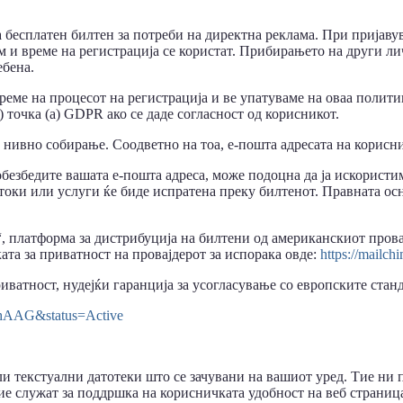
а бесплатен билтен за потреби на директна реклама. При пријаву
ум и време на регистрација се користат. Прибирањето на други л
ебена.
време на процесот на регистрација и ве упатуваме на оваа полити
) точка (a) GDPR ако се даде согласност од корисникот.
 нивно собирање. Соодветно на тоа, е-пошта адресата на корисни
обезбедите вашата е-пошта адреса, може подоцна да ја искористи
токи или услуги ќе биде испратена преку билтенот. Правната ос
 платформа за дистрибуција на билтени од американскиот провај
та за приватност на провајдерот за испорака овде:
https://mailch
ватност, нудејќи гаранција за усогласување со европските станд
O6hAAG&status=Active
и текстуални датотеки што се зачувани на вашиот уред. Тие ни 
е служат за поддршка на корисничката удобност на веб страница