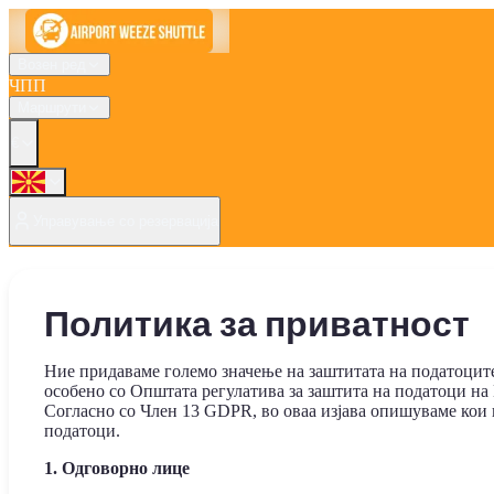
Возен ред
ЧПП
Маршрути
€
Управување со резервација
Политика за приватност
Ние придаваме големо значење на заштитата на податоците
особено со Општата регулатива за заштита на податоци на
Согласно со Член 13 GDPR, во оваа изјава опишуваме кои п
податоци.
1. Одговорно лице