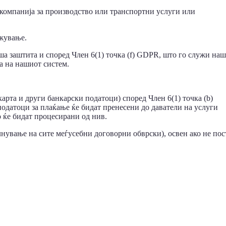
а компанија за производство или транспортни услуги или
ржување.
ваша заштита и според Член 6(1) точка (f) GDPR, што го служи на
а на нашиот систем.
арта и други банкарски податоци) според Член 6(1) точка (b)
одатоци за плаќање ќе бидат пренесени до даватели на услуги
 ќе бидат процесирани од нив.
лнување на сите меѓусебни договорни обврски), освен ако не по