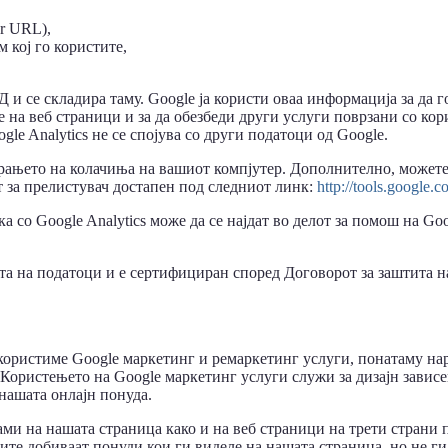
er URL),
 кој го користите,
 и се складира таму. Google ја користи оваа информација за да г
е на веб страници и за да обезбеди други услуги поврзани со ко
le Analytics не се спојува со други податоци од Google.
рањето на колачиња на вашиот компјутер. Дополнително, можете
т за прелистувач достапен под следниот линк:
http://tools.google.
со Google Analytics може да се најдат во делот за помош на Goog
ита на податоци и е сертифициран според Договорот за заштита 
 користиме Google маркетинг и ремаркетинг услуги, понатаму на
 Користењето на Google маркетинг услуги служи за дизајн зависе
нашата онлајн понуда.
ми на нашата страница како и на веб страници на трети страни 
те добиваат понуди кои ги виделе на нашата страница, но не ги