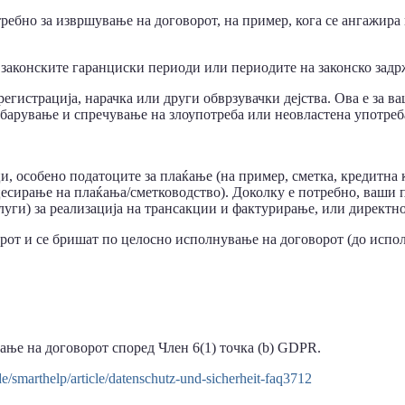
требно за извршување на договорот, на пример, кога се ангажир
 законските гаранциски периоди или периодите на законско зад
 регистрација, нарачка или други обврзувачки дејства. Ова е за 
барување и спречување на злоупотреба или неовластена употреб
, особено податоците за плаќање (на пример, сметка, кредитна к
сирање на плаќања/сметководство). Доколку е потребно, ваши п
уги) за реализација на трансакции и фактурирање, или директно
орот и се бришат по целосно исполнување на договорот (до испо
ање на договорот според Член 6(1) точка (b) GDPR.
/smarthelp/article/datenschutz-und-sicherheit-faq3712