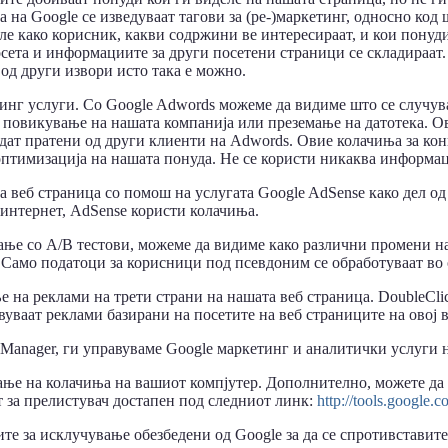
 на Google се изведуваат тагови за (ре-)маркетинг, односно код 
иле како корисник, какви содржини ве интересираат, и кои понуд
сета и информациите за други посетени страници се складираат. 
од други извори исто така е можно.
инг услуги. Со Google Adwords можеме да видиме што се случува
, повикување на нашата компанија или преземање на датотека. Ов
дат пратени од други клиенти на Adwords. Овие колачиња за кон
оптимизација на нашата понуда. Не се користи никаква информац
веб страница со помош на услугата Google AdSense како дел од 
 интернет, AdSense користи колачиња.
рање со A/B тестови, можеме да видиме како различни промени на
 Само податоци за корисници под псевдоним се обработуваат во 
е на реклами на трети страни на нашата веб страница. DoubleCl
уваат реклами базирани на посетите на веб страниците на овој 
 Manager, ги управуваме Google маркетинг и аналитички услуги н
ање на колачиња на вашиот компјутер. Дополнително, можете да
т за прелистувач достапен под следниот линк:
http://tools.google.
е за исклучување обезбедени од Google за да се спротивставите 