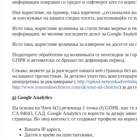
информации поврзани со уредот и софтверот што го корист
Ние користиме, на пример, така наречени „сессионални ко
за олеснување на вашата следна посета, распознавајќи го 
Исто така, користиме колачиња за статистичко мерење и ев
информации, ве молиме погледнете делот за Google Analyti
Исто така, користиме колачиња за измерени на досегот на 
Податоците обработени од колачињата се неопходни за горе
GDPR и автоматски се бришат по дефиниран период.
Секако, можете да ја разгледате нашата веб страница без 
на вашиот прелистувач. За детално упатство, консултирајт
иницијатива за рекламирање (
http://optout.networkadvertisin
http://www.youronlinechoices.com/uk/your-ad-choices/
) за да
g) Google Analytics
На основа на Член 6(1) реченица 1 точка (f) GDPR, ние го 
CA 94043, САД. Google Analytics се користи за дизајн зави
страница. Во овој контекст, се создаваат профили на кори
Вашата IP адреса,
Датум и време на пристапување,