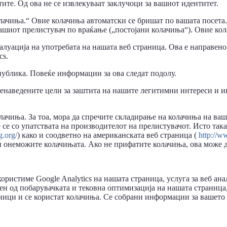
ите. Од ова не се извлекуваат заклучоци за вашиот идентитет.
лачиња.“ Овие колачиња автоматски се бришат по вашата посета.
вашиот прелистувач по враќање („постојани колачиња“). Овие кол
алуација на употребата на нашата веб страница. Ова е направено
cs.
публика. Повеќе информации за ова следат подолу.
наведените цели за заштита на нашите легитимни интереси и инт
колачиња. За тоа, мора да спречите складирање на колачиња на в
е се со упатствата на производителот на прелистувачот. Исто так
g.org/
) како и соодветно на американската веб страница (
http://w
 ги онеможите колачињата. Ако не прифатите колачиња, ова може
користиме Google Analytics на нашата страница, услуга за веб ан
сен од побарувачката и тековна оптимизација на нашата страница
сници и се користат колачиња. Се собрани информации за вашето 