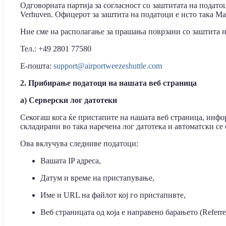
Одговорната партија за согласност со заштитата на податоц
Verhuven. Офицерот за заштита на податоци е исто така Mar
Ние сме на располагање за прашања поврзани со заштита н
Тел.: +49 2801 77580
Е-пошта:
support@airportweezeshuttle.com
2. Прибирање податоци на нашата веб страница
a) Серверски лог датотеки
Секогаш кога ќе пристапите на нашата веб страница, инф
складирани во така наречена лог датотека и автоматски се
Ова вклучува следниве податоци:
Вашата IP адреса,
Датум и време на пристапување,
Име и URL на файлот кој го пристапивте,
Веб страницата од која е направено барањето (Referr