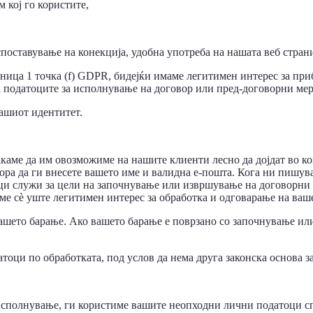
 кој го користите,
споставување на конекција, удобна употреба на нашата веб страни
ченица 1 точка (f) GDPR, бидејќи имаме легитимен интерес за п
на податоците за исполнување на договор или пред-договорни ме
вашиот идентитет.
каме да им овозможиме на нашите клиенти лесно да дојдат во кон
мора да ги внесете вашето име и валидна е-пошта. Кога ни пишува
ци служи за цели на започнување или извршување на договорни о
е сè уште легитимен интерес за обработка и одговарање на ваше
вашето барање. Ако вашето барање е поврзано со започнување и
тоци по обработката, под услов да нема друга законска основа з
исполнување, ги користиме вашите неопходни лични податоци сп