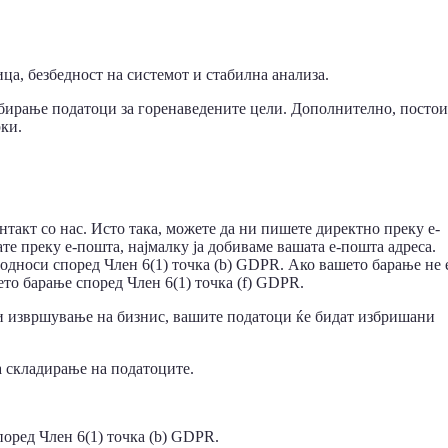
ца, безбедност на системот и стабилна анализа.
рибирање податоци за горенаведените цели. Дополнително, постои
рки.
такт со нас. Исто така, можете да ни пишете директно преку е-
те преку е-пошта, најмалку ја добиваме вашата е-пошта адреса.
дноси според Член 6(1) точка (b) GDPR. Ако вашето барање не 
то барање според Член 6(1) точка (f) GDPR.
ли извршување на бизнис, вашите податоци ќе бидат избришани
а складирање на податоците.
оред Член 6(1) точка (b) GDPR.