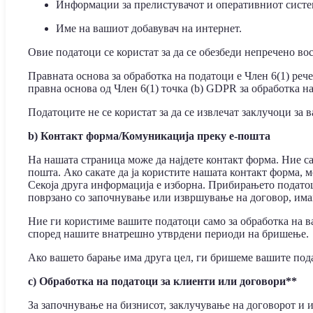
Информации за прелистувачот и оперативниот систем
Име на вашиот добавувач на интернет.
Овие податоци се користат за да се обезбеди непречено во
Правната основа за обработка на податоци е Член 6(1) ре
правна основа од Член 6(1) точка (b) GDPR за обработка 
Податоците не се користат за да се извлечат заклучоци за 
b) Контакт форма/Комуникација преку е-пошта
На нашата страница може да најдете контакт форма. Ние са
пошта. Ако сакате да ја користите нашата контакт форма, 
Секоја друга информација е изборна. Прибирањето подато
поврзано со започнување или извршување на договор, имам
Ние ги користиме вашите податоци само за обработка на 
според нашите внатрешно утврдени периоди на бришење.
Ако вашето барање има друга цел, ги бришеме вашите пода
c) Обработка на податоци за клиенти или договори**
За започнување на бизнисот, заклучување на договорот и 