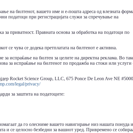
вање на билтенот, вашето име и е-пошта адреса од влезната форм
ични податоци при регистрацијата служи за спречување на
ка за приватност. Правната основа за обработка на податоци по
кот се чува се додека претплатата на билтенот е активна.
ме за испраќање на билтен за целите на директна реклама. Во так
нова за испраќање на билтенот по продажба на стоки или услуги 
дер Rocket Science Group, LLC, 675 Ponce De Leon Ave NE #5000
imp.com/legal/privacy/
арди за заштита на податоците:
помагаат да го олесниме вашето навигирање низ нашата понуда 
та и се целосно безбедни за вашиот уред. Привремено се собира