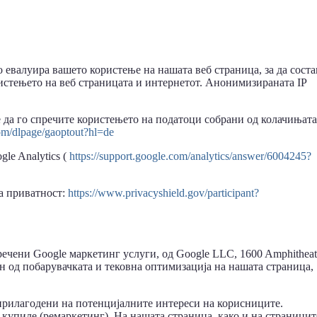
о евалуира вашето користење на нашата веб страница, за да сост
ристењето на веб страницата и интернетот. Анонимизираната IP
 да го спречите користењето на податоци собрани од колачињата
com/dlpage/gaoptout?hl=de
le Analytics (
https://support.google.com/analytics/answer/6004245?
на приватност:
https://www.privacyshield.gov/participant?
речени Google маркетинг услуги, од Google LLC, 1600 Amphitheat
н од побарувачката и тековна оптимизација на нашата страница,
прилагодени на потенцијалните интереси на корисниците.
 купиле (ремаркетинг). На нашата страница, како и на страницит