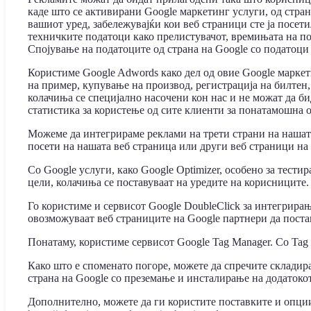
каде што се активирани Google маркетинг услуги, од страна
вашиот уред, забележувајќи кои веб страници сте ја посет
техничките податоци како прелистувачот, времињата на по
Спојување на податоците од страна на Google со податоци 
Користиме Google Adwords како дел од овие Google маркет
на пример, купување на производ, регистрација на билтен
колачиња се специјално насочени кон нас и не можат да би
статистика за користење од сите клиенти за понатамошна 
Можеме да интегрираме реклами на трети страни на нашата 
посети на нашата веб страница или други веб страници на
Со Google услуги, како Google Optimizer, особено за тести
цели, колачиња се поставуваат на уредите на корисниците.
Го користиме и сервисот Google DoubleClick за интегрирањ
овозможуваат веб страниците на Google партнери да постав
Понатаму, користиме сервисот Google Tag Manager. Со Tag
Како што е споменато погоре, можете да спречите складир
страна на Google со преземање и инсталирање на додатоко
Дополнително, можете да ги користите поставките и опциит