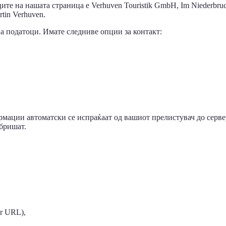
ите на нашата страница е Verhuven Touristik GmbH, Im Niederbru
tin Verhuven.
а податоци. Имате следниве опции за контакт:
ормации автоматски се испраќаат од вашиот прелистувач до серв
 бришат.
er URL),