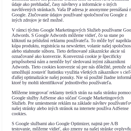
údaje ako prehliadač, časy návštevy a informácie o iných
navštívených stránkach. Vaša IP adresa je anonymne prenášaná 
Google. Zlučovanie údajov používané spoločnosťou Google z
iných zdrojov je tiež možné.
V rámci týchto Google Marketingových Služieb používame Goo
Adwords. S Google Adwords môžeme vidieť, čo sa stane po
kliknutí na príslušnú reklamu používateľa. To môže byť napríkl
kúpa produktu, registrácia na newsletter, volanie našej spoločnos
alebo stiahnutie súboru. Tieto definované zákaznícke akcie sú
označované ako konverzie. Konverzná cookie je špecificky
prispôsobená nám a nemôže byť sledovaná inými zákazníkmi
Adwords. Tieto cookies konverzie sú pre nás dôležité, pretože 
umožňujú zostaviť štatistiku využitia všetkých zákazníkov s cie
ďalšej optimalizácie našej ponuky. Nie sú použité žiadne informá
ktoré by mohli identifikovať jednotlivého používateľa.
Môžeme integrovať reklamy tretích strán na našu stránku pomo
Google služby AdSense ako súčasť Google Marketingových
Služieb. Pre umiestnenie reklám na základe návštev používateľo
našej stránky alebo iných stránok na internete používa AdSense
cookies.
S Google službami ako Google Optimizer, najmä pre A/B
testovanie, môžeme vidieť, ako zmeny na našej stránke ovplyvň