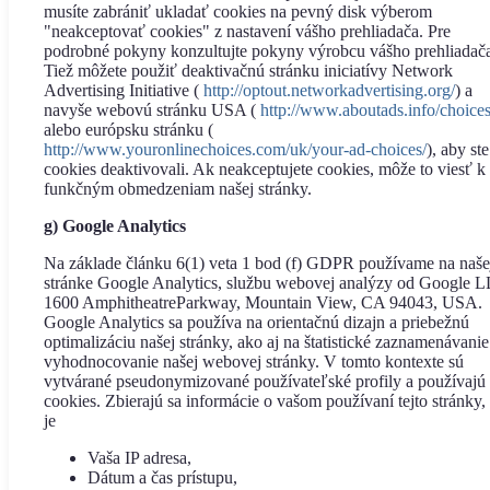
musíte zabrániť ukladať cookies na pevný disk výberom
"neakceptovať cookies" z nastavení vášho prehliadača. Pre
podrobné pokyny konzultujte pokyny výrobcu vášho prehliadač
Tiež môžete použiť deaktivačnú stránku iniciatívy Network
Advertising Initiative (
http://optout.networkadvertising.org/
) a
navyše webovú stránku USA (
http://www.aboutads.info/choice
alebo európsku stránku (
http://www.youronlinechoices.com/uk/your-ad-choices/
), aby ste
cookies deaktivovali. Ak neakceptujete cookies, môže to viesť k
funkčným obmedzeniam našej stránky.
g) Google Analytics
Na základe článku 6(1) veta 1 bod (f) GDPR používame na naše
stránke Google Analytics, službu webovej analýzy od Google 
1600 AmphitheatreParkway, Mountain View, CA 94043, USA.
Google Analytics sa používa na orientačnú dizajn a priebežnú
optimalizáciu našej stránky, ako aj na štatistické zaznamenávanie
vyhodnocovanie našej webovej stránky. V tomto kontexte sú
vytvárané pseudonymizované používateľské profily a používajú 
cookies. Zbierajú sa informácie o vašom používaní tejto stránky,
je
Vaša IP adresa,
Dátum a čas prístupu,