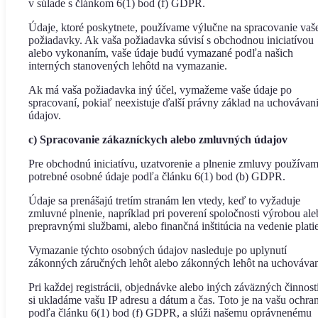
v súlade s článkom 6(1) bod (f) GDPR.
Údaje, ktoré poskytnete, používame výlučne na spracovanie vaš
požiadavky. Ak vaša požiadavka súvisí s obchodnou iniciatívou
alebo vykonaním, vaše údaje budú vymazané podľa našich
interných stanovených lehôtd na vymazanie.
Ak má vaša požiadavka iný účel, vymažeme vaše údaje po
spracovaní, pokiaľ neexistuje ďalší právny základ na uchovávan
údajov.
c) Spracovanie zákazníckych alebo zmluvných údajov
Pre obchodnú iniciatívu, uzatvorenie a plnenie zmluvy používa
potrebné osobné údaje podľa článku 6(1) bod (b) GDPR.
Údaje sa prenášajú tretím stranám len vtedy, keď to vyžaduje
zmluvné plnenie, napríklad pri poverení spoločnosti výrobou al
prepravnými službami, alebo finančná inštitúcia na vedenie plati
Vymazanie týchto osobných údajov nasleduje po uplynutí
zákonných záručných lehôt alebo zákonných lehôt na uchovávan
Pri každej registrácii, objednávke alebo iných záväzných činnost
si ukladáme vašu IP adresu a dátum a čas. Toto je na vašu ochra
podľa článku 6(1) bod (f) GDPR, a slúži našemu oprávnenému