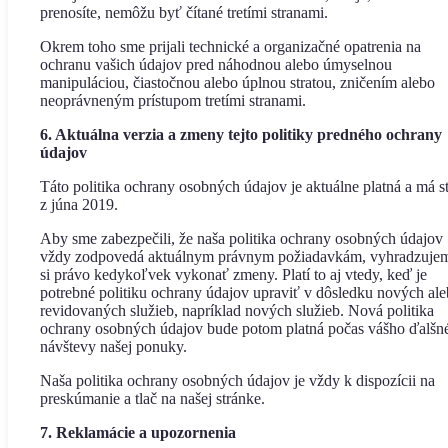
prenosíte, nemôžu byť čítané tretími stranami.
Okrem toho sme prijali technické a organizačné opatrenia na
ochranu vašich údajov pred náhodnou alebo úmyselnou
manipuláciou, čiastočnou alebo úplnou stratou, zničením alebo
neoprávneným prístupom tretími stranami.
6. Aktuálna verzia a zmeny tejto politiky predného ochrany
údajov
Táto politika ochrany osobných údajov je aktuálne platná a má s
z júna 2019.
Aby sme zabezpečili, že naša politika ochrany osobných údajov
vždy zodpovedá aktuálnym právnym požiadavkám, vyhradzuje
si právo kedykoľvek vykonať zmeny. Platí to aj vtedy, keď je
potrebné politiku ochrany údajov upraviť v dôsledku nových al
revidovaných služieb, napríklad nových služieb. Nová politika
ochrany osobných údajov bude potom platná počas vášho ďalšn
návštevy našej ponuky.
Naša politika ochrany osobných údajov je vždy k dispozícii na
preskúmanie a tlač na našej stránke.
7. Reklamácie a upozornenia