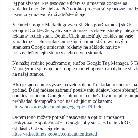
jej používanie. Pre testovacie účely sa umiestnia cookies na
zariadenia používateľov. Počas tohto procesu sú spracovávané l
pseudonymizované užívateľské údaje.
V rámci Google Marketingových Služieb používame aj službu
Google DoubleClick, aby sme do našej webovej stránky integrov
reklamy tretích strán. DoubleClick umiestňuje cookies na vaše
zariadenie. Tieto cookies umožňujú partnerským webovým
stránkam Google umiestniť reklamy na základe návštev
používateľov tejto stránky alebo iných stránok.
Na našej stránke používame aj službu Google Tag Manager. S T
Managerom spravujeme Google marketingové a analytické služ
na našej stránke.
Ako je spomenuté vyššie, môžete zabrániť ukladaniu cookies na
počítač. Ďalej môžete zabrániť používaniu údajov, ktoré zbierajú
cookies pomocou Google stiahnutím a nainštalovaním pluginu p
prehliadač dostupného pod nasledujúcim odkazom:
http://tools.google.com/dlpage/gaoptout?hl=de
Okrem toho môžete použiť nastavenia a opt-out možnosti
poskytované spoločnosťou Google, aby ste sa od tejto zložky
odhlásili. Odkaz nájdete tu:
https://adssettings.google.com/authenticated