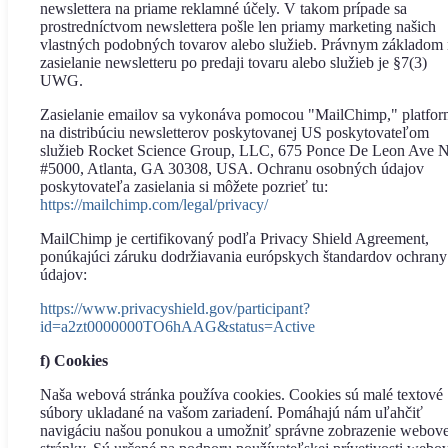
newslettera na priame reklamné účely. V takom prípade sa
prostredníctvom newslettera pošle len priamy marketing našich
vlastných podobných tovarov alebo služieb. Právnym základom
zasielanie newsletteru po predaji tovaru alebo služieb je §7(3)
UWG.
Zasielanie emailov sa vykonáva pomocou "MailChimp," platfo
na distribúciu newsletterov poskytovanej US poskytovateľom
služieb Rocket Science Group, LLC, 675 Ponce De Leon Ave 
#5000, Atlanta, GA 30308, USA. Ochranu osobných údajov
poskytovateľa zasielania si môžete pozrieť tu:
https://mailchimp.com/legal/privacy/
MailChimp je certifikovaný podľa Privacy Shield Agreement,
ponúkajúci záruku dodržiavania európskych štandardov ochrany
údajov:
https://www.privacyshield.gov/participant?
id=a2zt0000000TO6hAAG&status=Active
f) Cookies
Naša webová stránka používa cookies. Cookies sú malé textové
súbory ukladané na vašom zariadení. Pomáhajú nám uľahčiť
navigáciu našou ponukou a umožniť správne zobrazenie webove