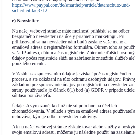
https://www.paypal.com/de/smarthelp/article/datenschutz-und-
sicherheit-faq3712
e) Newsletter
Na našej webovej stránke máte možnosť prihlásiť sa na odber
bezplatného newsletteru na účely priameho marketingu. Pri
prihlasovaní sa na newsletter nám budú zaslané vaše meno a
emailová adresa z registračného formulára. Okrem toho sa použí
vaša IP adresa, dátum a čas registrácie. Zbieranie ďalších osobn
údajov počas registrácie slúži na zabránenie zneužitiu služieb al
použitého emailu.
Váš súhlas s spracovaním údajov je získať počas registračného
procesu, a ste odkázaní na túto ochranu osobných údajov. Práv
základom pre spracovanie údajov po registrácii na newsletter zo
strany používateľa je článok 6(1) bod (a) GDPR v prípade udele
súhlasu používateľa.
Údaje sú vymazané, keď už nie sú potrebné na účel ich
zhromažďovania. V súlade s tým sa emailová adresa používateľ
uchováva, kým je odber newsletteru aktívny.
Ak na našej webovej stránke získate tovar alebo služby a poskyt
svoju emailovú adresu, môžeme ju následne použiť na zasielanie