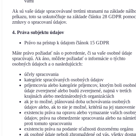
vami
Ak sú vaše údaje spracovávané tretími stranami na základe nášh
príkazu, toto sa uskutočňuje na základe článku 28 GDPR pomo
zmluvy o spracovaní údajov.
4. Práva subjektu údajov
Právo na prístup k údajom článok 15 GDPR
Máte právo požiadať nás o potvrdenie, či sa vaše osobné údaje
spracúvajú. Ak áno, môžete požiadať o informácie o týchto
osobných údajoch a o nasledujúcich:
účely spracovania
kategórie spracúvaných osobných údajov
príjemcovia alebo kategórie príjemcov, ktorým boli osobn
údaje zverejnené alebo budú zverejnené, najmä v tretích
krajinách alebo medzinárodných organizáciách
ak je to možné, plánovaná doba uchovávania osobných
údajov alebo, ak to nie je možné, kritériá na jej stanovenie
existenciu práva na opravu alebo vymazanie vašich osobn
údajov, práva na obmedzenie spracovania alebo na námie
proti tomuto spracovaniu
existenciu práva na podanie sťažnosti dozornému orgánu
ak osobné údaje neboli zhromaždené od vás, všetky dostu