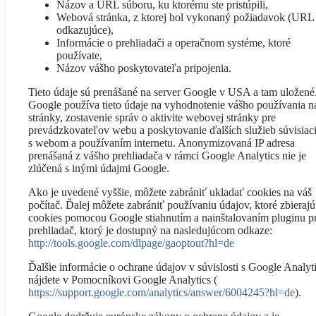
Názov a URL súboru, ku ktorému ste pristúpili,
Webová stránka, z ktorej bol vykonaný požiadavok (URL
odkazujúce),
Informácie o prehliadači a operačnom systéme, ktoré
používate,
Názov vášho poskytovateľa pripojenia.
Tieto údaje sú prenášané na server Google v USA a tam uložené
Google používa tieto údaje na vyhodnotenie vášho používania n
stránky, zostavenie správ o aktivite webovej stránky pre
prevádzkovateľov webu a poskytovanie ďalších služieb súvisiac
s webom a používaním internetu. Anonymizovaná IP adresa
prenášaná z vášho prehliadača v rámci Google Analytics nie je
zlúčená s inými údajmi Google.
Ako je uvedené vyššie, môžete zabrániť ukladať cookies na váš
počítač. Ďalej môžete zabrániť používaniu údajov, ktoré zbierajú
cookies pomocou Google stiahnutím a nainštalovaním pluginu p
prehliadač, ktorý je dostupný na nasledujúcom odkaze:
http://tools.google.com/dlpage/gaoptout?hl=de
Ďalšie informácie o ochrane údajov v súvislosti s Google Analyt
nájdete v Pomocníkovi Google Analytics (
https://support.google.com/analytics/answer/6004245?hl=de
).