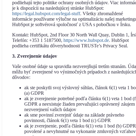
podliehajú tejto politike ochrany osobných údajov. Viac informác
je k dispozícii na nasledujúcej stránke HubSpot:
https://legal.hubspot.com/legal-stuff
. Všetky zhromaždené
informácie používame výlučne na optimalizáciu našej marketing
HubSpot je softvérová spoločnosť z USA s pobočkou v Írsku.
Kontakt: HubSpot, 2nd Floor 30 North Wall Quay, Dublin 1, Írs
Telefón: +353 1 5187500,
https://www.hubspot.de
. HubSpot
podlieha certifikátu dôveryhodnosti TRUSTe’s Privacy Seal.
3. Zverejnenie údajov
Vaše osobné údaje sa spravidla nezverejňujú tretím stranám. Úda
môžu byť zverejnené vo výnimočných prípadoch z nasledujúcic
dôvodov:
ak ste poskytli svoj výslovný súhlas, článok 6(1) veta 1 b
(a) GDPR
ak je zverejnenie potrebné podľa článku 6(1) veta 1 bod (f
GDPR a neexistuje žiaden prevažujúci oprávnený záujem
nezverejnení vašich údajov
ak sme povinní zverejniť údaje na základe právneho
povinnosti, článok 6(1) veta 1 bod (c) GDPR
ak je zverejnenie, podľa článku 6(1) veta 1 bod (b) GDPR
povolené a nevyhnutné na vykonanie zmluvných vzťahov