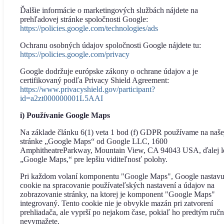
Ďalšie informácie o marketingových službách nájdete na
prehľadovej stránke spoločnosti Google:
https://policies.google.com/technologies/ads
Ochranu osobných údajov spoločnosti Google nájdete tu:
https://policies.google.com/privacy
Google dodržuje európske zákony o ochrane údajov a je
certifikovaný podľa Privacy Shield Agreement:
https://www.privacyshield.gov/participant?
id=a2zt000000001L5AAI
i) Používanie Google Maps
Na základe článku 6(1) veta 1 bod (f) GDPR používame na naše
stránke „Google Maps“ od Google LLC, 1600
AmphitheatreParkway, Mountain View, CA 94043 USA, ďalej l
„Google Maps,“ pre lepšiu viditeľnosť polohy.
Pri každom volaní komponentu "Google Maps", Google nastavu
cookie na spracovanie používateľských nastavení a údajov na
zobrazovanie stránky, na ktorej je komponent "Google Maps"
integrovaný. Tento cookie nie je obvykle mazán pri zatvorení
prehliadača, ale vyprší po nejakom čase, pokiaľ ho predtým ruč
nevymažete.