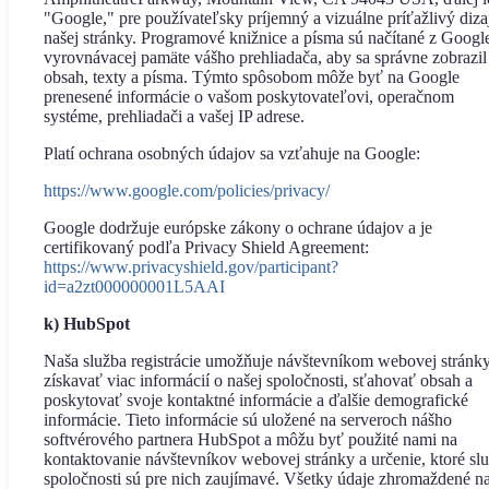
"Google," pre používateľsky príjemný a vizuálne príťažlivý diza
našej stránky. Programové knižnice a písma sú načítané z Googl
vyrovnávacej pamäte vášho prehliadača, aby sa správne zobrazil
obsah, texty a písma. Týmto spôsobom môže byť na Google
prenesené informácie o vašom poskytovateľovi, operačnom
systéme, prehliadači a vašej IP adrese.
Platí ochrana osobných údajov sa vzťahuje na Google:
https://www.google.com/policies/privacy/
Google dodržuje európske zákony o ochrane údajov a je
certifikovaný podľa Privacy Shield Agreement:
https://www.privacyshield.gov/participant?
id=a2zt000000001L5AAI
k) HubSpot
Naša služba registrácie umožňuje návštevníkom webovej stránk
získavať viac informácií o našej spoločnosti, sťahovať obsah a
poskytovať svoje kontaktné informácie a ďalšie demografické
informácie. Tieto informácie sú uložené na serveroch nášho
softvérového partnera HubSpot a môžu byť použité nami na
kontaktovanie návštevníkov webovej stránky a určenie, ktoré sl
spoločnosti sú pre nich zaujímavé. Všetky údaje zhromaždené n