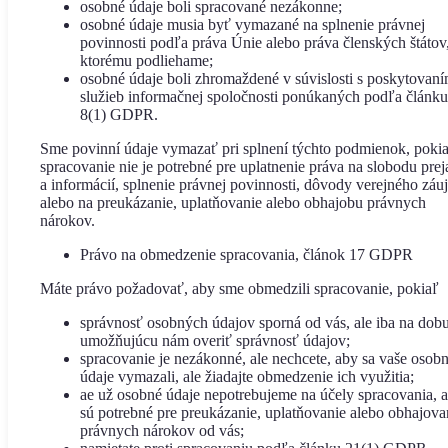
osobné údaje boli spracované nezákonne;
osobné údaje musia byť vymazané na splnenie právnej
povinnosti podľa práva Únie alebo práva členských štátov
ktorému podliehame;
osobné údaje boli zhromaždené v súvislosti s poskytovan
služieb informačnej spoločnosti ponúkaných podľa článku
8(1) GDPR.
Sme povinní údaje vymazať pri splnení týchto podmienok, poki
spracovanie nie je potrebné pre uplatnenie práva na slobodu pre
a informácií, splnenie právnej povinnosti, dôvody verejného zá
alebo na preukázanie, uplatňovanie alebo obhajobu právnych
nárokov.
Právo na obmedzenie spracovania, článok 17 GDPR
Máte právo požadovať, aby sme obmedzili spracovanie, pokiaľ
správnosť osobných údajov sporná od vás, ale iba na dob
umožňujúcu nám overiť správnosť údajov;
spracovanie je nezákonné, ale nechcete, aby sa vaše osob
údaje vymazali, ale žiadajte obmedzenie ich využitia;
ae už osobné údaje nepotrebujeme na účely spracovania, a
sú potrebné pre preukázanie, uplatňovanie alebo obhajova
právnych nárokov od vás;