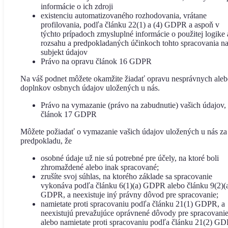
informácie o ich zdroji
existenciu automatizovaného rozhodovania, vrátane
profilovania, podľa článku 22(1) a (4) GDPR a aspoň v
týchto prípadoch zmysluplné informácie o použitej logike 
rozsahu a predpokladaných účinkoch tohto spracovania n
subjekt údajov
Právo na opravu článok 16 GDPR
Na váš podnet môžete okamžite žiadať opravu nesprávnych ale
doplnkov osbnych údajov uložených u nás.
Právo na vymazanie (právo na zabudnutie) vašich údajov,
článok 17 GDPR
Môžete požiadať o vymazanie vašich údajov uložených u nás za
predpokladu, že
osobné údaje už nie sú potrebné pre účely, na ktoré boli
zhromaždené alebo inak spracované;
zrušíte svoj súhlas, na ktorého základe sa spracovanie
vykonáva podľa článku 6(1)(a) GDPR alebo článku 9(2)(
GDPR, a neexistuje iný právny dôvod pre spracovanie;
namietate proti spracovaniu podľa článku 21(1) GDPR, a
neexistujú prevažujúce oprávnené dôvody pre spracovani
alebo namietate proti spracovaniu podľa článku 21(2) G