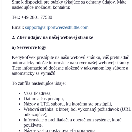
Sme k dispozícii pre otázky týkajúce sa ochrany údajov. Máte
nasledujúce možnosti kontaktu:
Tel.: +49 2801 77580
Email:
support@airportweezeshuttle.com
2. Zber údajov na našej webovej stránke
a) Serverové logy
Kedykoľvek pristúpite na našu webovú stránku, váš prehliadač
automaticky odošle informácie na server našej webovej stránky.
Tieto informácie sú dočasne uložené v takzvanom log súbore a
automaticky sa vymažú.
To zahŕňa nasledujúce údaje:
Vaša IP adresa,
Dátum a čas prístupu,
Názov a URL súboru, ku ktorému ste pristúpili,
Webová stránka, z ktorej bol vykonaný požiadavok (URL
odkazujúce),
Informácie o prehliadači a operačnom systéme, ktoré
používate,
Názov vášho poskytovateľa pripojenia.