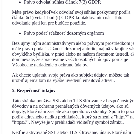
Právo odvolať súhlas článok 7(3) GDPR
Máte právo kedykoľvek odvolať svoj súhlas poskytnutý podľa
článku 6(1) veta 1 bod (f) GDPR kontaktovaním nás. Toto
odvolanie platí len pre budúce použitie.
Právo podať sťažnosť dozorným orgánom
Bez ujmy iným administratívnym alebo právnym prostriedkom j
máte právo podať sťažnosť dozornej autorite, najmä v krajine v
obvyklého bydliska, v práci alebo na našom firemnom ústredí, a
domnievate, že spracovanie vašich osobných údajov porušuje
Všeobecné nariadenie o ochrane údajov.
Ak chcete uplatniť svoje práva ako subjekt údajov, môžete tak
urobiť aj emailom na vyššie uvedenú emailovú adresu.
5. Bezpečnosť údajov
Táto stránka používa SSL alebo TLS šifrovanie z bezpečnostný
dôvodov a na ochranu prenášaných dôverných údajov, ako sú
dopyty, ktoré nám zasíláte ako operátorovi stránky. Spolu to poz
podľa adresného riadku prehliadača, ktorý sa zmení z "http://" n
"https://". Navyše je v prehliadači viditeľný symbol zámku.
Keď je aktivované SSL alebo TLS šifrovanie, údaje, ktoré nám