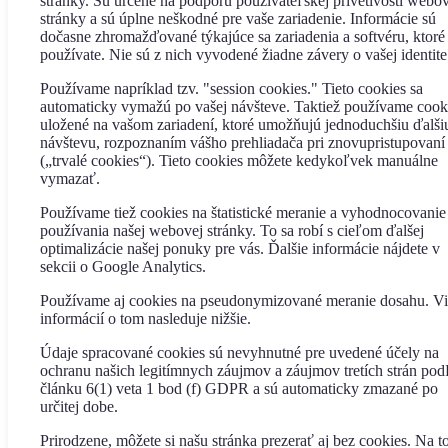
stránky. Sú určené na podporu používateľskej prívetivosti webo
stránky a sú úplne neškodné pre vaše zariadenie. Informácie sú
dočasne zhromažďované týkajúce sa zariadenia a softvéru, ktoré
používate. Nie sú z nich vyvodené žiadne závery o vašej identite
Používame napríklad tzv. "session cookies." Tieto cookies sa
automaticky vymažú po vašej návšteve. Taktiež používame cook
uložené na vašom zariadení, ktoré umožňujú jednoduchšiu ďalši
návštevu, rozpoznaním vášho prehliadača pri znovupristupovaní
(„trvalé cookies“). Tieto cookies môžete kedykoľvek manuálne
vymazať.
Používame tiež cookies na štatistické meranie a vyhodnocovanie
používania našej webovej stránky. To sa robí s cieľom ďalšej
optimalizácie našej ponuky pre vás. Ďalšie informácie nájdete v
sekcii o Google Analytics.
Používame aj cookies na pseudonymizované meranie dosahu. V
informácií o tom nasleduje nižšie.
Údaje spracované cookies sú nevyhnutné pre uvedené účely na
ochranu našich legitímnych záujmov a záujmov tretích strán pod
článku 6(1) veta 1 bod (f) GDPR a sú automaticky zmazané po
určitej dobe.
Prirodzene, môžete si našu stránka prezerať aj bez cookies. Na t