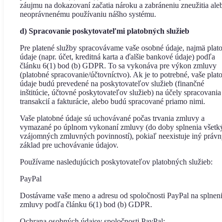
záujmu na dokazovaní začatia nároku a zabráneniu zneužitia ale
neoprávnenému používaniu nášho systému.
d) Spracovanie poskytovateľmi platobných služieb
Pre platené služby spracovávame vaše osobné údaje, najmä plat
údaje (napr. účet, kreditná karta a ďalšie bankové údaje) podľa
článku 6(1) bod (b) GDPR. To sa vykonáva pre výkon zmluvy
(platobné spracovanie/účtovníctvo). Ak je to potrebné, vaše plat
údaje budú prevedené na poskytovateľov služieb (finančné
inštitúcie, účtovné poskytovateľov služieb) na účely spracovania
transakcií a fakturácie, alebo budú spracované priamo nimi.
Vaše platobné údaje sú uchovávané počas trvania zmluvy a
vymazané po úplnom vykonaní zmluvy (do doby splnenia všetk
vzájomných zmluvných povinností), pokiaľ neexistuje iný práv
základ pre uchovávanie údajov.
Používame nasledujúcich poskytovateľov platobných služieb:
PayPal
Dostávame vaše meno a adresu od spoločnosti PayPal na splnen
zmluvy podľa článku 6(1) bod (b) GDPR.
Ochrana osobných údajov spoločnosti PayPal: