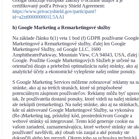
Google dodržuje európske zákony o ochrane údajov a je
certifikovaný podľa Privacy Shield Agreement:
https://www.privacyshield.gov/participant?
id=a2zt000000001L5AAI
h) Google Marketing a Remarketingové služby
Na základe článku 6(1) veta 1 bod (f) GDPR používame Google
Marketingové a Remarketingové služby, ďalej len Google
Marketingové Služby, od Google LLC, 1600
AmphitheatreParkway, Mountain View, CA 94043, USA, ďalej 
Google. Použitie Google Marketingových Služieb je určené na
orientačnú dizajn a priebežnú optimalizáciu našej stránky, ako aj
analytické účely a ekonomické vylepšenie našej online ponuky.
S Google Marketing Services môžeme zobrazovať reklamy na n
stránke, ako aj na tretích stranách, ktoré sú prispôsobené
potenciálnym záujmom používateľov. Reklamy môžu byť uprav
tak, že používatelia dostanú ponuky, ktoré videli na našej stránke
ale nekúpili (remarketing). Na našej stránke, ako aj na stránkach,
kde sú aktivované Google Marketingové Služby, sa vykonáva
(Re-)Marketing tag, príslušný kód, prostredníctvom Google a
webové stránky sú integrované. Tento kód generuje cookie na
vašom zariadení, zaznamenávajúcu, ktoré webové stránky ste ak
používateľ navštívili, aký obsah vás zaujal a aké ponuky ste
dokončili alebo len prezreli. Okrem toho sa uchováva technická