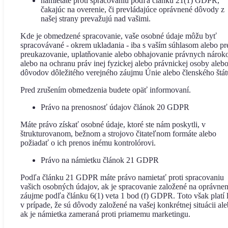
namietate proti spracovaniu podľa článku 21(1) GDPR,
čakajúc na overenie, či prevládajúce oprávnené dôvody z
našej strany prevažujú nad vašimi.
Kde je obmedzené spracovanie, vaše osobné údaje môžu byť
spracovávané - okrem ukladania - iba s vaším súhlasom alebo pr
preukazovanie, uplatňovanie alebo obhajovanie právnych nárok
alebo na ochranu práv inej fyzickej alebo právnickej osoby alebo
dôvodov dôležitého verejného záujmu Únie alebo členského štát
Pred zrušením obmedzenia budete opäť informovaní.
Právo na prenosnosť údajov článok 20 GDPR
Máte právo získať osobné údaje, ktoré ste nám poskytli, v
štrukturovanom, bežnom a strojovo čitateľnom formáte alebo
požiadať o ich prenos inému kontrolórovi.
Právo na námietku článok 21 GDPR
Podľa článku 21 GDPR máte právo namietať proti spracovaniu
vašich osobných údajov, ak je spracovanie založené na oprávn
záujme podľa článku 6(1) veta 1 bod (f) GDPR. Toto však platí 
v prípade, že sú dôvody založené na vašej konkrétnej situácii al
ak je námietka zameraná proti priamemu marketingu.