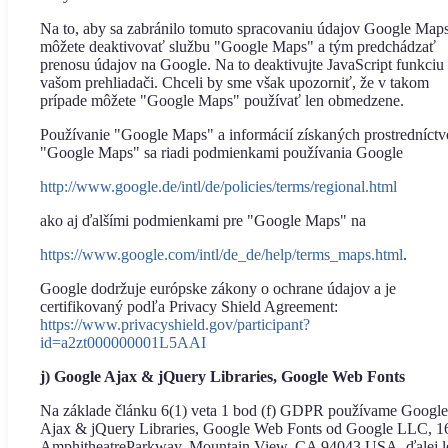
Na to, aby sa zabránilo tomuto spracovaniu údajov Google Maps
môžete deaktivovať službu "Google Maps" a tým predchádzať
prenosu údajov na Google. Na to deaktivujte JavaScript funkciu
vašom prehliadači. Chceli by sme však upozorniť, že v takom
prípade môžete "Google Maps" používať len obmedzene.
Používanie "Google Maps" a informácií získaných prostredníct
"Google Maps" sa riadi podmienkami používania Google
http://www.google.de/intl/de/policies/terms/regional.html
ako aj ďalšími podmienkami pre "Google Maps" na
https://www.google.com/intl/de_de/help/terms_maps.html
.
Google dodržuje európske zákony o ochrane údajov a je
certifikovaný podľa Privacy Shield Agreement:
https://www.privacyshield.gov/participant?
id=a2zt000000001L5AAI
j) Google Ajax & jQuery Libraries, Google Web Fonts
Na základe článku 6(1) veta 1 bod (f) GDPR používame Google
Ajax & jQuery Libraries, Google Web Fonts od Google LLC, 1
AmphitheatreParkway, Mountain View, CA 94043 USA, ďalej l