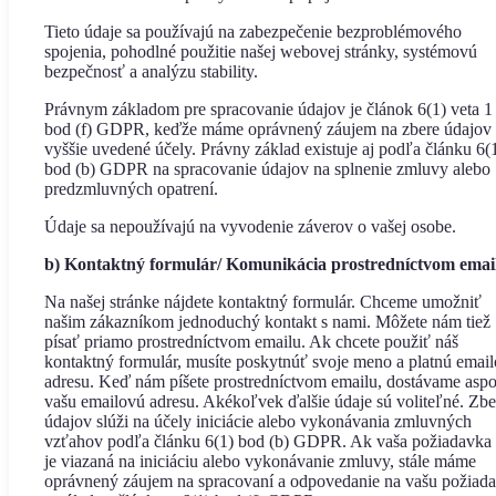
Tieto údaje sa používajú na zabezpečenie bezproblémového
spojenia, pohodlné použitie našej webovej stránky, systémovú
bezpečnosť a analýzu stability.
Právnym základom pre spracovanie údajov je článok 6(1) veta 1
bod (f) GDPR, keďže máme oprávnený záujem na zbere údajov 
vyššie uvedené účely. Právny základ existuje aj podľa článku 6(
bod (b) GDPR na spracovanie údajov na splnenie zmluvy alebo
predzmluvných opatrení.
Údaje sa nepoužívajú na vyvodenie záverov o vašej osobe.
b) Kontaktný formulár/ Komunikácia prostredníctvom emai
Na našej stránke nájdete kontaktný formulár. Chceme umožniť
našim zákazníkom jednoduchý kontakt s nami. Môžete nám tiež
písať priamo prostredníctvom emailu. Ak chcete použiť náš
kontaktný formulár, musíte poskytnúť svoje meno a platnú emai
adresu. Keď nám píšete prostredníctvom emailu, dostávame asp
vašu emailovú adresu. Akékoľvek ďalšie údaje sú voliteľné. Zbe
údajov slúži na účely iniciácie alebo vykonávania zmluvných
vzťahov podľa článku 6(1) bod (b) GDPR. Ak vaša požiadavka 
je viazaná na iniciáciu alebo vykonávanie zmluvy, stále máme
oprávnený záujem na spracovaní a odpovedanie na vašu požiad