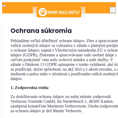
Ochrana súkromia
Prikladáme veľkú dôležitosť ochrane údajov. Zber a spracovanie
vašich osobných údajov sa vykonáva v súlade s platnými predpi
o ochrane údajov, najmä s Všeobecným nariadením EÚ o ochra
údajov (GDPR). Zbierame a spracovávame vaše osobné údaje s
cieľom poskytnúť vám našu webovú stránku a naše služby. V
súlade s článkom 13 GDPR opisujeme v tomto vyhlásení, aké úd
sa používajú, akým spôsobom, na aký účel a v akom rozsahu, a 
možnosti a práva máte v súvislosti s používaním vašich osobnýc
údajov.
1. Zodpovedná entita
Za dodržiavanie ochrany údajov na našej stránke zodpovedá
Verhuven Touristik GmbH, Im Niederbruch 1, 46509 Xanten,
zastúpená konateľom Martinom Verhuvenom. Osoba zodpoved
za ochranu údajov je tiež Martin Verhuven.