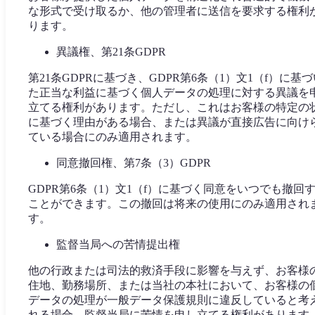
な形式で受け取るか、他の管理者に送信を要求する権利
ります。
異議権、第21条GDPR
第21条GDPRに基づき、GDPR第6条（1）文1（f）に基づ
た正当な利益に基づく個人データの処理に対する異議を
立てる権利があります。ただし、これはお客様の特定の
に基づく理由がある場合、または異議が直接広告に向け
ている場合にのみ適用されます。
同意撤回権、第7条（3）GDPR
GDPR第6条（1）文1（f）に基づく同意をいつでも撤回
ことができます。この撤回は将来の使用にのみ適用され
す。
監督当局への苦情提出権
他の行政または司法的救済手段に影響を与えず、お客様
住地、勤務場所、または当社の本社において、お客様の
データの処理が一般データ保護規則に違反していると考
れる場合、監督当局に苦情を申し立てる権利があります