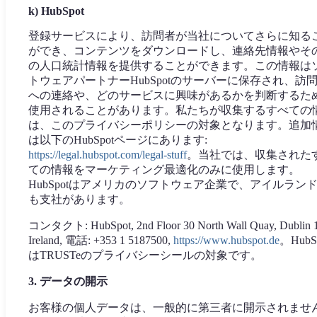
k) HubSpot
登録サービスにより、訪問者が当社についてさらに知る
ができ、コンテンツをダウンロードし、連絡先情報やそ
の人口統計情報を提供することができます。この情報は
トウェアパートナーHubSpotのサーバーに保存され、訪
への連絡や、どのサービスに興味があるかを判断するた
使用されることがあります。私たちが収集するすべての
は、このプライバシーポリシーの対象となります。追加
は以下のHubSpotページにあります:
https://legal.hubspot.com/legal-stuff
。当社では、収集された
ての情報をマーケティング最適化のみに使用します。
HubSpotはアメリカのソフトウェア企業で、アイルラン
も支社があります。
コンタクト: HubSpot, 2nd Floor 30 North Wall Quay, Dublin 1
Ireland, 電話: +353 1 5187500,
https://www.hubspot.de
。HubS
はTRUSTeのプライバシーシールの対象です。
3. データの開示
お客様の個人データは、一般的に第三者に開示されませ