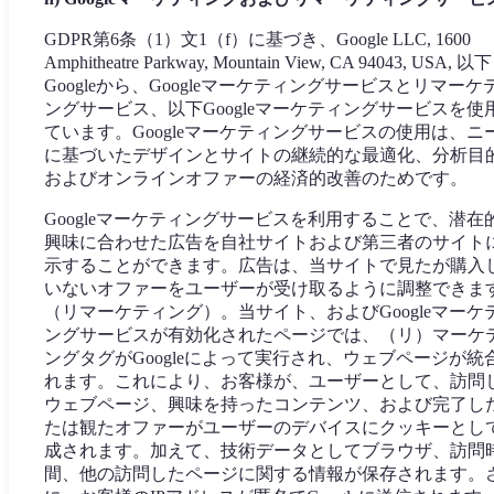
GDPR第6条（1）文1（f）に基づき、Google LLC, 1600
Amphitheatre Parkway, Mountain View, CA 94043, USA, 以下
Googleから、Googleマーケティングサービスとリマーケ
ングサービス、以下Googleマーケティングサービスを使
ています。Googleマーケティングサービスの使用は、ニ
に基づいたデザインとサイトの継続的な最適化、分析目
およびオンラインオファーの経済的改善のためです。
Googleマーケティングサービスを利用することで、潜在
興味に合わせた広告を自社サイトおよび第三者のサイト
示することができます。広告は、当サイトで見たが購入
いないオファーをユーザーが受け取るように調整できま
（リマーケティング）。当サイト、およびGoogleマーケ
ングサービスが有効化されたページでは、（リ）マーケ
ングタグがGoogleによって実行され、ウェブページが統
れます。これにより、お客様が、ユーザーとして、訪問
ウェブページ、興味を持ったコンテンツ、および完了し
たは観たオファーがユーザーのデバイスにクッキーとし
成されます。加えて、技術データとしてブラウザ、訪問
間、他の訪問したページに関する情報が保存されます。