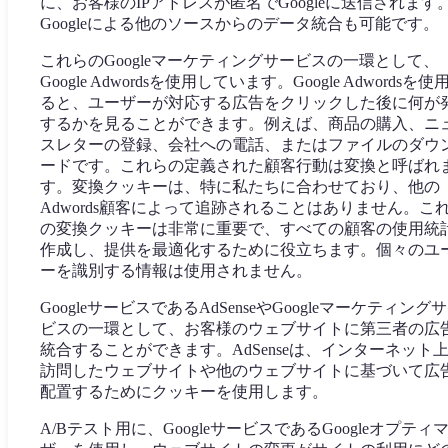
に、お客様のIPアドレスが匿名でGoogleに送信されます
Googleによる他のソースからのデータ統合も可能です。
これらのGoogleマーケティングサービスの一環として、
Google Adwordsを使用しています。Google Adwordsを使
ると、ユーザーが対応する広告をクリックした後に何が
するかを見ることができます。例えば、商品の購入、ニ
スレターの登録、会社への電話、またはファイルのダウ
ードです。これらの定義された顧客行動は変換と呼ばれ
す。変換クッキーは、特に私たちに合わせており、他の
Adwords顧客によって追跡されることはありません。こ
の変換クッキーは非常に重要で、すべての顧客の使用統
作成し、提供を最適化するために役立ちます。個々のユ
ーを識別する情報は使用されません。
GoogleサービスであるAdSenseやGoogleマーケティング
ビスの一環として、お客様のウェブサイトに第三者の広
統合することができます。AdSenseは、インターネット
訪問したウェブサイトや他のウェブサイトに基づいて広
配置するためにクッキーを使用します。
A/Bテスト用に、GoogleサービスであるGoogleオプティ