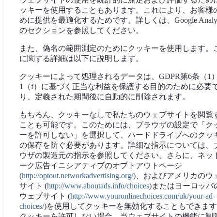
ッキーを使用することもあります。これにより、お客様
めに提供を最適化するためです。詳しくは、Google Analyti
のセクションを参照してください。
また、偽名の範囲測定のためにクッキーを使用します。
に関する詳細は以下に説明します。
クッキーによって処理されるデータは、GDPR第6条（1
1（f）に基づく正当な利益を保護する目的のために必要
り、定義された期間後に自動的に削除されます。
もちろん、クッキーなしで私たちのウェブサイトを閲覧
ことも可能です。このためには、ブラウザの設定で「ク
ーを許可しない」を選択して、ハードドライブへのクッ
の保存を防ぐ必要があります。詳細な指示については、
ウザの製造元の指示を参照してください。さらに、ネッ
ーク広告イニシアティブのオプトアウトページ
(
http://optout.networkadvertising.org/
)、およびアメリカのウ
サイト (
http://www.aboutads.info/choices
)またはヨーロッパ
ウェブサイト (
http://www.youronlinechoices.com/uk/your-ad-
choices/
)を使用してクッキーを無効化することもできま
クッキーを許可しない場合、当ウェブサイトの機能に制