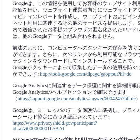
Googleは、この情報を使用してお客様のウェブサイト利
評価を行い、ウェブサイト運営者向けにウェブサイトア
ィビティのレポートを作成し、ウェブサイトおよびイン
ネット利用に関連するその他のサービスを提供します。S
内で送信されたお客様のブラウザの匿名化されたIPアド
は、他のGoogleデータと組み合わされません。
前述のように、コンピュータへのクッキーの保存を防ぐ
ができます。さらに、次のリンクから利用可能なブラウ
ラグインをダウンロードしてインストールすることで、
Googleがクッキーによって収集したデータの使用を防ぐ
ができます:
http://tools.google.com/dlpage/gaoptout?hl=de
Google Analyticsに関連するデータ保護に関する詳細情報
Google Analyticsのヘルプセクションで確認できます
（
https://support.google.com/analytics/answer/6004245?hl=de
Googleは、ヨーロッパのデータ保護法に準拠し、プライ
ーシールド協定に基づき認証されています:
https://www.privacyshield.gov/participant?
id=a2zt000000001L5AAI
h) Googleマーケティングおよびリマーケティングサービ