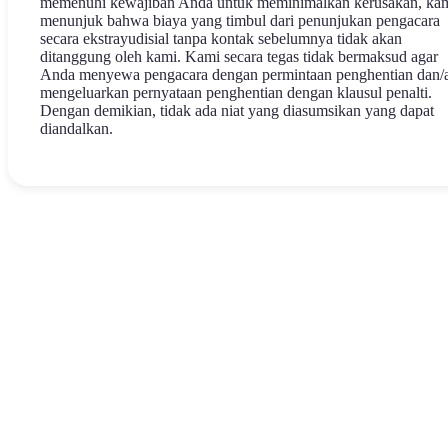
memenuhi kewajiban Anda untuk meminimalkan kerusakan, ka
menunjuk bahwa biaya yang timbul dari penunjukan pengacara
secara ekstrayudisial tanpa kontak sebelumnya tidak akan
ditanggung oleh kami. Kami secara tegas tidak bermaksud agar
Anda menyewa pengacara dengan permintaan penghentian dan/
mengeluarkan pernyataan penghentian dengan klausul penalti.
Dengan demikian, tidak ada niat yang diasumsikan yang dapat
diandalkan.