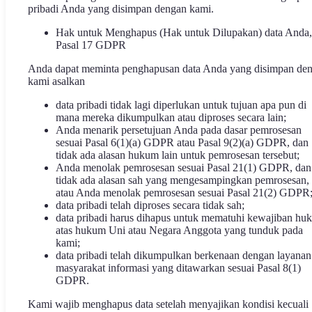
pribadi Anda yang disimpan dengan kami.
Hak untuk Menghapus (Hak untuk Dilupakan) data Anda,
Pasal 17 GDPR
Anda dapat meminta penghapusan data Anda yang disimpan de
kami asalkan
data pribadi tidak lagi diperlukan untuk tujuan apa pun di
mana mereka dikumpulkan atau diproses secara lain;
Anda menarik persetujuan Anda pada dasar pemrosesan
sesuai Pasal 6(1)(a) GDPR atau Pasal 9(2)(a) GDPR, dan
tidak ada alasan hukum lain untuk pemrosesan tersebut;
Anda menolak pemrosesan sesuai Pasal 21(1) GDPR, dan
tidak ada alasan sah yang mengesampingkan pemrosesan,
atau Anda menolak pemrosesan sesuai Pasal 21(2) GDPR
data pribadi telah diproses secara tidak sah;
data pribadi harus dihapus untuk mematuhi kewajiban hu
atas hukum Uni atau Negara Anggota yang tunduk pada
kami;
data pribadi telah dikumpulkan berkenaan dengan layanan
masyarakat informasi yang ditawarkan sesuai Pasal 8(1)
GDPR.
Kami wajib menghapus data setelah menyajikan kondisi kecuali