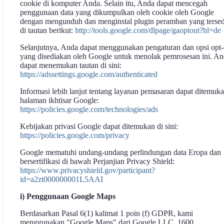
cookie di komputer Anda. Selain itu, Anda dapat mencegah
penggunaan data yang dikumpulkan oleh cookie oleh Google
dengan mengunduh dan menginstal plugin peramban yang tersed
di tautan berikut:
http://tools.google.com/dlpage/gaoptout?hl=de
Selanjutnya, Anda dapat menggunakan pengaturan dan opsi opt-
yang disediakan oleh Google untuk menolak pemrosesan ini. A
dapat menemukan tautan di sini:
https://adssettings.google.com/authenticated
Informasi lebih lanjut tentang layanan pemasaran dapat ditemuka
halaman ikhtisar Google:
https://policies.google.com/technologies/ads
Kebijakan privasi Google dapat ditemukan di sini:
https://policies.google.com/privacy
Google mematuhi undang-undang perlindungan data Eropa dan
bersertifikasi di bawah Perjanjian Privacy Shield:
https://www.privacyshield.gov/participant?
id=a2zt000000001L5AAI
i) Penggunaan Google Maps
Berdasarkan Pasal 6(1) kalimat 1 poin (f) GDPR, kami
menggunakan "Google Maps" dari Google LLC, 1600