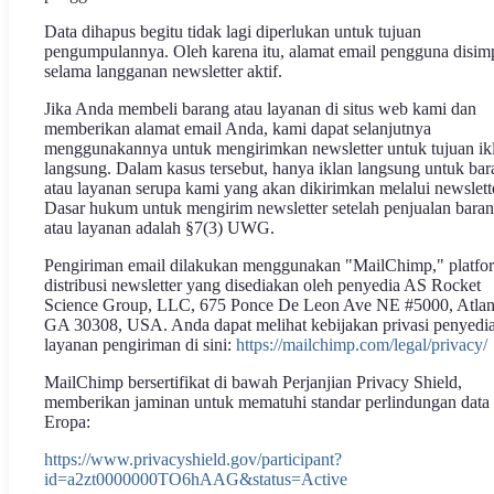
Data dihapus begitu tidak lagi diperlukan untuk tujuan
pengumpulannya. Oleh karena itu, alamat email pengguna disim
selama langganan newsletter aktif.
Jika Anda membeli barang atau layanan di situs web kami dan
memberikan alamat email Anda, kami dapat selanjutnya
menggunakannya untuk mengirimkan newsletter untuk tujuan ik
langsung. Dalam kasus tersebut, hanya iklan langsung untuk ba
atau layanan serupa kami yang akan dikirimkan melalui newslett
Dasar hukum untuk mengirim newsletter setelah penjualan bara
atau layanan adalah §7(3) UWG.
Pengiriman email dilakukan menggunakan "MailChimp," platfo
distribusi newsletter yang disediakan oleh penyedia AS Rocket
Science Group, LLC, 675 Ponce De Leon Ave NE #5000, Atlan
GA 30308, USA. Anda dapat melihat kebijakan privasi penyedi
layanan pengiriman di sini:
https://mailchimp.com/legal/privacy/
MailChimp bersertifikat di bawah Perjanjian Privacy Shield,
memberikan jaminan untuk mematuhi standar perlindungan data
Eropa:
https://www.privacyshield.gov/participant?
id=a2zt0000000TO6hAAG&status=Active