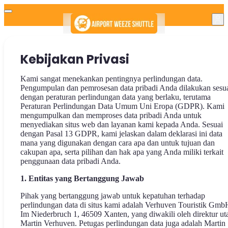
Kebijakan Privasi
Kami sangat menekankan pentingnya perlindungan data.
Pengumpulan dan pemrosesan data pribadi Anda dilakukan sesu
dengan peraturan perlindungan data yang berlaku, terutama
Peraturan Perlindungan Data Umum Uni Eropa (GDPR). Kami
mengumpulkan dan memproses data pribadi Anda untuk
menyediakan situs web dan layanan kami kepada Anda. Sesuai
dengan Pasal 13 GDPR, kami jelaskan dalam deklarasi ini data
mana yang digunakan dengan cara apa dan untuk tujuan dan
cakupan apa, serta pilihan dan hak apa yang Anda miliki terkait
penggunaan data pribadi Anda.
1. Entitas yang Bertanggung Jawab
Pihak yang bertanggung jawab untuk kepatuhan terhadap
perlindungan data di situs kami adalah Verhuven Touristik Gmb
Im Niederbruch 1, 46509 Xanten, yang diwakili oleh direktur u
Martin Verhuven. Petugas perlindungan data juga adalah Martin