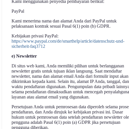
Kami menggunakan penyedia pembayaran berikut:
PayPal
Kami menerima nama dan alamat Anda dari PayPal untuk
pelaksanaan kontrak sesuai Pasal 6(1) poin (b) GDPR.
Kebijakan privasi PayPal:
https://www.paypal.com/de/smarthelp/article/datenschutz-und-
sicherheit-faq3712
e) Newsletter
Di situs web kami, Anda memiliki pilihan untuk berlangganan
newsletter gratis untuk tujuan iklan langsung. Saat mendaftar
newsletter, nama dan alamat email Anda dari formulir input akan
dikirimkan kepada kami. Selain itu, alamat IP Anda, tanggal, dan
waktu pendaftaran digunakan. Pengumpulan data pribadi lainny
selama pendaftaran dimaksudkan untuk mencegah penyalahgun
layanan atau alamat email yang digunakan.
Persetujuan Anda untuk pemrosesan data diperoleh selama prose
pendaftaran, dan Anda dirujuk ke kebijakan privasi ini. Dasar
hukum untuk pemrosesan data setelah pendaftaran newsletter ol
pengguna adalah Pasal 6(1) poin (a) GDPR jika persetujuan
pengguna diberikan.