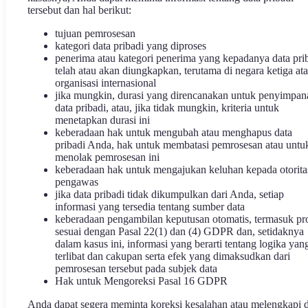
tersebut dan hal berikut:
tujuan pemrosesan
kategori data pribadi yang diproses
penerima atau kategori penerima yang kepadanya data pri
telah atau akan diungkapkan, terutama di negara ketiga at
organisasi internasional
jika mungkin, durasi yang direncanakan untuk penyimpan
data pribadi, atau, jika tidak mungkin, kriteria untuk
menetapkan durasi ini
keberadaan hak untuk mengubah atau menghapus data
pribadi Anda, hak untuk membatasi pemrosesan atau untu
menolak pemrosesan ini
keberadaan hak untuk mengajukan keluhan kepada otorita
pengawas
jika data pribadi tidak dikumpulkan dari Anda, setiap
informasi yang tersedia tentang sumber data
keberadaan pengambilan keputusan otomatis, termasuk pro
sesuai dengan Pasal 22(1) dan (4) GDPR dan, setidaknya
dalam kasus ini, informasi yang berarti tentang logika yan
terlibat dan cakupan serta efek yang dimaksudkan dari
pemrosesan tersebut pada subjek data
Hak untuk Mengoreksi Pasal 16 GDPR
Anda dapat segera meminta koreksi kesalahan atau melengkapi d