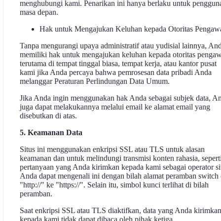
menghubungi kami. Penarikan ini hanya berlaku untuk penggun
masa depan.
Hak untuk Mengajukan Keluhan kepada Otoritas Pengaw
Tanpa mengurangi upaya administratif atau yudisial lainnya, An
memiliki hak untuk mengajukan keluhan kepada otoritas pengaw
terutama di tempat tinggal biasa, tempat kerja, atau kantor pusat
kami jika Anda percaya bahwa pemrosesan data pribadi Anda
melanggar Peraturan Perlindungan Data Umum.
Jika Anda ingin menggunakan hak Anda sebagai subjek data, A
juga dapat melakukannya melalui email ke alamat email yang
disebutkan di atas.
5. Keamanan Data
Situs ini menggunakan enkripsi SSL atau TLS untuk alasan
keamanan dan untuk melindungi transmisi konten rahasia, sepert
pertanyaan yang Anda kirimkan kepada kami sebagai operator si
Anda dapat mengenali ini dengan bilah alamat peramban switch 
"http://" ke "https://". Selain itu, simbol kunci terlihat di bilah
peramban.
Saat enkripsi SSL atau TLS diaktifkan, data yang Anda kirimka
kepada kami tidak dapat dibaca oleh pihak ketiga.