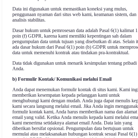
Data ini digunakan untuk memastikan koneksi yang mulus,
penggunaan nyaman dari situs web kami, keamanan sistem, dan
analisis stabilitas.
Dasar hukum untuk pemrosesan data adalah Pasal 6(1) kalimat 1
poin (f) GDPR, karena kami memiliki kepentingan sah dalam
pengumpulan data untuk tujuan yang disebutkan di atas. Selain i
ada dasar hukum dari Pasal 6(1) poin (b) GDPR untuk mempros
data untuk memenuhi kontrak atau tindakan pra-kontraktual.
Data tidak digunakan untuk menarik kesimpulan tentang pribadi
Anda.
b) Formulir Kontak/ Komunikasi melalui Email
Anda dapat menemukan formulir kontak di situs kami. Kami ing
memberikan kesempatan kepada pelanggan kami untuk
menghubungi kami dengan mudah. Anda juga dapat menulis ke
kami secara langsung melalui email. Jika Anda ingin mengguna
formulir kontak kami, Anda harus memberikan nama dan alamat
email yang valid. Ketika Anda menulis kepada kami melalui emai
kami menerima setidaknya alamat email Anda. Data lain yang
diberikan bersifat opsional. Pengumpulan data bertujuan untuk
memulai atau melaksanakan hubungan kontrak sesuai Pasal 6(1)