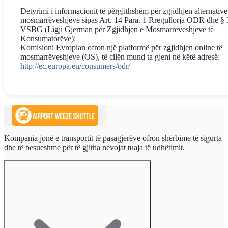
Detyrimi i informacionit të përgjithshëm për zgjidhjen alternative
mosmarrëveshjeve sipas Art. 14 Para. 1 Rregullorja ODR dhe § 
VSBG (Ligji Gjerman për Zgjidhjen e Mosmarrëveshjeve të
Konsumatorëve):
Komisioni Evropian ofron një platformë për zgjidhjen online të
mosmarrëveshjeve (OS), të cilën mund ta gjeni në këtë adresë:
http://ec.europa.eu/consumers/odr/
Kompania jonë e transportit të pasagjerëve ofron shërbime të sigurta
dhe të besueshme për të gjitha nevojat tuaja të udhëtimit.