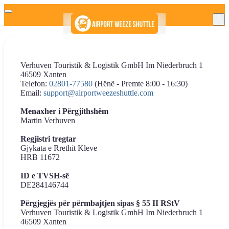
Verhuven Touristik & Logistik GmbH Im Niederbruch 1
46509 Xanten
Telefon:
02801-77580
(Hënë - Premte 8:00 - 16:30)
Email:
support@airportweezeshuttle.com
Menaxher i Përgjithshëm
Martin Verhuven
Regjistri tregtar
Gjykata e Rrethit Kleve
HRB 11672
ID e TVSH-së
DE284146744
Përgjegjës për përmbajtjen sipas § 55 II RStV
Verhuven Touristik & Logistik GmbH Im Niederbruch 1
46509 Xanten