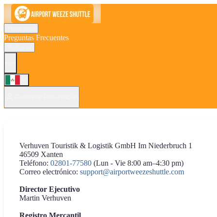
Horario
Preguntas Frecuentes
Rutas
€
Gestionar Reservación
Verhuven Touristik & Logistik GmbH Im Niederbruch 1
46509 Xanten
Teléfono:
02801-77580
(Lun - Vie 8:00 am–4:30 pm)
Correo electrónico:
support@airportweezeshuttle.com
Director Ejecutivo
Martin Verhuven
Registro Mercantil