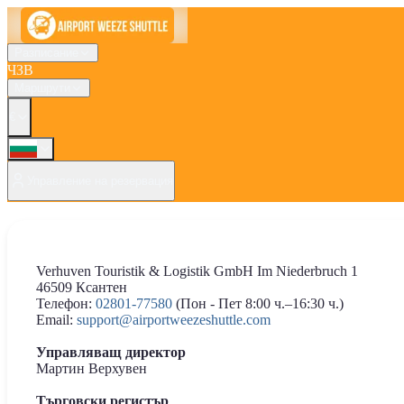
Разписание
ЧЗВ
Маршрути
€
Управление на резервация
Verhuven Touristik & Logistik GmbH Im Niederbruch 1
46509 Ксантен
Телефон:
02801-77580
(Пон - Пет 8:00 ч.–16:30 ч.)
Email:
support@airportweezeshuttle.com
Управляващ директор
Мартин Верхувен
Търговски регистър