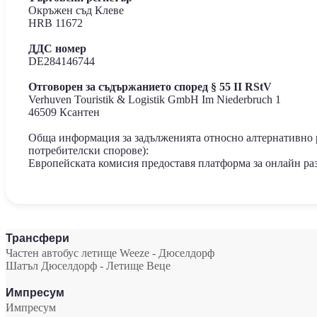
Окръжен съд Клеве
HRB 11672
ДДС номер
DE284146744
Отговорен за съдържанието според § 55 II RStV
Verhuven Touristik & Logistik GmbH Im Niederbruch 1
46509 Ксантен
Обща информация за задълженията относно алтернативно ра
потребителски спорове):
Европейската комисия предоставя платформа за онлайн раз
Трансфери
Частен автобус летище Weeze - Дюселдорф
Шатъл Дюселдорф - Летище Веце
Импресум
Импресум