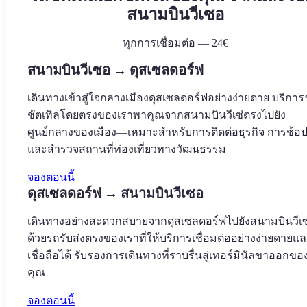
สนามบินวีเซอ
ทุกการเชื่อมต่อ — 24€
สนามบินวีเซอ → ดุสเซลดอร์ฟ
เดินทางเข้าสู่ใจกลางเมืองดุสเซลดอร์ฟอย่างง่ายดาย บริกา
ชัตเทิลโดยตรงของเราพาคุณจากสนามบินวีเซ่ตรงไปยัง
ศูนย์กลางของเมือง—เหมาะสำหรับการติดต่อธุรกิจ การช้อปป
และสำรวจสถานที่ท่องเที่ยวทางวัฒนธรรม
จองตอนนี้
ดุสเซลดอร์ฟ → สนามบินวีเซอ
เดินทางอย่างสะดวกสบายจากดุสเซลดอร์ฟไปยังสนามบินวีเ
ด้วยรถรับส่งตรงของเราที่ให้บริการเชื่อมต่ออย่างง่ายดายแ
เชื่อถือได้ รับรองการเดินทางที่ราบรื่นสู่เทอร์มินัลขาออกขอ
คุณ
จองตอนนี้