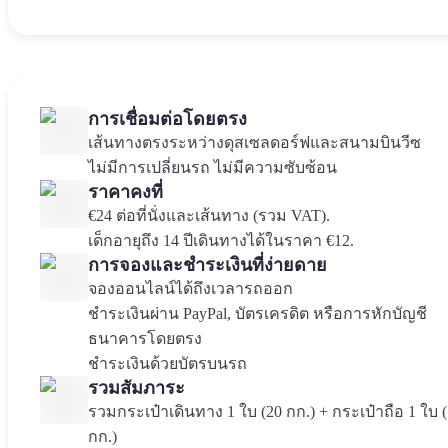
การเชื่อมต่อโดยตรง
เส้นทางตรงระหว่างดุสเซลดอร์ฟและสนามบินวีซ
ไม่มีการเปลี่ยนรถ ไม่มีความซับซ้อน
ราคาคงที่
€24 ต่อที่นั่งและเส้นทาง (รวม VAT).
เด็กอายุถึง 14 ปีเดินทางได้ในราคา €12.
การจองและชำระเงินที่ง่ายดาย
จองออนไลน์ได้ถึงเวลารถออก
ชำระเงินผ่าน PayPal, บัตรเครดิต หรือการหักบัญชี
ธนาคารโดยตรง
ชำระเงินด้วยบัตรบนรถ
รวมสัมภาระ
รวมกระเป๋าเดินทาง 1 ใบ (20 กก.) + กระเป๋าถือ 1 ใบ (
กก.)