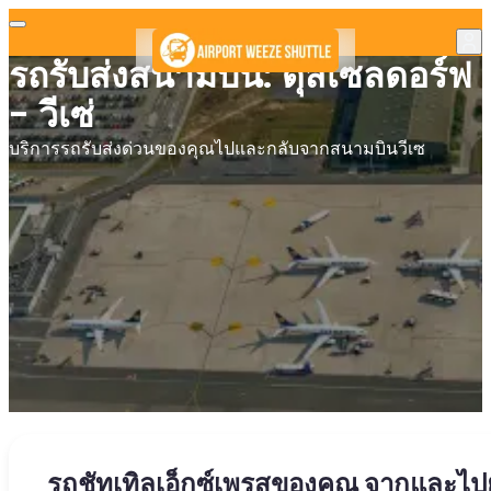
รถรับส่งสนามบิน: ดุสเซลดอร์ฟ
- วีเซ่
บริการรถรับส่งด่วนของคุณไปและกลับจากสนามบินวีเซ
รถชัทเทิลเอ็กซ์เพรสของคุณ จากและไปย