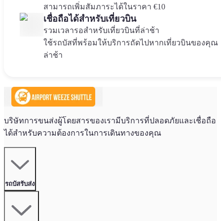
สามารถเพิ่มสัมภาระได้ในราคา €10
เชื่อถือได้สำหรับเที่ยวบิน
รวมเวลารอสำหรับเที่ยวบินที่ล่าช้า
ใช้รถบัสที่พร้อมให้บริการถัดไปหากเที่ยวบินของคุณ
ล่าช้า
บริษัทการขนส่งผู้โดยสารของเรามีบริการที่ปลอดภัยและเชื่อถือ
ได้สำหรับความต้องการในการเดินทางของคุณ
รถบัสรับส่ง