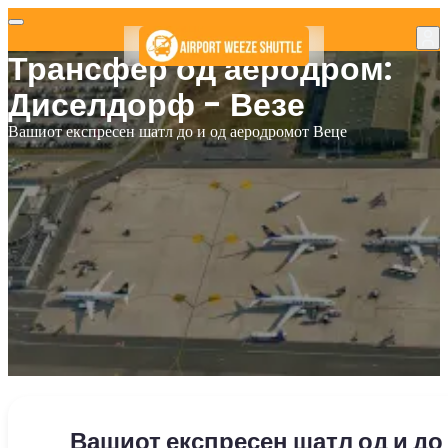
Трансфер од аеродром:
Диселдорф - Везе
Вашиот експресен шатл до и од аеродромот Веце
Вашиот експресен шатл од и до