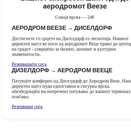
аеродромот Веезе
Секоја врска — 24€
АЕРОДРОМ ВЕЕЗЕ → ДИСЕЛДОРФ
Достигнете го срцето на Диселдорф со леснотија. Нашиот
директен шатл ве носи од аеродромот Веце право до цента
на градот - совршено за бизнис, шопинг и културни
знаменитости.
Резервирајте сега
ДИЗЕЛДОРФ → АЕРОДРОМ ВЕЕЦЕ
Патувајте комфорно од Диселдорф до Аеродром Виѕе. На
директен шатл нуди едноставна и сигурна врска,
обезбедувајќи ви непречено патување до вашиот терминал
поаѓање.
Резервирај сега