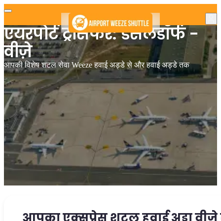
एयरपोर्ट ट्रांसफर: डसेलडॉर्फ -
वीज़े
आपकी विशेष शटल सेवा Weeze हवाई अड्डे से और हवाई अड्डे तक
आपका एक्सप्रेस शटल हवाई अड्डा वीज़े 