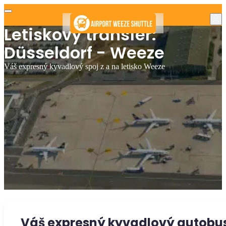
Letiskový transfer:
Düsseldorf - Weeze
Váš expresný kyvadlový spoj z a na letisko Weeze
Váš expresný kyvadlový autobus