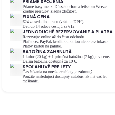
PRIAME SPOJENIA
Priame trasy medzi Düsseldorfom a letiskom Weeze.
Žiadne prestupy, žiadna zložitosť.
FIXNÁ CENA
€24 za sedadlo a trasu (vrátane DPH).
Deti do 14 rokov cestujú za €12.
JEDNODUCHÉ REZERVOVANIE A PLATBA
Rezervujte online až do času odchodu.
Plaťte cez PayPal, kreditnou kartou alebo cez inkaso.
Platby kartou na palube.
BATOŽINA ZAHRNUTÁ
1 kufor (20 kg) + 1 príručná batožina (7 kg) je v cene.
Ďalšia batožina dostupná za 10 €.
SPOĽAHLIVÉ PRE LETY
Čas čakania na oneskorené lety je zahrnutý.
Použite nasledujúci dostupný autobus, ak má váš let
meškanie.