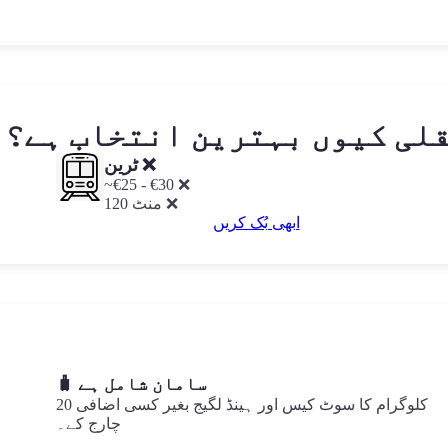
لی کیوں بہترین انتخاب ہے؟
ٹرین ❌
~€25 - €30 ❌
120 منٹ ❌
ابھی بُک کریں
🧳 سامان شامل ہے
20 کلوگرام کا سوٹ کیس اور ہینڈ لگیج بغیر کسی اضافی
چارج کے۔