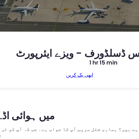
س ڈسلڈورف - ویزے ایئرپورٹ
1 hr 15 min
ابھی بک کریں
میں ہوائی اڈ
ہے ہیں؟ ہماری شٹل سروس آپ کا جواب ہے۔ جب کہ آپ کو ٹ
ب