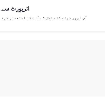
ائرپورٹ سے 
آپ اوپر دیئے گئے تلاش کے آلے کا استعمال کرتے