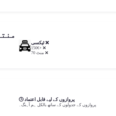
منتق
ٹیکسی ❌
150€+ ❌
70 منٹ ❌
🕒 پروازوں کے لیے قابل اعتماد
پروازوں کے جدولوں کے ساتھ بالکل ہم آہنگ۔