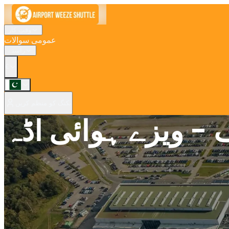
وقتِ کار
عمومی سوالات
راستے
€
بکنگ کو منظم کریں
- ویزے ہوائی اڈہ