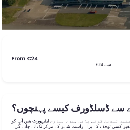
From €24
€24 سے
ے سے ڈسلڈورف کیسے پہنچوں؟
رینیں تبدیل کرنی پڑتی ہیں، ہماری
ایئرپورٹ بس
آپ کو
غیر کسی توقف کے براہ راست شہر کے مرکز تک لے جائے گی۔