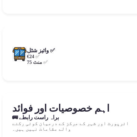
وائیز شٹل ✅
€24
✅
✅
75 منٹ
اہم خصوصیات اور فوائد
🚌 براہ راست رابطے
ائرپورٹ اور شہر کے مرکز کے درمیان کوئی رکنے
والے مقامات نہیں ہیں۔