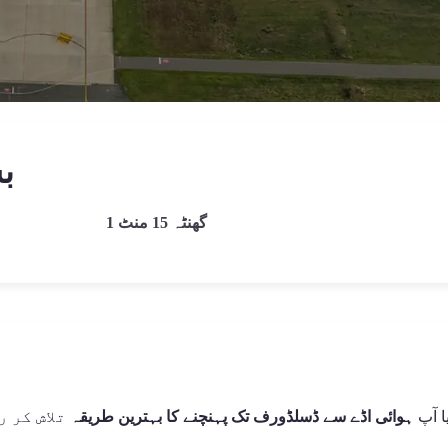
ب
1 گھنٹہ 15 منٹ
ا آپ
ہوائی اڈے سے ڈسلڈورف تک پہنچنے کا بہترین طریقہ
تلاش کر ر