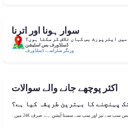
سوار ہونا اور اترنا
یں ایئرپورٹ بس کہاں تلاش کر سکتا ہوں؟
ڈسلڈورف بس اسٹیشن
ورنگر شٹراسے، ڈسلڈورف
اکثر پوچھے جانے والے سوالات
ک پہنچنے کا بہترین طریقہ کیا ہے؟
 سب سے تیز اور سب سے سستا آپشن ہے، صرف €24 میں۔