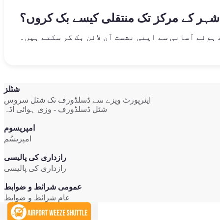
شہر کے مرکز تک منتقلی کیسے بک کروں؟
 ہوئے آسانی سے اپنی نشست آن لائن بک کر سکتے ہیں۔
شٹلز
ایئرپورٹ ویزے سے ڈسلڈورف تک شٹل سروس
شٹل ڈسلڈورف - وزی ہوائی اڈہ
امپریسوم
امپریسُم
رازداری کی پالیسی
رازداری کی پالیسی
عمومی شرائط و ضوابط
عام شرائط و ضوابط