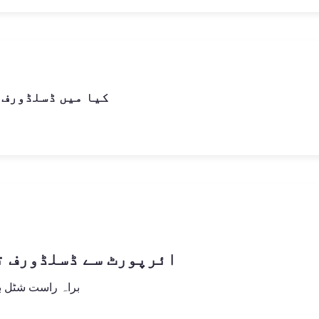
کیا میں ڈسلڈورف م
ائرپورٹ سے ڈسلڈورف ت
براہ راست شٹل بس