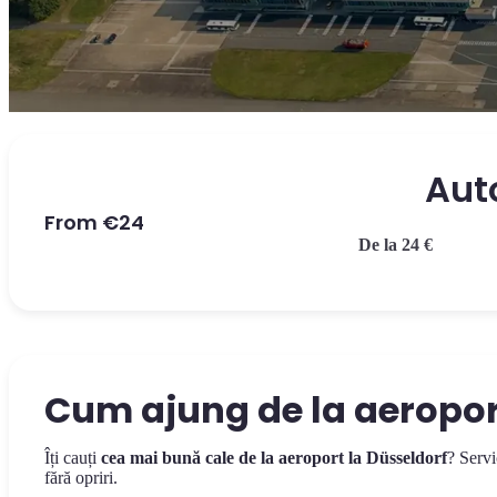
Aut
From €24
De la 24 €
Cum ajung de la aeropor
Îți cauți
cea mai bună cale de la aeroport la Düsseldorf
? Servi
fără opriri.