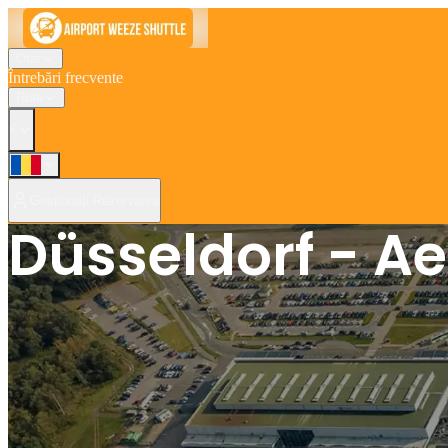
Orar
Întrebări frecvente
Rute
€
Gestionați Rezervarea
Düsseldorf - A