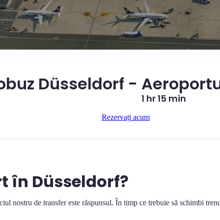
obuz Düsseldorf - Aeroport
1 hr 15 min
Rezervați acum
t în Düsseldorf?
ciul nostru de transfer este răspunsul. În timp ce trebuie să schimbi tren