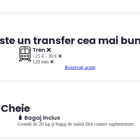
este un transfer cea mai bu
Tren ❌
~25 € - 30 € ❌
120 min ❌
Rezervați acum
i Cheie
🧳 Bagaj inclus
Geantă de 20 kg și bagaj de mână fără costuri suplimentare.