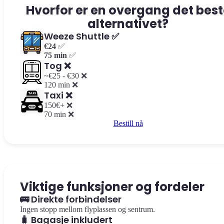
Hvorfor er en overgang det best
alternativet?
Weeze Shuttle ✅
€24
✅
75 min
✅
Tog ❌
~€25 - €30 ❌
120 min ❌
Taxi ❌
150€+ ❌
70 min ❌
Bestill nå
Viktige funksjoner og fordeler
🚌 Direkte forbindelser
Ingen stopp mellom flyplassen og sentrum.
🧳 Bagasje inkludert