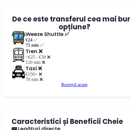
De ce este transferul cea mai bu
opțiune?
Weeze Shuttle ✅
€24
✅
75 min
✅
Tren ❌
~€25 - €30 ❌
120 min ❌
Taxi ❌
€150+ ❌
70 min ❌
Rezervă acum
Caracteristici și Beneficii Cheie
🚌 Legături directe